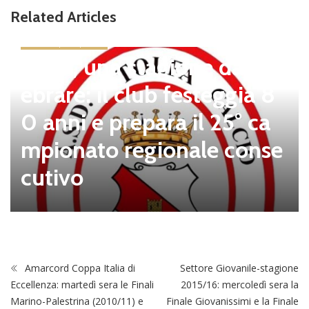
Related Articles
news in primo piano
Tolfa, una stagione da cel
ebrare: il club festeggia 8
0 anni e prepara il 25° ca
mpionato regionale conse
cutivo
Amarcord Coppa Italia di
Settore Giovanile-stagione
Eccellenza: martedì sera le Finali
2015/16: mercoledì sera la
Marino-Palestrina (2010/11) e
Finale Giovanissimi e la Finale