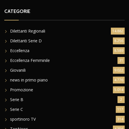
CATEGORIE
Dilettanti Regionali
14.882
Dilettanti Serie D
8.256
Eccellenza
8.589
Eccellenza Femminile
31
Giovanili
9.022
news in primo piano
4.776
Promozione
5.014
Serie B
2
Serie C
117
sportinoro TV
314
TopNews
4.356