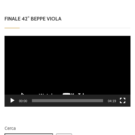
FINALE 42° BEPPE VIOLA
Video
Player
00:00
04:19
Cerca