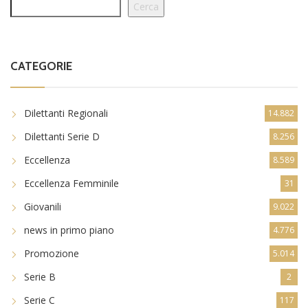
Cerca
CATEGORIE
Dilettanti Regionali
14.882
Dilettanti Serie D
8.256
Eccellenza
8.589
Eccellenza Femminile
31
Giovanili
9.022
news in primo piano
4.776
Promozione
5.014
Serie B
2
Serie C
117