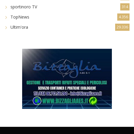
sportinoro TV
314
TopNews
4.356
Ultim'ora
29.336