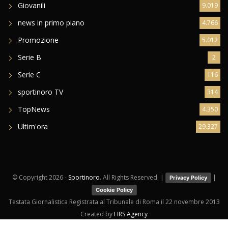
Giovanili
9.019
news in primo piano
4.766
Promozione
5.012
Serie B
2
Serie C
116
sportinoro TV
314
TopNews
4.350
Ultim'ora
29.327
© Copyright
2026 -
Sportinoro
. All Rights Reserved. |
|
Privacy Policy
Cookie Policy
Testata Giornalistica Registrata al Tribunale di Roma il 22 novembre 2013
Created by
HRS Agency