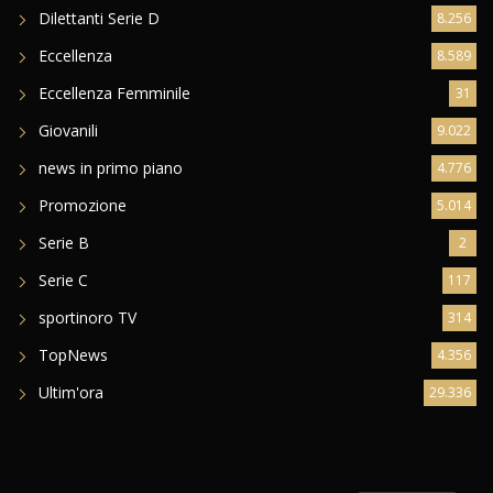
Dilettanti Serie D
8.256
Eccellenza
8.589
Eccellenza Femminile
31
Giovanili
9.022
news in primo piano
4.776
Promozione
5.014
Serie B
2
Serie C
117
sportinoro TV
314
TopNews
4.356
Ultim'ora
29.336