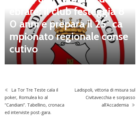
ebrare: il club festeggia 8
0 anni e prepara il 25° ca
mpionato regionale conse
cutivo
La Tor Tre Teste cala il
Ladispoli, vittoria di misura sul
poker, Romulea ko al
Civitavecchia e sorpasso
“Candiani”. Tabellino, cronaca
all’Accademia
ed interviste post-gara.