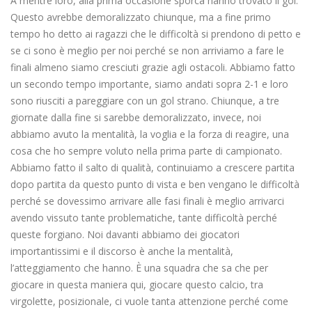
A mentre loro, alla prima occasione sporca hanno trovato il gol.
Questo avrebbe demoralizzato chiunque, ma a fine primo
tempo ho detto ai ragazzi che le difficoltà si prendono di petto e
se ci sono è meglio per noi perché se non arriviamo a fare le
finali almeno siamo cresciuti grazie agli ostacoli. Abbiamo fatto
un secondo tempo importante, siamo andati sopra 2-1 e loro
sono riusciti a pareggiare con un gol strano. Chiunque, a tre
giornate dalla fine si sarebbe demoralizzato, invece, noi
abbiamo avuto la mentalità, la voglia e la forza di reagire, una
cosa che ho sempre voluto nella prima parte di campionato.
Abbiamo fatto il salto di qualità, continuiamo a crescere partita
dopo partita da questo punto di vista e ben vengano le difficoltà
perché se dovessimo arrivare alle fasi finali è meglio arrivarci
avendo vissuto tante problematiche, tante difficoltà perché
queste forgiano. Noi davanti abbiamo dei giocatori
importantissimi e il discorso è anche la mentalità,
l’atteggiamento che hanno. È una squadra che sa che per
giocare in questa maniera qui, giocare questo calcio, tra
virgolette, posizionale, ci vuole tanta attenzione perché come