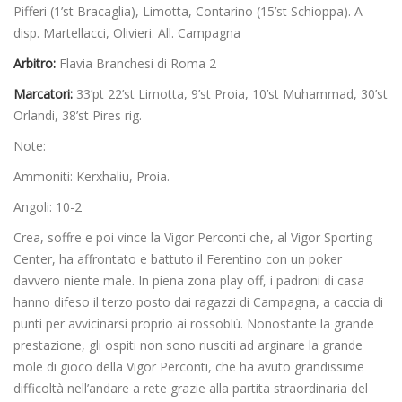
Pifferi (1’st Bracaglia), Limotta, Contarino (15’st Schioppa). A
disp. Martellacci, Olivieri. All. Campagna
Arbitro:
Flavia Branchesi di Roma 2
Marcatori:
33’pt 22’st Limotta, 9’st Proia, 10’st Muhammad, 30’st
Orlandi, 38’st Pires rig.
Note:
Ammoniti: Kerxhaliu, Proia.
Angoli: 10-2
Crea, soffre e poi vince la Vigor Perconti che, al Vigor Sporting
Center, ha affrontato e battuto il Ferentino con un poker
davvero niente male. In piena zona play off, i padroni di casa
hanno difeso il terzo posto dai ragazzi di Campagna, a caccia di
punti per avvicinarsi proprio ai rossoblù. Nonostante la grande
prestazione, gli ospiti non sono riusciti ad arginare la grande
mole di gioco della Vigor Perconti, che ha avuto grandissime
difficoltà nell’andare a rete grazie alla partita straordinaria del