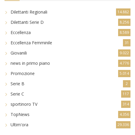
Dilettanti Regionali
14.882
Dilettanti Serie D
8.256
Eccellenza
8.589
Eccellenza Femminile
31
Giovanili
9.022
news in primo piano
4.776
Promozione
5.014
Serie B
2
Serie C
117
sportinoro TV
314
TopNews
4.356
Ultim'ora
29.336