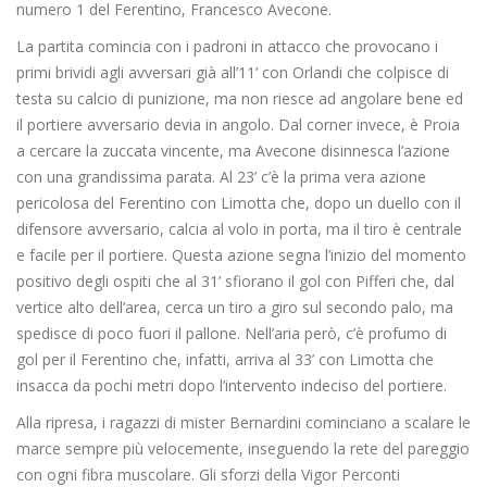
numero 1 del Ferentino, Francesco Avecone.
La partita comincia con i padroni in attacco che provocano i
primi brividi agli avversari già all’11’ con Orlandi che colpisce di
testa su calcio di punizione, ma non riesce ad angolare bene ed
il portiere avversario devia in angolo. Dal corner invece, è Proia
a cercare la zuccata vincente, ma Avecone disinnesca l’azione
con una grandissima parata. Al 23’ c’è la prima vera azione
pericolosa del Ferentino con Limotta che, dopo un duello con il
difensore avversario, calcia al volo in porta, ma il tiro è centrale
e facile per il portiere. Questa azione segna l’inizio del momento
positivo degli ospiti che al 31’ sfiorano il gol con Pifferi che, dal
vertice alto dell’area, cerca un tiro a giro sul secondo palo, ma
spedisce di poco fuori il pallone. Nell’aria però, c’è profumo di
gol per il Ferentino che, infatti, arriva al 33’ con Limotta che
insacca da pochi metri dopo l’intervento indeciso del portiere.
Alla ripresa, i ragazzi di mister Bernardini cominciano a scalare le
marce sempre più velocemente, inseguendo la rete del pareggio
con ogni fibra muscolare. Gli sforzi della Vigor Perconti