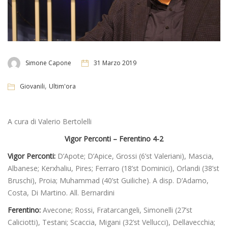
Simone Capone
31 Marzo 2019
,
Giovanili
Ultim'ora
A cura di Valerio Bertolelli
Vigor Perconti – Ferentino 4-2
Vigor Perconti:
D’Apote; D’Apice, Grossi (6’st Valeriani), Mascia,
Albanese; Kerxhaliu, Pires; Ferraro (18’st Dominici), Orlandi (38’st
Bruschi), Proia; Muhammad (40’st Guiliche). A disp. D’Adamo,
Costa, Di Martino. All. Bernardini
Ferentino:
Avecone; Rossi, Fratarcangeli, Simonelli (27’st
Caliciotti), Testani; Scaccia, Migani (32’st Vellucci), Dellavecchia;