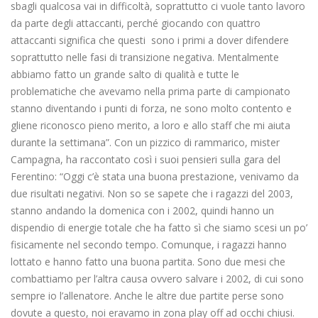
sbagli qualcosa vai in difficoltà, soprattutto ci vuole tanto lavoro
da parte degli attaccanti, perché giocando con quattro
attaccanti significa che questi sono i primi a dover difendere
soprattutto nelle fasi di transizione negativa. Mentalmente
abbiamo fatto un grande salto di qualità e tutte le
problematiche che avevamo nella prima parte di campionato
stanno diventando i punti di forza, ne sono molto contento e
gliene riconosco pieno merito, a loro e allo staff che mi aiuta
durante la settimana”. Con un pizzico di rammarico, mister
Campagna, ha raccontato così i suoi pensieri sulla gara del
Ferentino: “Oggi c’è stata una buona prestazione, venivamo da
due risultati negativi. Non so se sapete che i ragazzi del 2003,
stanno andando la domenica con i 2002, quindi hanno un
dispendio di energie totale che ha fatto sì che siamo scesi un po’
fisicamente nel secondo tempo. Comunque, i ragazzi hanno
lottato e hanno fatto una buona partita. Sono due mesi che
combattiamo per l’altra causa ovvero salvare i 2002, di cui sono
sempre io l’allenatore. Anche le altre due partite perse sono
dovute a questo, noi eravamo in zona play off ad occhi chiusi.