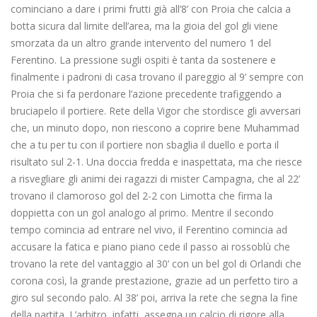
cominciano a dare i primi frutti già all’8’ con Proia che calcia a
botta sicura dal limite dell’area, ma la gioia del gol gli viene
smorzata da un altro grande intervento del numero 1 del
Ferentino. La pressione sugli ospiti è tanta da sostenere e
finalmente i padroni di casa trovano il pareggio al 9’ sempre con
Proia che si fa perdonare l’azione precedente trafiggendo a
bruciapelo il portiere. Rete della Vigor che stordisce gli avversari
che, un minuto dopo, non riescono a coprire bene Muhammad
che a tu per tu con il portiere non sbaglia il duello e porta il
risultato sul 2-1. Una doccia fredda e inaspettata, ma che riesce
a risvegliare gli animi dei ragazzi di mister Campagna, che al 22’
trovano il clamoroso gol del 2-2 con Limotta che firma la
doppietta con un gol analogo al primo. Mentre il secondo
tempo comincia ad entrare nel vivo, il Ferentino comincia ad
accusare la fatica e piano piano cede il passo ai rossoblù che
trovano la rete del vantaggio al 30’ con un bel gol di Orlandi che
corona così, la grande prestazione, grazie ad un perfetto tiro a
giro sul secondo palo. Al 38’ poi, arriva la rete che segna la fine
della partita. L’arbitro, infatti, assegna un calcio di rigore alla