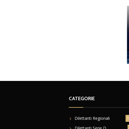
CATEGORIE
Dilettanti Regionali
1
Dilettanti Serie D