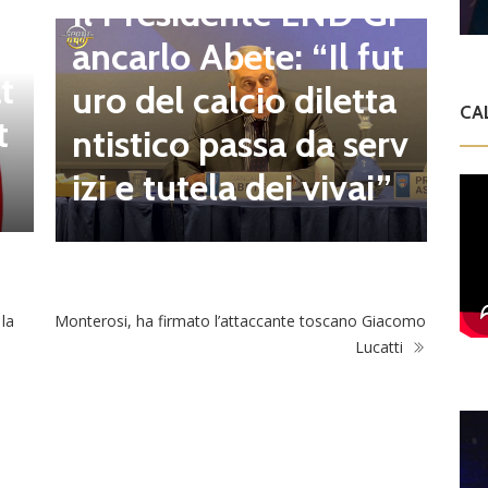
e
g
Il Presidente LND Gi
e
r
ancarlo Abete: “Il fut
t
o
uro del calcio diletta
CA
t
a
ntistico passa da serv
a
izi e tutela dei vivai”
 la
Monterosi, ha firmato l’attaccante toscano Giacomo
Lucatti