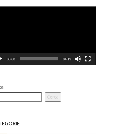
eo
er
00:00
04:19
ca
Cerca
TEGORIE