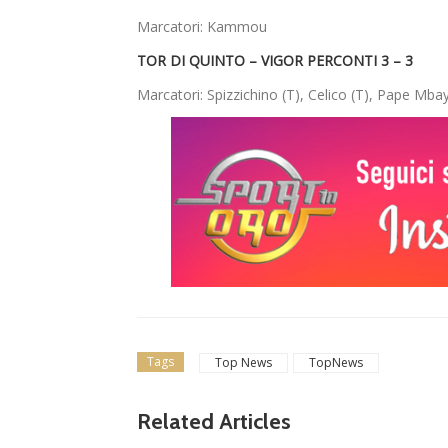
Marcatori: Kammou
TOR DI QUINTO – VIGOR PERCONTI 3 – 3
Marcatori: Spizzichino (T), Celico (T), Pape Mbaye
Tags
Top News
TopNews
news in primo piano
Tolfa, una stagione 
Related Articles