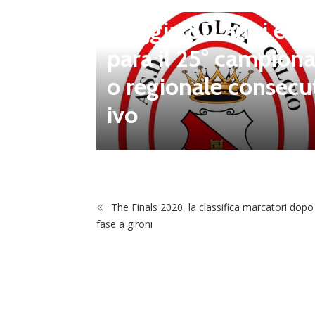
a celebrare: il club f
steggia 80 anni e pr
para il 25° campiona
 porta d
o regionale consecu
na Luca
ivo
The Finals 2020, la classifica marcatori dopo
fase a gironi