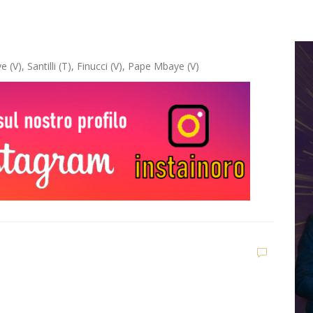
 (V), Santilli (T), Finucci (V), Pape Mbaye (V)
D
d
C
Dilettanti Regionali