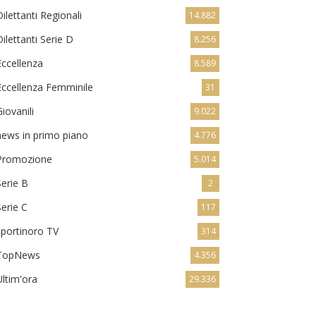
Dilettanti Regionali
14.882
Dilettanti Serie D
8.256
Eccellenza
8.589
Eccellenza Femminile
31
Giovanili
9.022
news in primo piano
4.776
Promozione
5.014
Serie B
2
Serie C
117
sportinoro TV
314
TopNews
4.356
Ultim'ora
29.336