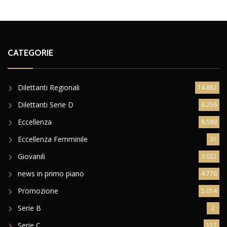
CATEGORIE
Dilettanti Regionali
14.882
Dilettanti Serie D
8.256
Eccellenza
8.589
Eccellenza Femminile
31
Giovanili
9.022
news in primo piano
4.776
Promozione
5.014
Serie B
2
Serie C
117