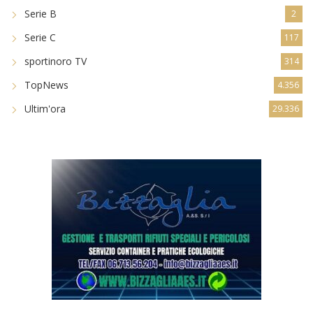
Serie B
2
Serie C
117
sportinoro TV
314
TopNews
4.356
Ultim'ora
29.336