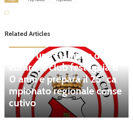
Related Articles
news in primo piano
Tolfa, una stagione da cel
ebrare: il club festeggia 8
0 anni e prepara il 25° ca
mpionato regionale conse
cutivo