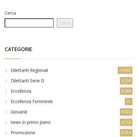
Cerca
Cerca
CATEGORIE
Dilettanti Regionali
14.882
Dilettanti Serie D
8.256
Eccellenza
8.589
Eccellenza Femminile
31
Giovanili
9.022
news in primo piano
4.776
Promozione
5.014