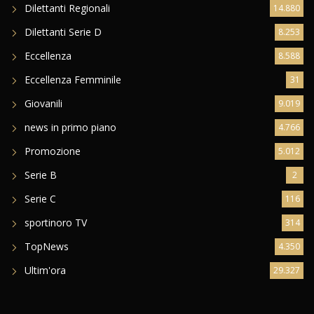
Dilettanti Regionali
14.880
Dilettanti Serie D
8.253
Eccellenza
8.588
Eccellenza Femminile
31
Giovanili
9.019
news in primo piano
4.766
Promozione
5.012
Serie B
2
Serie C
116
sportinoro TV
314
TopNews
4.350
Ultim'ora
29.327