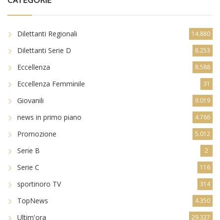
Dilettanti Regionali
14.880
Dilettanti Serie D
8.253
Eccellenza
8.588
Eccellenza Femminile
31
Giovanili
9.019
news in primo piano
4.766
Promozione
5.012
Serie B
2
Serie C
116
sportinoro TV
314
TopNews
4.350
Ultim'ora
29.327