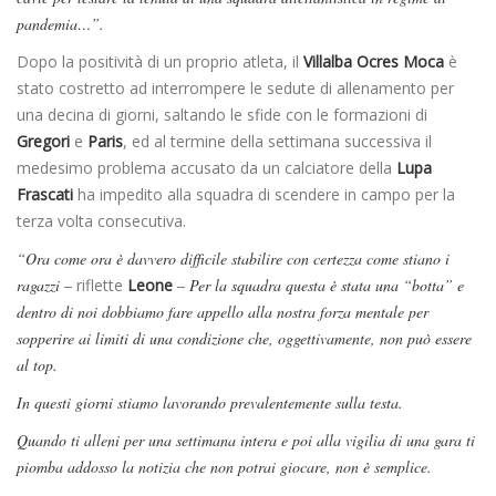
pandemia…”.
Dopo la positività di un proprio atleta, il
Villalba Ocres Moca
è
stato costretto ad interrompere le sedute di allenamento per
una decina di giorni, saltando le sfide con le formazioni di
Gregori
e
Paris
, ed al termine della settimana successiva il
medesimo problema accusato da un calciatore della
Lupa
Frascati
ha impedito alla squadra di scendere in campo per la
terza volta consecutiva.
“Ora come ora è davvero difficile stabilire con certezza come stiano i
ragazzi –
riflette
Leone
– Per la squadra questa è stata una “botta” e
dentro di noi dobbiamo fare appello alla nostra forza mentale per
sopperire ai limiti di una condizione che, oggettivamente, non può essere
al top.
In questi giorni stiamo lavorando prevalentemente sulla testa.
Quando ti alleni per una settimana intera e poi alla vigilia di una gara ti
piomba addosso la notizia che non potrai giocare, non è semplice.