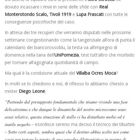
dovuto incassare i rinvii in serie delle sfide con
Real
Monterotondo Scalo, Tivoli 1919
e
Lupa
Frascati
con tutte le
conseguenze psicofisiche del caso.
In attesa dei tre recuperi che verranno disputati nelle prossime
settimane congestionando come la tangenziale all’ora di punta il
calendario dei biancorossoblu, la testa va all’impegno di
domenica nella tana dell’
UniPomezia
, test tutt’altro che morbido
per tornare all’agognata quotidianità di campo.
Ma qual è la condizione attuale del
Villalba Ocres Moca
?
In molti se lo chiedono e noi, di riflesso lo abbiamo chiesto a
mister
Diego Leone
.
“Partendo dal presupposto fondamentale che stiamo vivendo una fase
delicatissima e che dunque le dinamiche del nostro microcosmo sono
assai relative, questa situazione di stallo ci ha disturbato molto ed è
inutile negarlo –
esordisce sereno ma deciso il tecnico dei tiburtini
– Sotto certi aspetti, sembra quasi che il destino abbia scelto noi come
cavie per testare la tenuta di una squadra dilettantistica in regime di