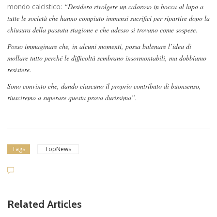
mondo calcistico:
“Desidero rivolgere un caloroso in bocca al lupo a
tutte le società che hanno compiuto immensi sacrifici per ripartire dopo la
chiusura della passata stagione e che adesso si trovano come sospese.
Posso immaginare che, in alcuni momenti, possa balenare l’idea di
mollare tutto perché le difficoltà sembrano insormontabili, ma dobbiamo
resistere.
Sono convinto che, dando ciascuno il proprio contributo di buonsenso,
riusciremo a superare questa prova durissima”.
Tags
TopNews
news in primo piano
L’Atletico Capranica ha ini
ziato la preparazione agli
Related Articles