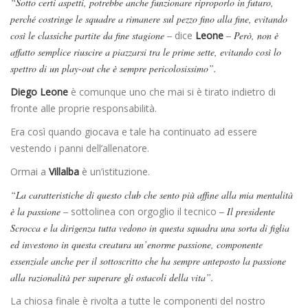
“Sotto certi aspetti, potrebbe anche funzionare riproporlo in futuro,
perché costringe le squadre a rimanere sul pezzo fino alla fine, evitando
così le classiche partite da fine stagione –
dice
Leone
– Però, non è
affatto semplice riuscire a piazzarsi tra le prime sette, evitando così lo
spettro di un play-out che è sempre pericolosissimo”.
Diego Leone
è comunque uno che mai si è tirato indietro di
fronte alle proprie responsabilità.
Era così quando giocava e tale ha continuato ad essere
vestendo i panni dell’allenatore.
Ormai a
Villalba
è un’istituzione.
“La caratteristiche di questo club che sento più affine alla mia mentalità
è la passione –
sottolinea con orgoglio il tecnico
– Il presidente
Scrocca e la dirigenza tutta vedono in questa squadra una sorta di figlia
ed investono in questa creatura un’enorme passione, componente
essenziale anche per il sottoscritto che ha sempre anteposto la passione
alla razionalità per superare gli ostacoli della vita”.
La chiosa finale è rivolta a tutte le componenti del nostro