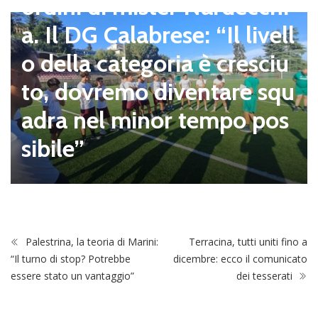
ordini di mister Nardecchi
a. Il DG Calabrese: “Il livell
o della categoria è cresciu
to, dovremo diventare squ
adra nel minor tempo pos
sibile”
Palestrina, la teoria di Marini:
Terracina, tutti uniti fino a
“Il turno di stop? Potrebbe
dicembre: ecco il comunicato
essere stato un vantaggio”
dei tesserati