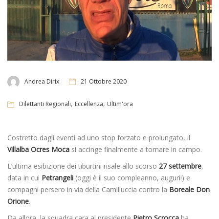
Andrea Dirix
21 Ottobre 2020
,
,
Dilettanti Regionali
Eccellenza
Ultim'ora
Costretto dagli eventi ad uno stop forzato e prolungato, il
Villalba Ocres
Moca
si accinge finalmente a tornare in campo.
L’ultima esibizione dei tiburtini risale allo scorso
27 settembre
,
data in cui
Petrangeli
(oggi è il suo compleanno, auguri!) e
compagni persero in via della Camilluccia contro la
Boreale Don
Orione
.
Da allora, la squadra cara al presidente
Pietro Scrocca
ha