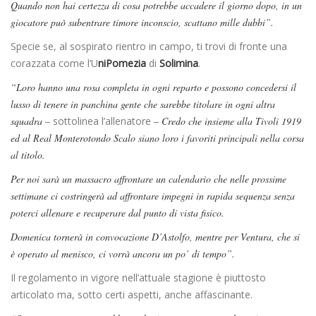
Quando non hai certezza di cosa potrebbe accadere il giorno dopo, in un
giocatore può subentrare timore inconscio, scattano mille dubbi”.
Specie se, al sospirato rientro in campo, ti trovi di fronte una
corazzata come l’U
niPomezia
di
Solimina
.
“Loro hanno una rosa completa in ogni reparto e possono concedersi il
lusso di tenere in panchina gente che sarebbe titolare in ogni altra
squadra –
sottolinea l’allenatore
– Credo che insieme alla Tivoli 1919
ed al Real Monterotondo Scalo siano loro i favoriti principali nella corsa
al titolo.
Per noi sarà un massacro affrontare un calendario che nelle prossime
settimane ci costringerà ad affrontare impegni in rapida sequenza senza
poterci allenare e recuperare dal punto di vista fisico.
Domenica tornerà in convocazione D’Astolfo, mentre per Ventura, che si
è operato al menisco, ci vorrà ancora un po’ di tempo”.
Il regolamento in vigore nell’attuale stagione è piuttosto
articolato ma, sotto certi aspetti, anche affascinante.