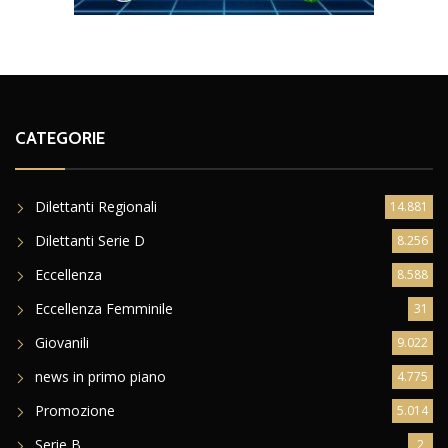
CATEGORIE
Dilettanti Regionali
14.881
Dilettanti Serie D
8.256
Eccellenza
8.588
Eccellenza Femminile
31
Giovanili
9.022
news in primo piano
4.775
Promozione
5.014
Serie B
2