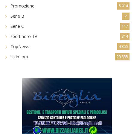
Promozione
5.014
Serie B
2
Serie C
117
sportinoro TV
314
TopNews
4.355
Ultim'ora
29.335