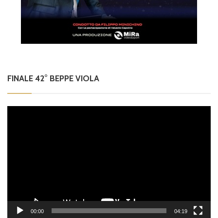
FINALE 42° BEPPE VIOLA
Video
Player
00:00
04:19