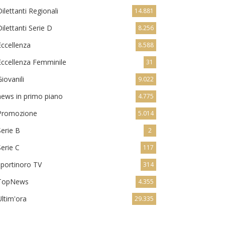
Dilettanti Regionali
14.881
Dilettanti Serie D
8.256
Eccellenza
8.588
Eccellenza Femminile
31
Giovanili
9.022
news in primo piano
4.775
Promozione
5.014
Serie B
2
Serie C
117
sportinoro TV
314
TopNews
4.355
Ultim'ora
29.335