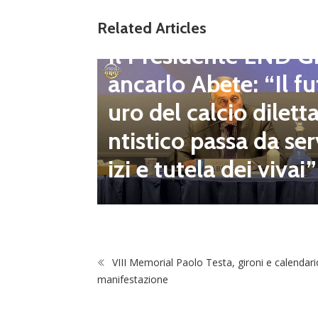
gione d
Related Articles
Dilettanti Regionali
 club fe
Il Presidente LND G
i e pre
ancarlo Abete: “Il fu
mpionat
uro del calcio dilett
onsecut
ntistico passa da ser
izi e tutela dei vivai”
VIII Memorial Paolo Testa, gironi e calendari
manifestazione