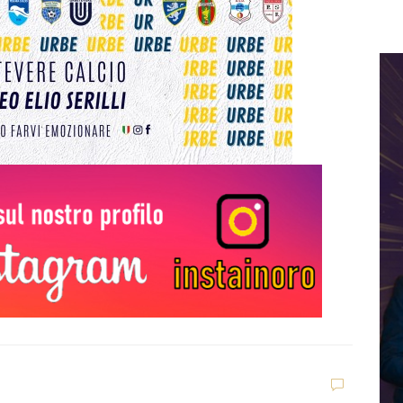
D
V
C
t