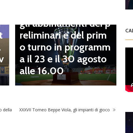
Dilettanti Serie D
t
Coppa Italia Serie D,
B
gli abbinamenti dei p
i
o
CA
reliminari e del prim
t
a
o turno in programm
a
n
a il 23 e il 30 agosto
v
alle 16.00
o della
XXXVII Torneo Beppe Viola, gli impianti di gioco