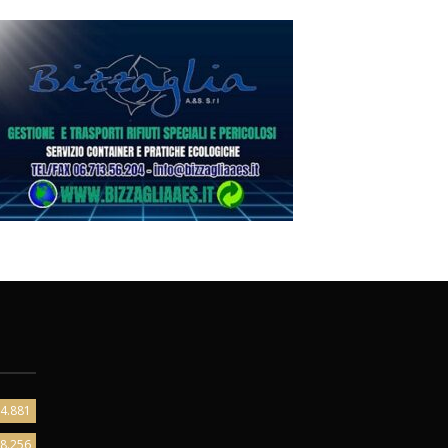
4.881
8.256