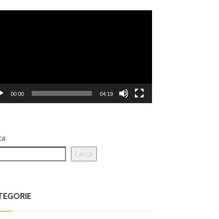
eo
er
00:00
04:19
ca
Cerca
TEGORIE