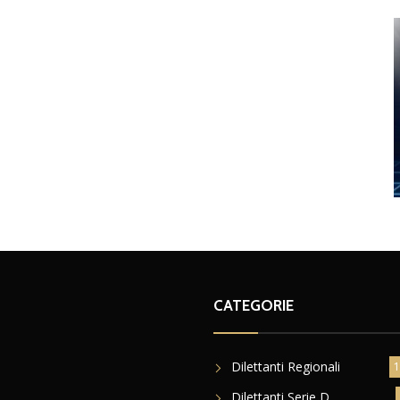
CATEGORIE
Dilettanti Regionali
1
Dilettanti Serie D