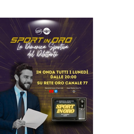
ilettanti Serie D
iterbese (Certosa V.
ampagnano), merca
o senza sosta: Busat