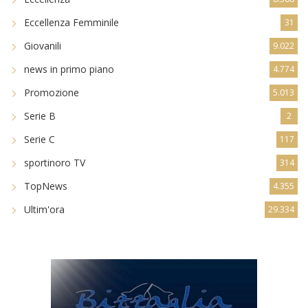
Eccellenza Femminile
31
Giovanili
9.022
news in primo piano
4.774
Promozione
5.013
Serie B
2
Serie C
117
sportinoro TV
314
TopNews
4.355
Ultim'ora
29.334