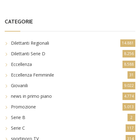
CATEGORIE
Dilettanti Regionali
14.881
Dilettanti Serie D
8.256
Eccellenza
8.588
Eccellenza Femminile
31
Giovanili
9.022
news in primo piano
4.774
Promozione
5.013
Serie B
2
Serie C
117
sportinoro TV
314