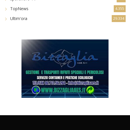
TopNews
4.355
Ultim'ora
29.334