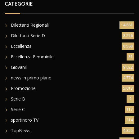
CATEGORIE
Dilettanti Regionali
14.881
Dilettanti Serie D
8.256
Eccellenza
8.588
Eccellenza Femminile
31
Giovanili
9.022
news in primo piano
4.774
Promozione
5.013
Serie B
2
Serie C
117
sportinoro TV
314
TopNews
4.355