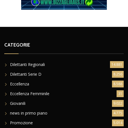
CATEGORIE
Dilettanti Regionali
14.881
Dilettanti Serie D
8.256
Eccellenza
8.588
Eccellenza Femminile
31
Giovanili
9.022
news in primo piano
4.775
Promozione
5.014