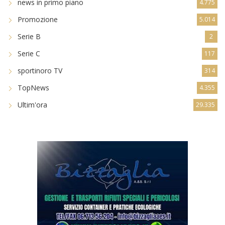
news in primo piano
4.775
Promozione
5.014
Serie B
2
Serie C
117
sportinoro TV
314
TopNews
4.355
Ultim'ora
29.335