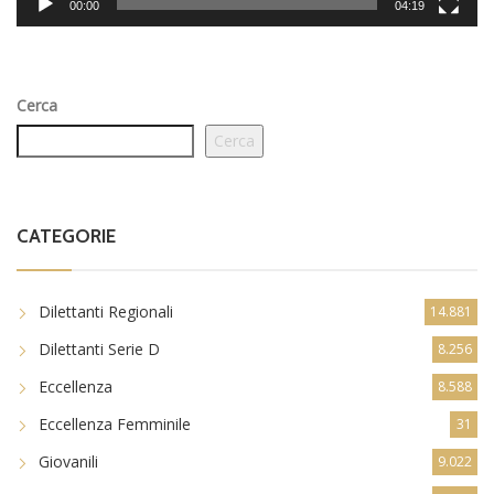
00:00
04:19
Cerca
Cerca
CATEGORIE
Dilettanti Regionali
14.881
Dilettanti Serie D
8.256
Eccellenza
8.588
Eccellenza Femminile
31
Giovanili
9.022