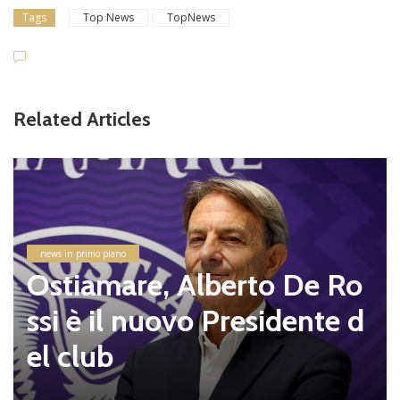
Tags
Top News
TopNews
Related Articles
news in primo piano
Ostiamare, Alberto De Ro
ssi è il nuovo Presidente d
el club