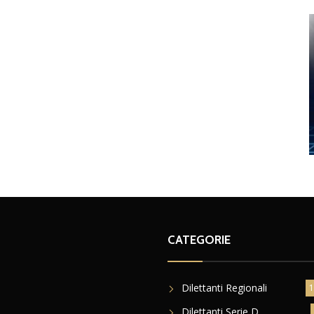
CATEGORIE
Dilettanti Regionali
1
Dilettanti Serie D