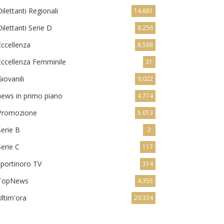
Dilettanti Regionali
14.881
Dilettanti Serie D
8.256
Eccellenza
8.588
Eccellenza Femminile
31
Giovanili
9.022
news in primo piano
4.774
Promozione
5.013
Serie B
2
Serie C
117
sportinoro TV
314
TopNews
4.355
Ultim'ora
29.334