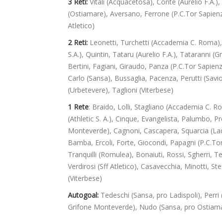
3 Reti:
Vitali (Acquacetosa),
Conte (Aurelio F.A.
(Ostiamare), Aversano, Ferrone (P.C.Tor Sapienza
Atletico)
2 Reti:
Leonetti, Turchetti (Accademia C. Roma), 
S.A.), Quintin, Tataru (Aurelio F.A.), Tataranni 
Bertini, Fagiani, Giraudo, Panza (P.C.Tor Sapie
Carlo (Sansa), Bussaglia, Pacenza, Perutti (Savio
(Urbetevere), Taglioni (Viterbese)
1 Rete
: Braido, Lolli, Stagliano (Accademia C. 
(Athletic S. A.), Cinque, Evangelista, Palumbo, Pre
Monteverde), Cagnoni, Cascapera, Squarcia (Lad
Bamba, Ercoli, Forte, Giocondi, Papagni (P.C.To
Tranquilli (Romulea), Bonaiuti, Rossi, Sgherri, T
Verdirosi (Sff Atletico), Casavecchia, Minotti, St
(Viterbese)
Autogoal:
Tedeschi (Sansa, pro Ladispoli), Perri 
Grifone Monteverde), Nudo (Sansa, pro Ostiam