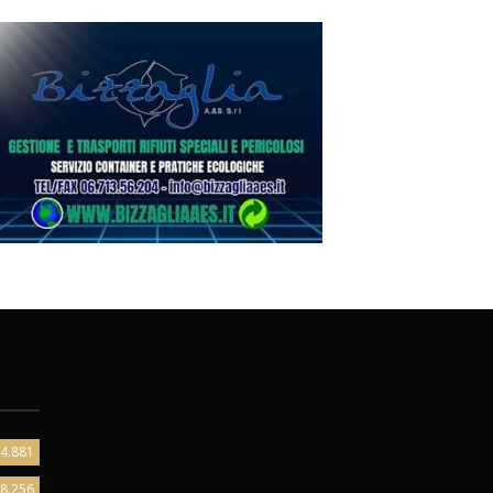
4.881
8.256