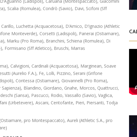
), D’Aguanno (Ladispoli), Caruana (Montespaccato), Giacomini
), Scalia (Romulea), Condrò (Savio), Davi, Scifoni (Sff
Carillo, Luchetta (Acquacetosa), D’Amico, D’Ignazio (Athletic
CA
(Grifone Monteverde), Corsetti (Ladispoli), Panerai (Ostiamare),
nza), Marku (Pro Roma), Branchini, Schiena (Romulea), Di
), Formisano (Sff Atletico), Bruschi, Marras
Roma), Calvigioni, Cardinali (Acquacetosa), Marginean, Soave
sutti (Aurelio F.A.), Fe, Lolli, Pizzino, Serani (Grifone
ispoli), Contessa (Ostiamare), Giovannelli (Pro Roma),
r Sapienza), Blandino, Giordano, Gnahe, Morcos, Quattrucci,
edeschi (Sansa), Pascucci, Rodio, Vassallo (Savio), Vaglica,
efani (Urbetevere), Ascani, Centofante, Pieri, Piersanti, Todja
(Ostiamare, pro Montespaccato), Aureli (Athletic S.A., pro
are)