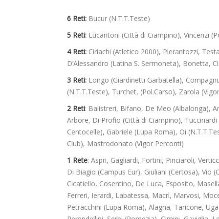
6 Reti:
Bucur (N.T.T.Teste)
5 Reti:
Lucantoni (Città di Ciampino), Vincenzi (P
4 Reti:
Ciriachi (Atletico 2000), Pierantozzi, Testa
D’Alessandro (Latina S. Sermoneta), Bonetta, Ciuf
3 Reti:
Longo (Giardinetti Garbatella), Compagnu
(N.T.T.Teste), Turchet, (Pol.Carso), Zarola (Vigo
2 Reti
: Balistreri, Bifano, De Meo (Albalonga), A
Arbore, Di Profio (Città di Ciampino), Tuccinardi
Centocelle), Gabriele (Lupa Roma), Oi (N.T.T.Test
Club), Mastrodonato (Vigor Perconti)
1 Rete
: Aspri, Gagliardi, Fortini, Pinciaroli, Vert
Di Biagio (Campus Eur), Giuliani (Certosa), Vio (C
Cicatiello, Cosentino, De Luca, Esposito, Masell
Ferreri, Ierardi, Labatessa, Macrì, Marvosi, Mocer
Petracchini (Lupa Roma), Alagna, Taricone, Ugaz
Perendellini, Serbi (Pomezia), Cimini, Gaviglia, Le