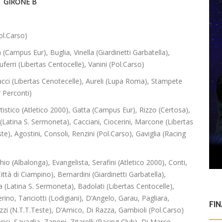
GIRONE B
ol.Carso)
 (Campus Eur), Buglia, Vinella (Giardinetti Garbatella),
erri (Libertas Centocelle), Vanini (Pol.Carso)
cci (Libertas Cenotecelle), Aureli (Lupa Roma), Stampete
r Perconti)
rtistico (Atletico 2000), Gatta (Campus Eur), Rizzo (Certosa),
 (Latina S. Sermoneta), Cacciani, Ciocerini, Marcone (Libertas
e), Agostini, Consoli, Renzini (Pol.Carso), Gaviglia (Racing
icchio (Albalonga), Evangelista, Serafini (Atletico 2000), Conti,
ittà di Ciampino), Bernardini (Giardinetti Garbatella),
a (Latina S. Sermoneta), Badolati (Libertas Centocelle),
ino, Tariciotti (Lodigiani), D’Angelo, Garau, Pagliara,
FI
zi (N.T.T.Teste), D’Amico, Di Razza, Gambioli (Pol.Carso)
rici, Savaglia, Zanoni, Zitarelli (Racing Club), Di Marco,