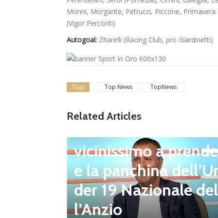
Monni, Morgante, Petrucci, Piccone, Primavera (T
(Vigor Perconti)
Autogoal:
Zitarelli (Racing Club, pro Giardinetti)
Tags
Top News
TopNews
Related Articles
Ultim'ora
Giacomo Celentano
vicinissimo a prende
e la panchina dell’U
berto D
der 19 Nazionale del
uovo Pre
l’Anzio