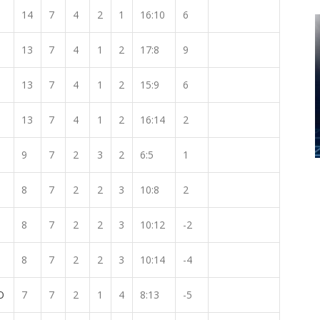
14
7
4
2
1
16:10
6
13
7
4
1
2
17:8
9
13
7
4
1
2
15:9
6
13
7
4
1
2
16:14
2
9
7
2
3
2
6:5
1
8
7
2
2
3
10:8
2
8
7
2
2
3
10:12
-2
8
7
2
2
3
10:14
-4
O
7
7
2
1
4
8:13
-5