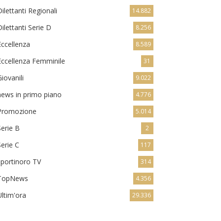
Dilettanti Regionali
14.882
Dilettanti Serie D
8.256
Eccellenza
8.589
Eccellenza Femminile
31
Giovanili
9.022
news in primo piano
4.776
Promozione
5.014
Serie B
2
Serie C
117
sportinoro TV
314
TopNews
4.356
Ultim'ora
29.336