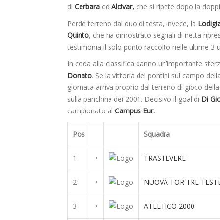
di
Cerbara
ed
Alcivar,
che si ripete dopo la doppi
Perde terreno dal duo di testa, invece, la
Lodigia
Quinto
, che ha dimostrato segnali di netta ripres
testimonia il solo punto raccolto nelle ultime 3 u
In coda alla classifica danno un’importante ster
Donato
. Se la vittoria dei pontini sul campo dell
giornata arriva proprio dal terreno di gioco dell
sulla panchina dei 2001. Decisivo il goal di
Di Gi
campionato al
Campus Eur.
Pos
Squadra
1
•
TRASTEVERE
2
•
NUOVA TOR TRE TEST
3
•
ATLETICO 2000