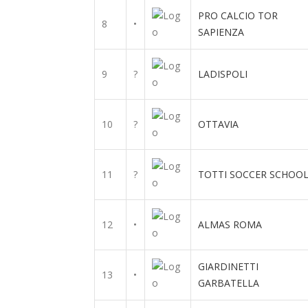
PRO CALCIO TOR
8
•
SAPIENZA
9
?
LADISPOLI
10
?
OTTAVIA
11
?
TOTTI SOCCER SCHOO
12
•
ALMAS ROMA
GIARDINETTI
13
•
GARBATELLA