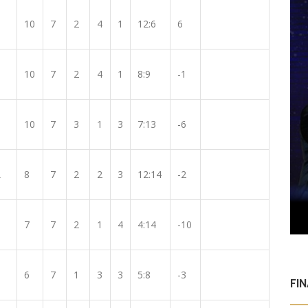
10
7
2
4
1
12:6
6
10
7
2
4
1
8:9
-1
10
7
3
1
3
7:13
-6
L
8
7
2
2
3
12:14
-2
7
7
2
1
4
4:14
-10
6
7
1
3
3
5:8
-3
FI