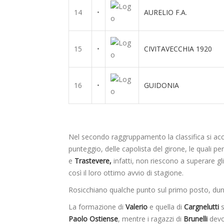
14
•
AURELIO F.A.
15
•
CIVITAVECCHIA 1920
16
•
GUIDONIA
Nel secondo raggruppamento la classifica si accor
punteggio, delle capolista del girone, le quali p
e
Trastevere,
infatti, non riescono a superare gl
così il loro ottimo avvio di stagione.
Rosicchiano qualche punto sul primo posto, du
La formazione di
Valerio
e quella di
Cargnelutti
s
Paolo Ostiense
, mentre i ragazzi di
Brunelli
devon