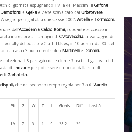
atch di giornata espugnando il Villa dei Massimi. Il
Grifone
i
Demofonti
e
Gjeka
e viene scavalcato dall’
Urbetevere
,
. A segno per i gialloblu due classe 2002,
Arcella
e
Formiconi.
nche dall’
Accademia Calcio Roma
, roboante successo in
rtita incredibile al Tamagini di
Civitavecchia:
al vantaggio di
il penalty del possibile 2 a 1. I blues, in 10 uomini dal 33′ del
ano a casa i 3 punti con il solito
Martinelli
e
Donnini.
e colleziona il 3 pareggio nelle ultime 3 uscite. I gialloverdi di
azia di
Lanzone
per poi essere rimontati dalla rete di
etti Garbatella.
dispoli,
che nel secondo tempo regola per 3 a 0 l
‘Aurelio
Pti
G.
W
T
L
Goals
Diff
Last 5
19
7
6
1
0
28:2
26