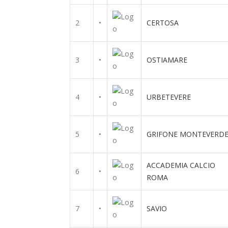
2
•
CERTOSA
3
•
OSTIAMARE
4
•
URBETEVERE
5
•
GRIFONE MONTEVERD
ACCADEMIA CALCIO
6
•
ROMA
7
•
SAVIO