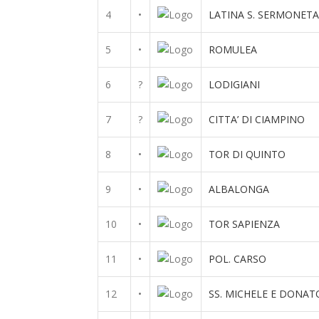
4
•
LATINA S. SERMONETA
5
•
ROMULEA
6
?
LODIGIANI
7
?
CITTA’ DI CIAMPINO
8
•
TOR DI QUINTO
9
•
ALBALONGA
10
•
TOR SAPIENZA
11
•
POL. CARSO
12
•
SS. MICHELE E DONAT