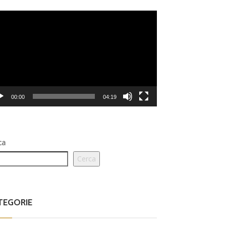
eo
er
00:00
04:19
ca
Cerca
TEGORIE