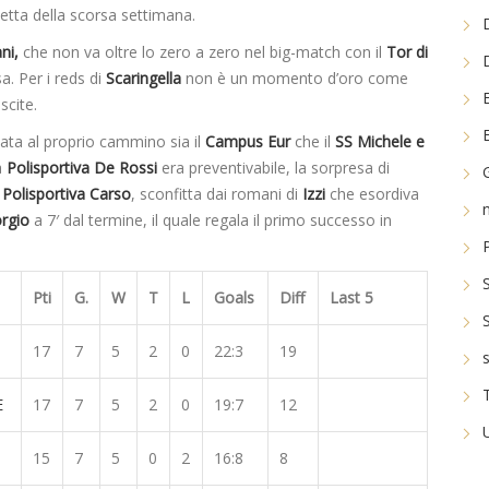
etta della scorsa settimana.
ni,
che non va oltre lo zero a zero nel big-match con il
Tor di
a. Per i reds di
Scaringella
non è un momento d’oro come
scite.
zata al proprio cammino sia il
Campus Eur
che il
SS Michele e
a
Polisportiva De Rossi
era preventivabile, la sorpresa di
a
Polisportiva Carso
, sconfitta dai romani di
Izzi
che esordiva
orgio
a 7′ dal termine, il quale regala il primo successo in
Pti
G.
W
T
L
Goals
Diff
Last 5
17
7
5
2
0
22:3
19
E
17
7
5
2
0
19:7
12
15
7
5
0
2
16:8
8