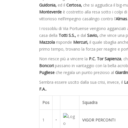
Guidonia,
ed il
Certosa,
che si aggiudica il big-m
Monteverde
è costretto alla resa sotto i colpi d
vittorioso nell’impegno casalingo contro l’
Almas
I rossoblu di Via Portuense vengono agganciati a
casa della
Totti S.S.,
e dal
Savio,
che vince una pa
Mazzola
risponde
Mercuri,
il quale sbaglia anche 
primo tempo, trovano la forza per reagire e port
Non riesce più a vincere la
P.C. Tor Sapienza
, ch
Boncori
passano in vantaggio con la bella acrob
Pugliese
che regala un punto prezioso al
Giardin
Sembra essere uscito dalla sua crisi, invece, il
La
F.A..
Pos
Squadra
1
•
VIGOR PERCONTI