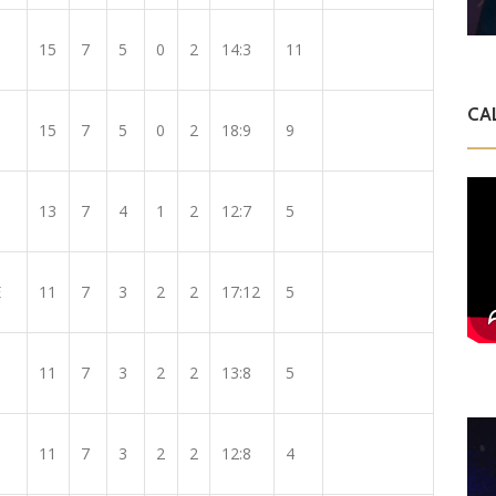
15
7
5
0
2
14:3
11
CA
15
7
5
0
2
18:9
9
13
7
4
1
2
12:7
5
E
11
7
3
2
2
17:12
5
11
7
3
2
2
13:8
5
11
7
3
2
2
12:8
4