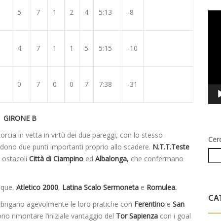
5
7
1
2
4
5:13
-8
Vid
Play
4
7
1
1
5
5:15
-10
0
7
0
0
7
7:38
-31
GIRONE B
cia in vetta in virtù dei due pareggi, con lo stesso
Cer
erdono due punti importanti proprio allo scadere.
N.T.T.Teste
i ostacoli
Città di Ciampino
ed
Albalonga,
che confermano
nque,
Atletico 2000
,
Latina Scalo Sermoneta
e
Romulea.
CA
brigano agevolmente le loro pratiche con
Ferentino
e
San
o rimontare l’iniziale vantaggio del
Tor Sapienza
con i goal