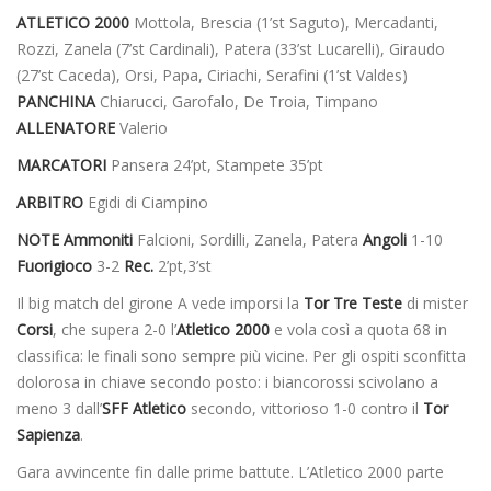
ATLETICO 2000
Mottola, Brescia (1’st Saguto), Mercadanti,
Rozzi, Zanela (7’st Cardinali), Patera (33’st Lucarelli), Giraudo
(27’st Caceda), Orsi, Papa, Ciriachi, Serafini (1’st Valdes)
PANCHINA
Chiarucci, Garofalo, De Troia, Timpano
ALLENATORE
Valerio
MARCATORI
Pansera 24’pt, Stampete 35’pt
ARBITRO
Egidi di Ciampino
NOTE
Ammoniti
Falcioni, Sordilli, Zanela, Patera
Angoli
1-10
Fuorigioco
3-2
Rec.
2’pt,3’st
Il big match del girone A vede imporsi la
Tor Tre Teste
di mister
Corsi
, che supera 2-0 l’
Atletico 2000
e vola così a quota 68 in
classifica: le finali sono sempre più vicine. Per gli ospiti sconfitta
dolorosa in chiave secondo posto: i biancorossi scivolano a
meno 3 dall’
SFF Atletico
secondo, vittorioso 1-0 contro il
Tor
Sapienza
.
Gara avvincente fin dalle prime battute. L’Atletico 2000 parte