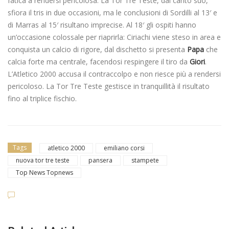
fatica a rendersi pericolosa. La Tor Tre Teste, dal canto suo,
sfiora il tris in due occasioni, ma le conclusioni di Sordilli al 13′ e
di Marras al 15′ risultano imprecise. Al 18′ gli ospiti hanno
un’occasione colossale per riaprirla: Ciriachi viene steso in area e
conquista un calcio di rigore, dal dischetto si presenta
Papa
che
calcia forte ma centrale, facendosi respingere il tiro da
Giori
.
L’Atletico 2000 accusa il contraccolpo e non riesce più a rendersi
pericoloso. La Tor Tre Teste gestisce in tranquillità il risultato
fino al triplice fischio.
Tags
atletico 2000
emiliano corsi
nuova tor tre teste
pansera
stampete
Top News Topnews