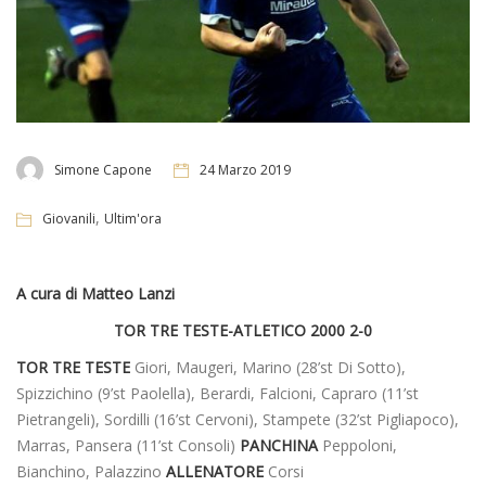
Simone Capone
24 Marzo 2019
,
Giovanili
Ultim'ora
A cura di Matteo Lanzi
TOR TRE TESTE-ATLETICO 2000 2-0
TOR TRE TESTE
Giori, Maugeri, Marino (28’st Di Sotto),
Spizzichino (9’st Paolella), Berardi, Falcioni, Capraro (11’st
Pietrangeli), Sordilli (16’st Cervoni), Stampete (32’st Pigliapoco),
Marras, Pansera (11’st Consoli)
PANCHINA
Peppoloni,
Bianchino, Palazzino
ALLENATORE
Corsi