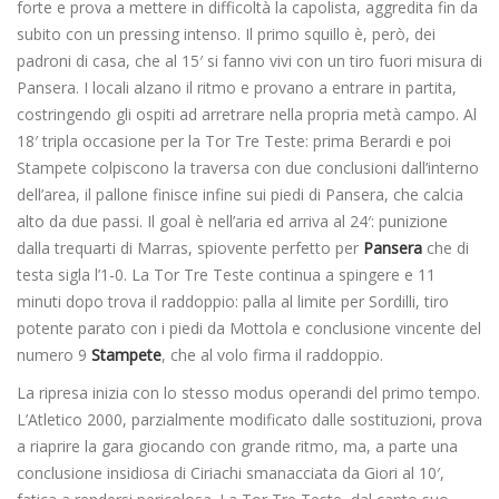
forte e prova a mettere in difficoltà la capolista, aggredita fin da
subito con un pressing intenso. Il primo squillo è, però, dei
padroni di casa, che al 15′ si fanno vivi con un tiro fuori misura di
Pansera. I locali alzano il ritmo e provano a entrare in partita,
costringendo gli ospiti ad arretrare nella propria metà campo. Al
18′ tripla occasione per la Tor Tre Teste: prima Berardi e poi
Stampete colpiscono la traversa con due conclusioni dall’interno
dell’area, il pallone finisce infine sui piedi di Pansera, che calcia
alto da due passi. Il goal è nell’aria ed arriva al 24′: punizione
dalla trequarti di Marras, spiovente perfetto per
Pansera
che di
testa sigla l’1-0. La Tor Tre Teste continua a spingere e 11
minuti dopo trova il raddoppio: palla al limite per Sordilli, tiro
potente parato con i piedi da Mottola e conclusione vincente del
numero 9
Stampete
, che al volo firma il raddoppio.
La ripresa inizia con lo stesso modus operandi del primo tempo.
L’Atletico 2000, parzialmente modificato dalle sostituzioni, prova
a riaprire la gara giocando con grande ritmo, ma, a parte una
conclusione insidiosa di Ciriachi smanacciata da Giori al 10′,