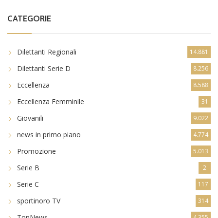
CATEGORIE
Dilettanti Regionali
14.881
Dilettanti Serie D
8.256
Eccellenza
8.588
Eccellenza Femminile
31
Giovanili
9.022
news in primo piano
4.774
Promozione
5.013
Serie B
2
Serie C
117
sportinoro TV
314
TopNews
4.355