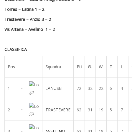
Torres – Latina 1 – 2
Trastevere – Anzio
3 – 2
Vis Artena – Avellino
1 – 2
CLASSIFICA
Pos
Squadra
Pti
G.
W
T
L
1
•
LANUSEI
72
32
22
6
4
2
•
TRASTEVERE
62
31
19
5
7
3
•
AVELLINO
62
31
19
5
7