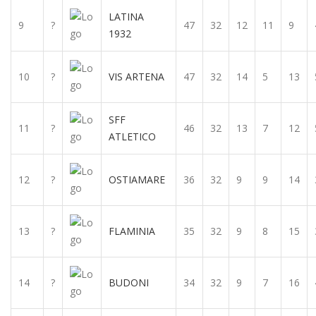
LATINA
9
?
47
32
12
11
9
1932
10
?
VIS ARTENA
47
32
14
5
13
SFF
11
?
46
32
13
7
12
ATLETICO
12
?
OSTIAMARE
36
32
9
9
14
13
?
FLAMINIA
35
32
9
8
15
14
?
BUDONI
34
32
9
7
16