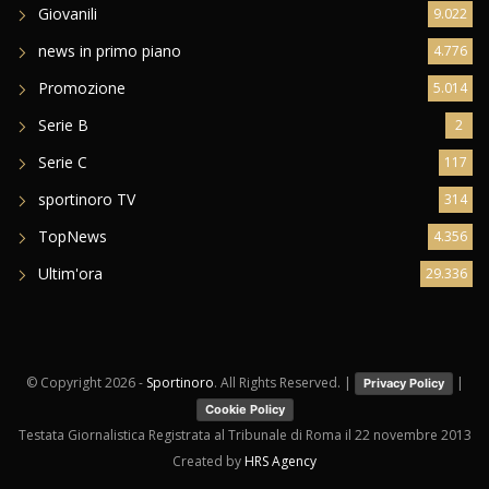
Giovanili
9.022
news in primo piano
4.776
Promozione
5.014
Serie B
2
Serie C
117
sportinoro TV
314
TopNews
4.356
Ultim'ora
29.336
© Copyright
2026 -
Sportinoro
. All Rights Reserved. |
|
Privacy Policy
Cookie Policy
Testata Giornalistica Registrata al Tribunale di Roma il 22 novembre 2013
Created by
HRS Agency