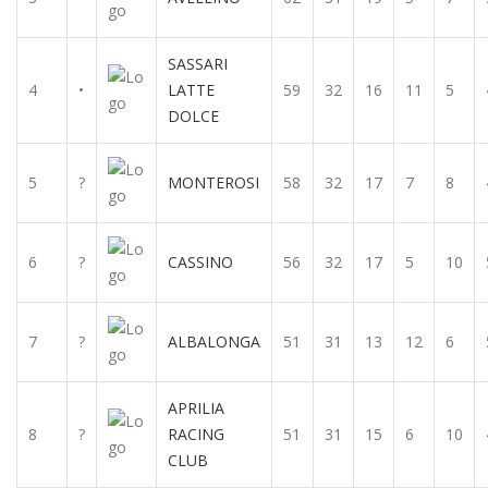
SASSARI
4
•
LATTE
59
32
16
11
5
DOLCE
5
?
MONTEROSI
58
32
17
7
8
6
?
CASSINO
56
32
17
5
10
7
?
ALBALONGA
51
31
13
12
6
APRILIA
8
?
RACING
51
31
15
6
10
CLUB