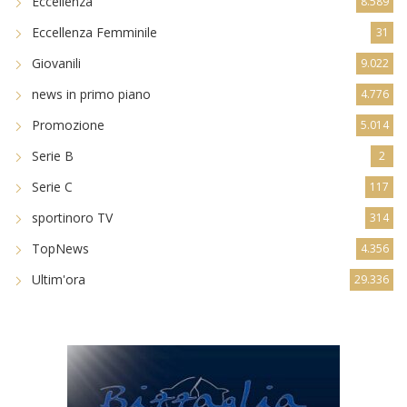
Eccellenza
8.589
Eccellenza Femminile
31
Giovanili
9.022
news in primo piano
4.776
Promozione
5.014
Serie B
2
Serie C
117
sportinoro TV
314
TopNews
4.356
Ultim'ora
29.336