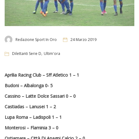
Redazione Sport In Oro
24 Marzo 2019
,
Dilettanti Serie D
Ultim'ora
Aprilia Racing Club – Sff Atletico
1 – 1
Budoni – Albalonga
0- 5
Cassino – Latte Dolce Sassari
0 – 0
Castiadas – Lanusei 1 – 2
Lupa Roma – Ladispoli
1 – 1
Monterosi – Flaminia
3 – 0
Ostiamare – Città Di Anagni Calcio 2 – 0