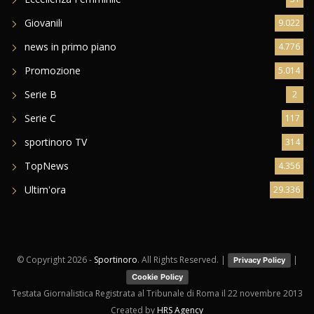
Giovanili
9.022
news in primo piano
4.776
Promozione
5.014
Serie B
2
Serie C
117
sportinoro TV
314
TopNews
4.356
Ultim'ora
29.336
© Copyright
2026 -
Sportinoro
. All Rights Reserved. |
|
Privacy Policy
Cookie Policy
Testata Giornalistica Registrata al Tribunale di Roma il 22 novembre 2013
Created by
HRS Agency