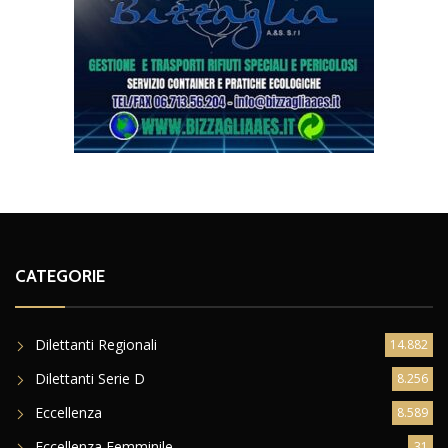
CATEGORIE
Dilettanti Regionali
14.882
Dilettanti Serie D
8.256
Eccellenza
8.589
Eccellenza Femminile
31