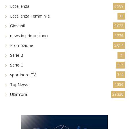
Eccellenza
8.589
Eccellenza Femminile
31
Giovanili
9.022
news in primo piano
4.776
Promozione
5.014
Serie B
2
Serie C
117
sportinoro TV
314
TopNews
4.356
Ultim'ora
29.336