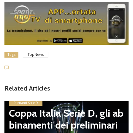
Tags
TopNews
Dilettanti Serie D
Viterbese
Related Articles
pagnano),
sosta: Bus
lia Serie D, gli ab
mirino, Ba
 dei preliminari
ello con i