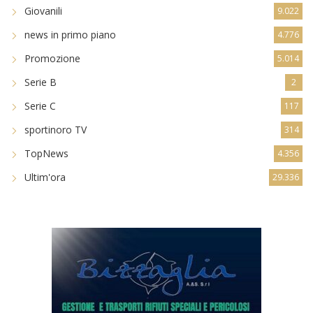
Giovanili
9.022
news in primo piano
4.776
Promozione
5.014
Serie B
2
Serie C
117
sportinoro TV
314
TopNews
4.356
Ultim'ora
29.336