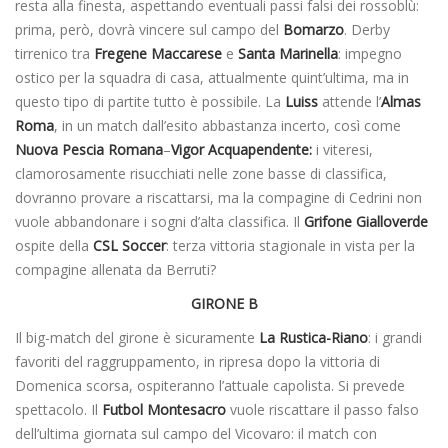
resta alla finesta, aspettando eventuali passi falsi dei rossoblù:
prima, però, dovrà vincere sul campo del
Bomarzo
. Derby
tirrenico tra
Fregene Maccarese
e
Santa Marinella
: impegno
ostico per la squadra di casa, attualmente quint’ultima, ma in
questo tipo di partite tutto è possibile. La
Luiss
attende l’
Almas
Roma
, in un match dall’esito abbastanza incerto, così come
Nuova Pescia Romana
–
Vigor Acquapendente:
i viteresi,
clamorosamente risucchiati nelle zone basse di classifica,
dovranno provare a riscattarsi, ma la compagine di Cedrini non
vuole abbandonare i sogni d’alta classifica. Il
Grifone Gialloverde
ospite della
CSL Soccer
: terza vittoria stagionale in vista per la
compagine allenata da Berruti?
GIRONE B
Il big-match del girone è sicuramente
La Rustica-Riano
: i grandi
favoriti del raggruppamento, in ripresa dopo la vittoria di
Domenica scorsa, ospiteranno l’attuale capolista. Si prevede
spettacolo. Il
Futbol Montesacro
vuole riscattare il passo falso
dell’ultima giornata sul campo del Vicovaro: il match con