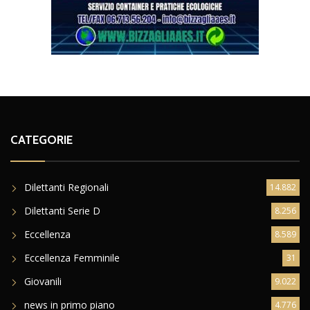
CATEGORIE
Dilettanti Regionali
14.882
Dilettanti Serie D
8.256
Eccellenza
8.589
Eccellenza Femminile
31
Giovanili
9.022
news in primo piano
4.776