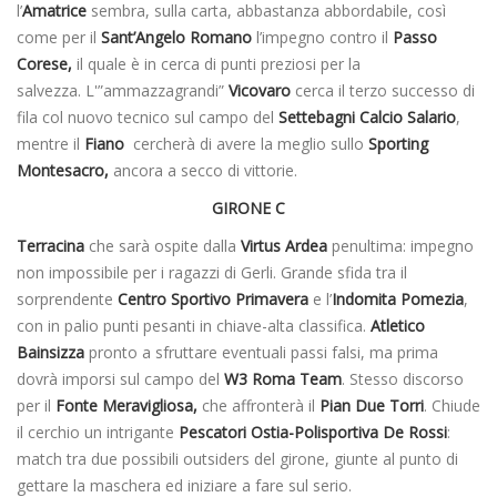
l’
Amatrice
sembra, sulla carta, abbastanza abbordabile, così
come per il
Sant’Angelo
Romano
l’impegno contro il
Passo
Corese,
il quale è
in cerca di punti preziosi per la
salvezza. L'”ammazzagrandi”
Vicovaro
cerca il terzo successo di
fila col nuovo tecnico sul campo del
Settebagni Calcio Salario
,
mentre il
Fiano
cercherà di avere la meglio sullo
Sporting
Montesacro,
ancora a secco di vittorie.
GIRONE C
Terracina
che sarà ospite dalla
Virtus Ardea
penultima: impegno
non impossibile per i ragazzi di Gerli. Grande sfida tra il
sorprendente
Centro Sportivo Primavera
e l’
Indomita Pomezia
,
con in palio punti pesanti in chiave-alta classifica.
Atletico
Bainsizza
pronto a sfruttare eventuali passi falsi, ma prima
dovrà imporsi sul campo del
W3 Roma Team
. Stesso discorso
per il
Fonte Meravigliosa,
che affronterà il
Pian Due Torri
. Chiude
il cerchio un intrigante
Pescatori Ostia-Polisportiva De Rossi
:
match tra due possibili outsiders del girone, giunte al punto di
gettare la maschera ed iniziare a fare sul serio.