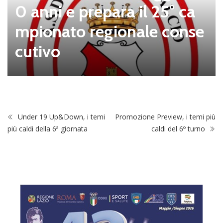
0 anni e prepara il 25° ca
mpionato regionale conse
cutivo
Under 19 Up&Down, i temi
Promozione Preview, i temi più
più caldi della 6ª giornata
caldi del 6º turno