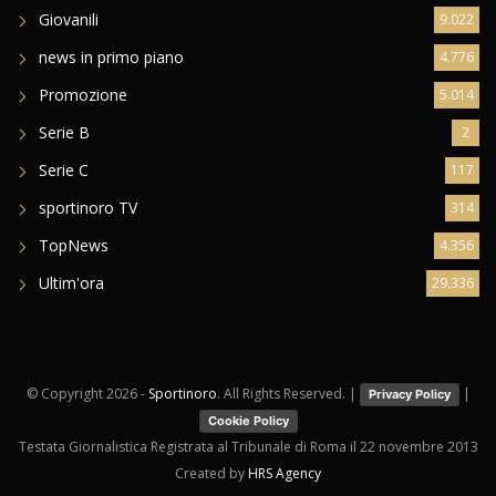
Giovanili
9.022
news in primo piano
4.776
Promozione
5.014
Serie B
2
Serie C
117
sportinoro TV
314
TopNews
4.356
Ultim'ora
29.336
© Copyright
2026 -
Sportinoro
. All Rights Reserved. |
|
Privacy Policy
Cookie Policy
Testata Giornalistica Registrata al Tribunale di Roma il 22 novembre 2013
Created by
HRS Agency