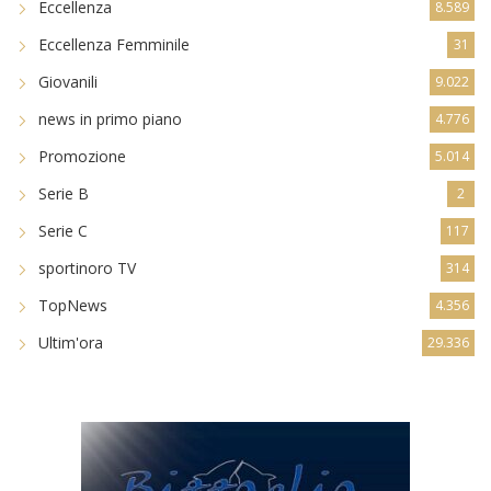
Eccellenza
8.589
Eccellenza Femminile
31
Giovanili
9.022
news in primo piano
4.776
Promozione
5.014
Serie B
2
Serie C
117
sportinoro TV
314
TopNews
4.356
Ultim'ora
29.336