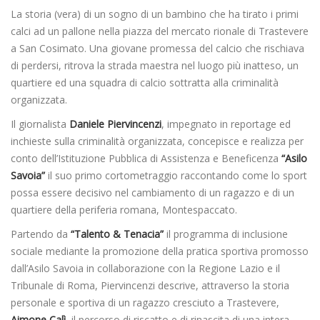
La storia (vera) di un sogno di un bambino che ha tirato i primi
calci ad un pallone nella piazza del mercato rionale di Trastevere
a San Cosimato. Una giovane promessa del calcio che rischiava
di perdersi, ritrova la strada maestra nel luogo più inatteso, un
quartiere ed una squadra di calcio sottratta alla criminalità
organizzata.
Il giornalista
Daniele Piervincenzi
, impegnato in reportage ed
inchieste sulla criminalità organizzata, concepisce e realizza per
conto dell’Istituzione Pubblica di Assistenza e Beneficenza
“Asilo
Savoia”
il suo primo cortometraggio raccontando come lo sport
possa essere decisivo nel cambiamento di un ragazzo e di un
quartiere della periferia romana, Montespaccato.
Partendo da
“Talento & Tenacia”
il programma di inclusione
sociale mediante la promozione della pratica sportiva promosso
dall’Asilo Savoia in collaborazione con la Regione Lazio e il
Tribunale di Roma, Piervincenzi descrive, attraverso la storia
personale e sportiva di un ragazzo cresciuto a Trastevere,
Aimone Calì
, il percorso di riscatto e di rinascita di una intera