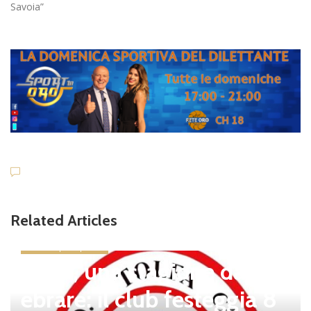
Savoia”
Related Articles
news in primo piano
Tolfa, una stagione da cel
ebrare: il club festeggia 8