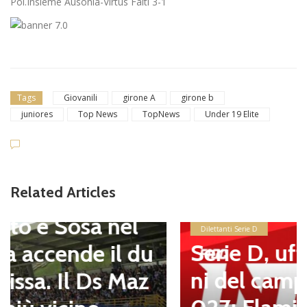
Pol.Insieme Ausonia-Virtus Faiti 3-1
Tags
Giovanili
girone A
girone b
juniores
Top News
TopNews
Under 19 Elite
Related Articles
Dilettanti Serie D
Serie D, ufficializzati i giro
ni del campionato 2026/2