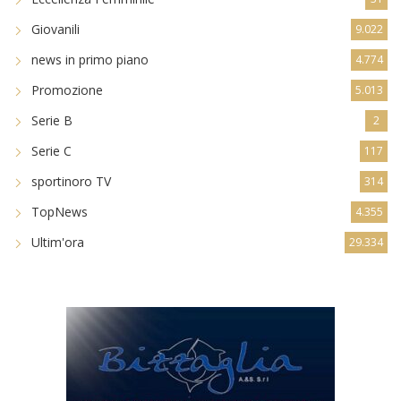
Eccellenza Femminile
31
Giovanili
9.022
news in primo piano
4.774
Promozione
5.013
Serie B
2
Serie C
117
sportinoro TV
314
TopNews
4.355
Ultim'ora
29.334