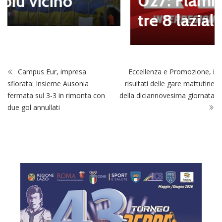
027: Flaminia nell’E e le al
tre 8 laziali nel G
Campus Eur, impresa
Eccellenza e Promozione, i
sfiorata: Insieme Ausonia
risultati delle gare mattutine
fermata sul 3-3 in rimonta con
della diciannovesima giornata
due gol annullati