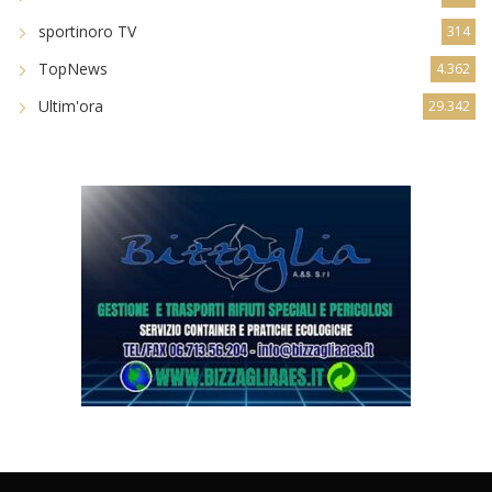
sportinoro TV
314
TopNews
4.362
Ultim'ora
29.342