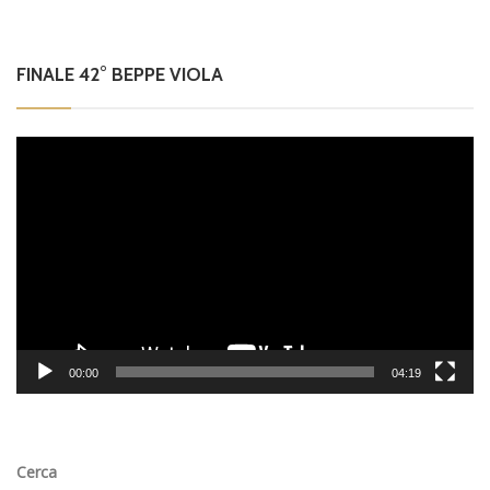
FINALE 42° BEPPE VIOLA
Video
Player
00:00
04:19
Cerca