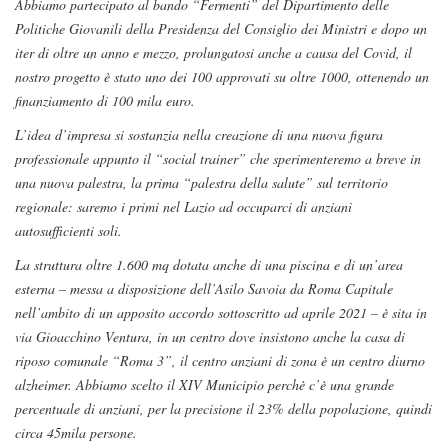
Abbiamo partecipato al bando “Fermenti” del Dipartimento delle
Politiche Giovanili della Presidenza del Consiglio dei Ministri e dopo un
iter di oltre un anno e mezzo, prolungatosi anche a causa del Covid, il
nostro progetto è stato uno dei 100 approvati su oltre 1000, ottenendo un
finanziamento di 100 mila euro.
L’idea d’impresa si sostanzia nella creazione di una nuova figura
professionale appunto il “social trainer” che sperimenteremo a breve in
una nuova palestra, la prima “palestra della salute” sul territorio
regionale: saremo i primi nel Lazio ad occuparci di anziani
autosufficienti soli.
La struttura oltre 1.600 mq dotata anche di una piscina e di un’area
esterna – messa a disposizione dell’Asilo Savoia da Roma Capitale
nell’ambito di un apposito accordo sottoscritto ad aprile 2021 – è sita in
via Gioacchino Ventura, in un centro dove insistono anche la casa di
riposo comunale “Roma 3”, il centro anziani di zona è un centro diurno
alzheimer. Abbiamo scelto il XIV Municipio perchè c’è una grande
percentuale di anziani, per la precisione il 23% della popolazione, quindi
circa 45mila persone.