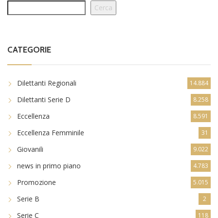
Cerca
CATEGORIE
Dilettanti Regionali
14.884
Dilettanti Serie D
8.258
Eccellenza
8.591
Eccellenza Femminile
31
Giovanili
9.022
news in primo piano
4.783
Promozione
5.015
Serie B
2
Serie C
118