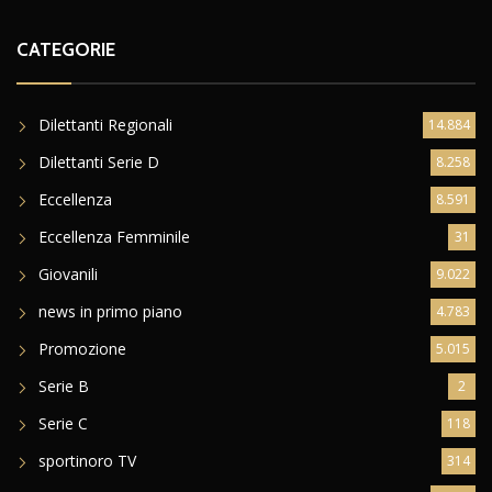
CATEGORIE
Dilettanti Regionali
14.884
Dilettanti Serie D
8.258
Eccellenza
8.591
Eccellenza Femminile
31
Giovanili
9.022
news in primo piano
4.783
Promozione
5.015
Serie B
2
Serie C
118
sportinoro TV
314