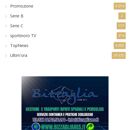
Promozione
5.014
Serie B
2
Serie C
117
sportinoro TV
314
TopNews
4.355
Ultim'ora
29.335