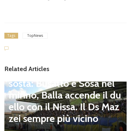
Tags
TopNews
Dilettanti Serie D
Viterbese (Certosa V. Cam
Related Articles
pagnano), mercato senza
sosta: Busatto e Sosa nel
mirino, Balla accende il du
ello con il Nissa. Il Ds Maz
zei sempre più vicino