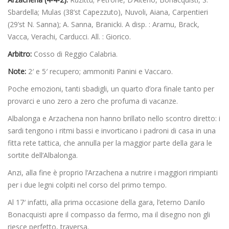
Sbardella; Mulas (38’st Capezzuto), Nuvoli, Aiana, Carpentieri
(29’st N. Sanna); A. Sanna, Branicki. A disp. : Aramu, Brack,
Vacca, Verachi, Carducci. All. : Giorico.
Arbitro:
Cosso di Reggio Calabria.
Note:
2′ e 5′ recupero; ammoniti Panini e Vaccaro.
Poche emozioni, tanti sbadigli, un quarto d’ora finale tanto per
provarci e uno zero a zero che profuma di vacanze.
Albalonga e Arzachena non hanno brillato nello scontro diretto: i
sardi tengono i ritmi bassi e invorticano i padroni di casa in una
fitta rete tattica, che annulla per la maggior parte della gara le
sortite dell’Albalonga.
Anzi, alla fine è proprio l’Arzachena a nutrire i maggiori rimpianti
per i due legni colpiti nel corso del primo tempo.
Al 17′ infatti, alla prima occasione della gara, l’eterno Danilo
Bonacquisti apre il compasso da fermo, ma il disegno non gli
riesce perfetto, traversa.