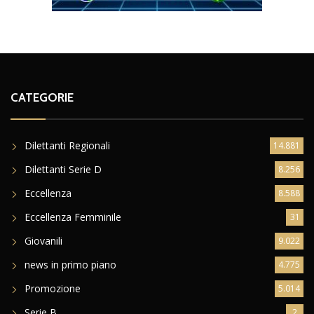
CATEGORIE
Dilettanti Regionali
14.881
Dilettanti Serie D
8.256
Eccellenza
8.588
Eccellenza Femminile
31
Giovanili
9.022
news in primo piano
4.775
Promozione
5.014
Serie B
2