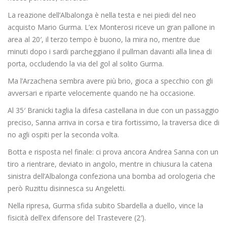
La reazione dell’Albalonga è nella testa e nei piedi del neo
acquisto Mario Gurma. L’ex Monterosi riceve un gran pallone in
area al 20′, il terzo tempo è buono, la mira no, mentre due
minuti dopo i sardi parcheggiano il pullman davanti alla linea di
porta, occludendo la via del gol al solito Gurma.
Ma l’Arzachena sembra avere più brio, gioca a specchio con gli
avversari e riparte velocemente quando ne ha occasione.
Al 35′ Branicki taglia la difesa castellana in due con un passaggio
preciso, Sanna arriva in corsa e tira fortissimo, la traversa dice di
no agli ospiti per la seconda volta.
Botta e risposta nel finale: ci prova ancora Andrea Sanna con un
tiro a rientrare, deviato in angolo, mentre in chiusura la catena
sinistra dell’Albalonga confeziona una bomba ad orologeria che
però Ruzittu disinnesca su Angeletti.
Nella ripresa, Gurma sfida subito Sbardella a duello, vince la
fisicità dell’ex difensore del Trastevere (2′).