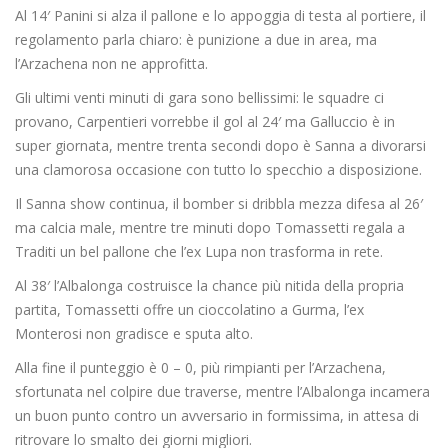
Al 14′ Panini si alza il pallone e lo appoggia di testa al portiere, il
regolamento parla chiaro: è punizione a due in area, ma
l’Arzachena non ne approfitta.
Gli ultimi venti minuti di gara sono bellissimi: le squadre ci
provano, Carpentieri vorrebbe il gol al 24′ ma Galluccio è in
super giornata, mentre trenta secondi dopo è Sanna a divorarsi
una clamorosa occasione con tutto lo specchio a disposizione.
Il Sanna show continua, il bomber si dribbla mezza difesa al 26′
ma calcia male, mentre tre minuti dopo Tomassetti regala a
Traditi un bel pallone che l’ex Lupa non trasforma in rete.
Al 38′ l’Albalonga costruisce la chance più nitida della propria
partita, Tomassetti offre un cioccolatino a Gurma, l’ex
Monterosi non gradisce e sputa alto.
Alla fine il punteggio è 0 – 0, più rimpianti per l’Arzachena,
sfortunata nel colpire due traverse, mentre l’Albalonga incamera
un buon punto contro un avversario in formissima, in attesa di
ritrovare lo smalto dei giorni migliori.