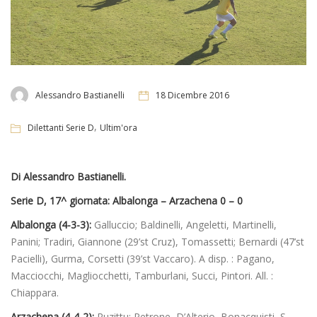
Alessandro Bastianelli
18 Dicembre 2016
,
Dilettanti Serie D
Ultim'ora
Di Alessandro Bastianelli.
Serie D, 17^ giornata: Albalonga – Arzachena 0 – 0
Albalonga (4-3-3):
Galluccio; Baldinelli, Angeletti, Martinelli,
Panini; Tradiri, Giannone (29’st Cruz), Tomassetti; Bernardi (47’st
Pacielli), Gurma, Corsetti (39’st Vaccaro). A disp. : Pagano,
Macciocchi, Magliocchetti, Tamburlani, Succi, Pintori. All. :
Chiappara.
Arzachena (4-4-2):
Ruzittu; Petrone, D’Alterio, Bonacquisti, S.