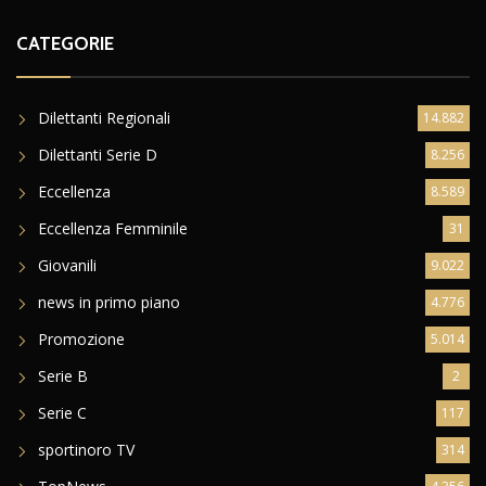
CATEGORIE
Dilettanti Regionali
14.882
Dilettanti Serie D
8.256
Eccellenza
8.589
Eccellenza Femminile
31
Giovanili
9.022
news in primo piano
4.776
Promozione
5.014
Serie B
2
Serie C
117
sportinoro TV
314