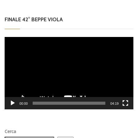
FINALE 42° BEPPE VIOLA
Video
Player
00:00
04:19
Cerca