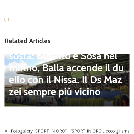
Dilettanti Serie D
Viterbese (Certosa V. Cam
Related Articles
pagnano), mercato senza
sosta: Busatto e Sosa nel
mirino, Balla accende il du
ello con il Nissa. Il Ds Maz
zei sempre più vicino
Fotogallery “SPORT IN ORO”
“SPORT IN ORO”, ecco gli sms