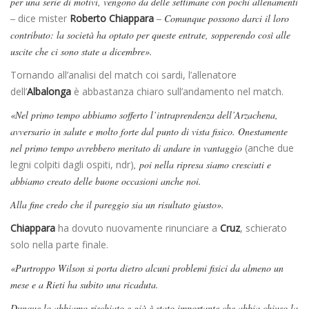
per una serie di motivi, vengono da delle settimane con pochi allenamenti
–
dice mister
Roberto Chiappara
– Comunque possono darci il loro
contributo: la società ha optato per queste entrate, sopperendo così alle
uscite che ci sono state a dicembre».
Tornando all’analisi del match coi sardi, l’allenatore
dell’
Albalonga
è abbastanza chiaro sull’andamento nel match.
«Nel primo tempo abbiamo sofferto l’intraprendenza dell’Arzachena,
avversario in salute e molto forte dal punto di vista fisico. Onestamente
nel primo tempo avrebbero meritato di andare in vantaggio
(anche due
legni colpiti dagli ospiti, ndr)
, poi nella ripresa siamo cresciuti e
abbiamo creato delle buone occasioni anche noi.
Alla fine credo che il pareggio sia un risultato giusto».
Chiappara
ha dovuto nuovamente rinunciare a
Cruz
, schierato
solo nella parte finale.
«Purtroppo Wilson si porta dietro alcuni problemi fisici da almeno un
mese e a Rieti ha subito una ricaduta.
Dunque lo abbiamo rischiato e già è stato importante che abbia chiuso la