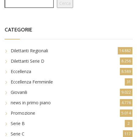
Cerca
CATEGORIE
Dilettanti Regionali
14.882
Dilettanti Serie D
8.256
Eccellenza
8.589
Eccellenza Femminile
31
Giovanili
9.022
news in primo piano
4.776
Promozione
5.014
Serie B
2
Serie C
117