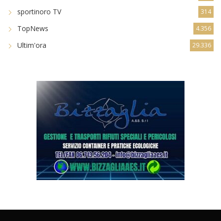
sportinoro TV
314
TopNews
4.356
Ultim'ora
29.336