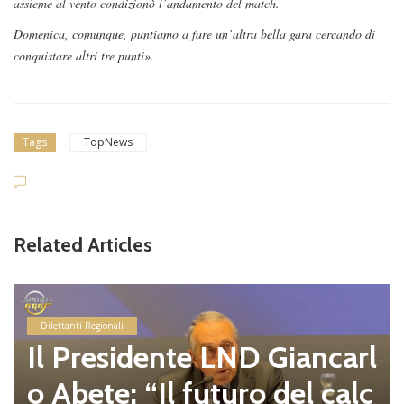
assieme al vento condizionò l’andamento del match.
Domenica, comunque, puntiamo a fare un’altra bella gara cercando di
conquistare altri tre punti».
Tags
TopNews
Related Articles
Dilettanti Regionali
Il Presidente LND Giancarl
o Abete: “Il futuro del calc