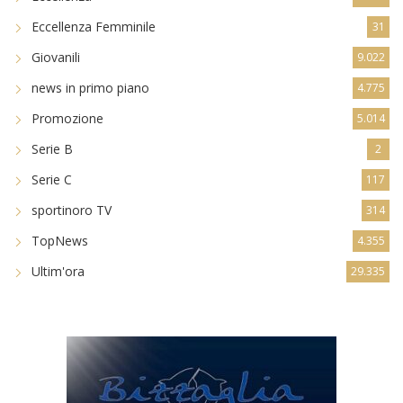
Eccellenza Femminile
31
Giovanili
9.022
news in primo piano
4.775
Promozione
5.014
Serie B
2
Serie C
117
sportinoro TV
314
TopNews
4.355
Ultim'ora
29.335