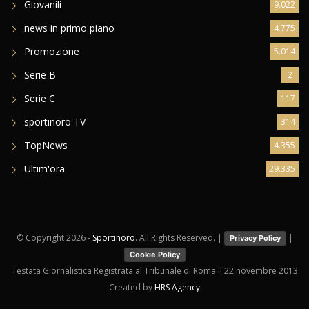
Giovanili
9.022
news in primo piano
4.775
Promozione
5.014
Serie B
2
Serie C
117
sportinoro TV
314
TopNews
4.355
Ultim'ora
29.335
© Copyright
2026 -
Sportinoro
. All Rights Reserved. |
|
Privacy Policy
Cookie Policy
Testata Giornalistica Registrata al Tribunale di Roma il 22 novembre 2013
Created by
HRS Agency