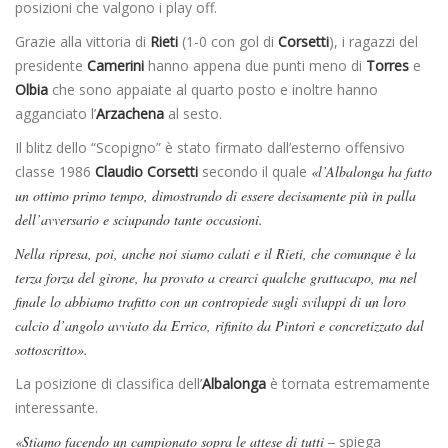
posizioni che valgono i play off.
Grazie alla vittoria di
Rieti
(1-0 con gol di
Corsetti
), i ragazzi del
presidente
Camerini
hanno appena due punti meno di
Torres
e
Olbia
che sono appaiate al quarto posto e inoltre hanno
agganciato l’
Arzachena
al sesto.
Il blitz dello “Scopigno” è stato firmato dall’esterno offensivo
classe 1986
Claudio Corsetti
secondo il quale
«l’Albalonga ha fatto
un ottimo primo tempo, dimostrando di essere decisamente più in palla
dell’avversario e sciupando tante occasioni.
Nella ripresa, poi, anche noi siamo calati e il Rieti, che comunque è la
terza forza del girone, ha provato a crearci qualche grattacapo, ma nel
finale lo abbiamo trafitto con un contropiede sugli sviluppi di un loro
calcio d’angolo avviato da Errico, rifinito da Pintori e concretizzato dal
sottoscritto».
La posizione di classifica dell’
Albalonga
è tornata estremamente
interessante.
«Stiamo facendo un campionato sopra le attese di tutti –
spiega