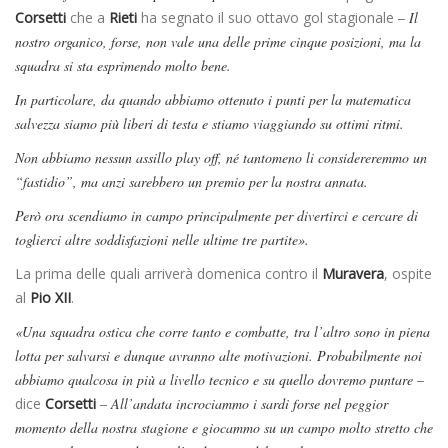
Corsetti
che a
Rieti
ha segnato il suo ottavo gol stagionale
– Il
nostro organico, forse, non vale una delle prime cinque posizioni, ma la
squadra si sta esprimendo molto bene.
In particolare, da quando abbiamo ottenuto i punti per la matematica
salvezza siamo più liberi di testa e stiamo viaggiando su ottimi ritmi.
Non abbiamo nessun assillo play off, né tantomeno li considereremmo un
“fastidio”, ma anzi sarebbero un premio per la nostra annata.
Però ora scendiamo in campo principalmente per divertirci e cercare di
toglierci altre soddisfazioni nelle ultime tre partite».
La prima delle quali arriverà domenica contro il
Muravera
, ospite
al
Pio XII
.
«Una squadra ostica che corre tanto e combatte, tra l’altro sono in piena
lotta per salvarsi e dunque avranno alte motivazioni. Probabilmente noi
abbiamo qualcosa in più a livello tecnico e su quello dovremo puntare –
dice
Corsetti
– All’andata incrociammo i sardi forse nel peggior
momento della nostra stagione e giocammo su un campo molto stretto che