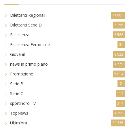
Dilettanti Regionali
14.881
Dilettanti Serie D
8.256
Eccellenza
8.588
Eccellenza Femminile
31
Giovanili
9.022
news in primo piano
4.775
Promozione
5.014
Serie B
2
Serie C
117
sportinoro TV
314
TopNews
4.355
Ultim'ora
29.335