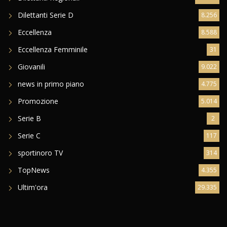
Dilettanti Serie D
8.256
Eccellenza
8.588
Eccellenza Femminile
31
Giovanili
9.022
news in primo piano
4.775
Promozione
5.014
Serie B
2
Serie C
117
sportinoro TV
314
TopNews
4.355
Ultim'ora
29.335