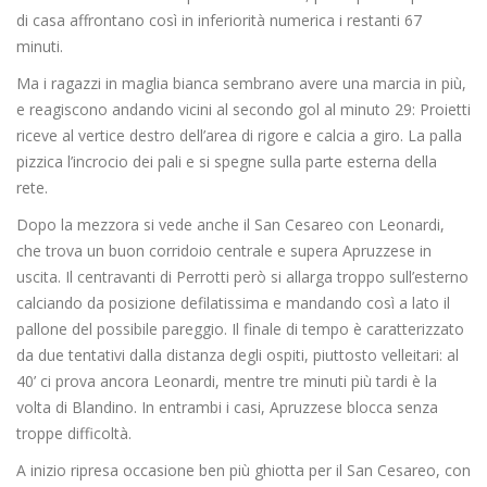
di casa affrontano così in inferiorità numerica i restanti 67
minuti.
Ma i ragazzi in maglia bianca sembrano avere una marcia in più,
e reagiscono andando vicini al secondo gol al minuto 29: Proietti
riceve al vertice destro dell’area di rigore e calcia a giro. La palla
pizzica l’incrocio dei pali e si spegne sulla parte esterna della
rete.
Dopo la mezzora si vede anche il San Cesareo con Leonardi,
che trova un buon corridoio centrale e supera Apruzzese in
uscita. Il centravanti di Perrotti però si allarga troppo sull’esterno
calciando da posizione defilatissima e mandando così a lato il
pallone del possibile pareggio. Il finale di tempo è caratterizzato
da due tentativi dalla distanza degli ospiti, piuttosto velleitari: al
40’ ci prova ancora Leonardi, mentre tre minuti più tardi è la
volta di Blandino. In entrambi i casi, Apruzzese blocca senza
troppe difficoltà.
A inizio ripresa occasione ben più ghiotta per il San Cesareo, con