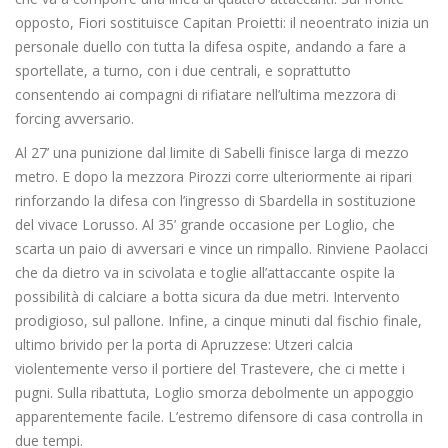
opposto, Fiori sostituisce Capitan Proietti: il neoentrato inizia un
personale duello con tutta la difesa ospite, andando a fare a
sportellate, a turno, con i due centrali, e soprattutto
consentendo ai compagni di rifiatare nell’ultima mezzora di
forcing avversario.
Al 27’ una punizione dal limite di Sabelli finisce larga di mezzo
metro. E dopo la mezzora Pirozzi corre ulteriormente ai ripari
rinforzando la difesa con l’ingresso di Sbardella in sostituzione
del vivace Lorusso. Al 35’ grande occasione per Loglio, che
scarta un paio di avversari e vince un rimpallo. Rinviene Paolacci
che da dietro va in scivolata e toglie all’attaccante ospite la
possibilità di calciare a botta sicura da due metri. Intervento
prodigioso, sul pallone. Infine, a cinque minuti dal fischio finale,
ultimo brivido per la porta di Apruzzese: Utzeri calcia
violentemente verso il portiere del Trastevere, che ci mette i
pugni. Sulla ribattuta, Loglio smorza debolmente un appoggio
apparentemente facile. L’estremo difensore di casa controlla in
due tempi.