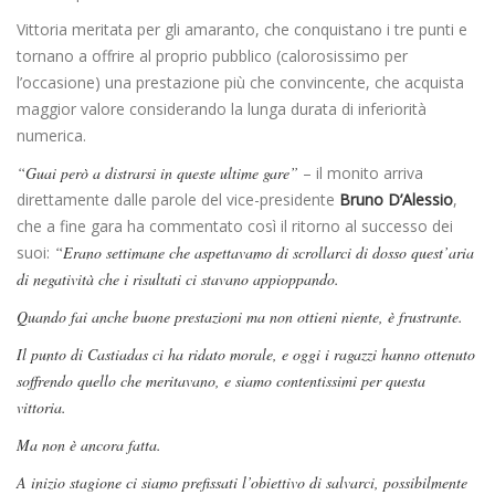
Vittoria meritata per gli amaranto, che conquistano i tre punti e
tornano a offrire al proprio pubblico (calorosissimo per
l’occasione) una prestazione più che convincente, che acquista
maggior valore considerando la lunga durata di inferiorità
numerica.
“Guai però a distrarsi in queste ultime gare”
– il monito arriva
direttamente dalle parole del vice-presidente
Bruno D’Alessio
,
che a fine gara ha commentato così il ritorno al successo dei
suoi:
“Erano settimane che aspettavamo di scrollarci di dosso quest’aria
di negatività che i risultati ci stavano appioppando.
Quando fai anche buone prestazioni ma non ottieni niente, è frustrante.
Il punto di Castiadas ci ha ridato morale, e oggi i ragazzi hanno ottenuto
soffrendo quello che meritavano, e siamo contentissimi per questa
vittoria.
Ma non è ancora fatta.
A inizio stagione ci siamo prefissati l’obiettivo di salvarci, possibilmente