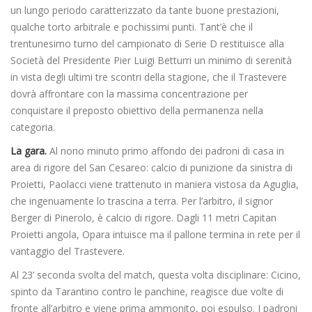
un lungo periodo caratterizzato da tante buone prestazioni,
qualche torto arbitrale e pochissimi punti. Tant’è che il
trentunesimo turno del campionato di Serie D restituisce alla
Società del Presidente Pier Luigi Betturri un minimo di serenità
in vista degli ultimi tre scontri della stagione, che il Trastevere
dovrà affrontare con la massima concentrazione per
conquistare il preposto obiettivo della permanenza nella
categoria.
La gara.
Al nono minuto primo affondo dei padroni di casa in
area di rigore del San Cesareo: calcio di punizione da sinistra di
Proietti, Paolacci viene trattenuto in maniera vistosa da Aguglia,
che ingenuamente lo trascina a terra. Per l’arbitro, il signor
Berger di Pinerolo, è calcio di rigore. Dagli 11 metri Capitan
Proietti angola, Opara intuisce ma il pallone termina in rete per il
vantaggio del Trastevere.
Al 23’ seconda svolta del match, questa volta disciplinare: Cicino,
spinto da Tarantino contro le panchine, reagisce due volte di
fronte all’arbitro e viene prima ammonito, poi espulso. I padroni