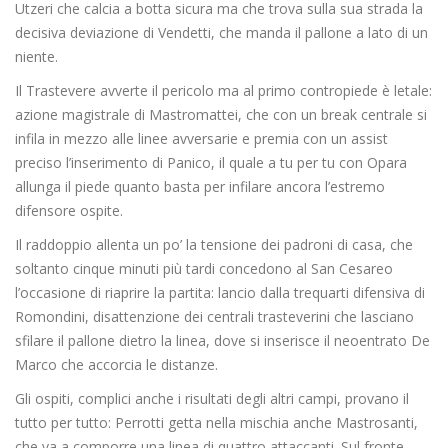
Utzeri che calcia a botta sicura ma che trova sulla sua strada la
decisiva deviazione di Vendetti, che manda il pallone a lato di un
niente.
Il Trastevere avverte il pericolo ma al primo contropiede è letale:
azione magistrale di Mastromattei, che con un break centrale si
infila in mezzo alle linee avversarie e premia con un assist
preciso l’inserimento di Panico, il quale a tu per tu con Opara
allunga il piede quanto basta per infilare ancora l’estremo
difensore ospite.
Il raddoppio allenta un po’ la tensione dei padroni di casa, che
soltanto cinque minuti più tardi concedono al San Cesareo
l’occasione di riaprire la partita: lancio dalla trequarti difensiva di
Romondini, disattenzione dei centrali trasteverini che lasciano
sfilare il pallone dietro la linea, dove si inserisce il neoentrato De
Marco che accorcia le distanze.
Gli ospiti, complici anche i risultati degli altri campi, provano il
tutto per tutto: Perrotti getta nella mischia anche Mastrosanti,
che va a comporre una linea di quattro attaccanti. Sul fronte