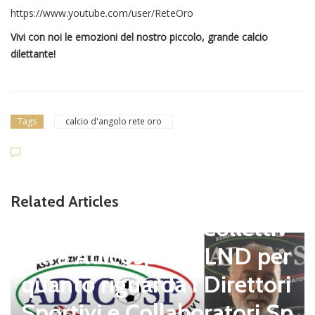
https://www.youtube.com/user/ReteOro
Vivi con noi le emozioni del nostro piccolo, grande calcio
dilettante!
Tags
calcio d'angolo rete oro
Related Articles
Dilettanti Serie D
Siglato l’Accordo Collettiv
o tra Adicosp e la LND per
quanto riguarda i Direttori
Sportivi e Collaboratori Sp