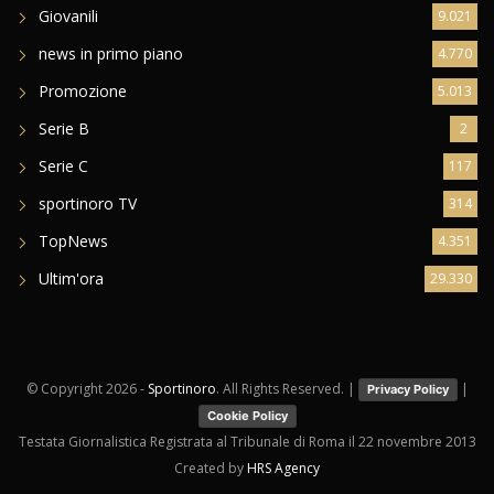
Giovanili
9.021
news in primo piano
4.770
Promozione
5.013
Serie B
2
Serie C
117
sportinoro TV
314
TopNews
4.351
Ultim'ora
29.330
© Copyright
2026 -
Sportinoro
. All Rights Reserved. |
|
Privacy Policy
Cookie Policy
Testata Giornalistica Registrata al Tribunale di Roma il 22 novembre 2013
Created by
HRS Agency