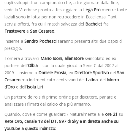
sugli sviluppi di un campionato che, a tre giornate dalla fine,
vede la Viterbese pronta a festeggiare la
Lega Pro
mentre tante
laziali sono in lotta per non retrocedere in Eccellenza. Tanti i
servizi offerti, fra cui il match salvezza del
Bachelet
fra
Trastevere
e
San Cesareo
.
Insieme a
Sandro Pochesci
saranno presenti altri due ospiti di
prestigio.
Tornerà a trovarci
Mario Isoni
,
allenatore
svincolato ed ex
portiere dell’
Olbia
– con la quale giocò la Serie C dal 2007 al
2009 – insieme a
Daniele Prosia
, ex
Direttore Sportivo
del
San
Cesareo
ma indimenticato centravanti del
Latina
, del
Morro
d’Oro
e dell’
Isola Liri
.
Un parterre de rois di primo ordine per discutere, parlare e
analizzare i filmati del calcio che più amiamo.
Quando, dove e come guardarci? Naturalmente alle
ore 21
su
Rete Oro, canale 18 del DT, 897 di Sky e in diretta anche su
youtube a questo indirizzo: