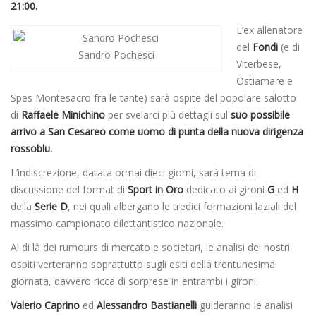
21:00.
L’ex allenatore
del
Fondi
(e di
Sandro Pochesci
Viterbese,
Ostiamare e
Spes Montesacro fra le tante) sarà ospite del popolare salotto
di
Raffaele Minichino
per svelarci più dettagli sul
suo possibile
arrivo a San Cesareo come uomo di punta della nuova dirigenza
rossoblu.
L’indiscrezione, datata ormai dieci giorni, sarà tema di
discussione del format di
Sport in Oro
dedicato ai gironi
G
ed
H
della
Serie D
, nei quali albergano le tredici formazioni laziali del
massimo campionato dilettantistico nazionale.
Al di là dei rumours di mercato e societari, le analisi dei nostri
ospiti verteranno soprattutto sugli esiti della trentunesima
giornata, davvero ricca di sorprese in entrambi i gironi.
Valerio Caprino
ed
Alessandro Bastianelli
guideranno le analisi