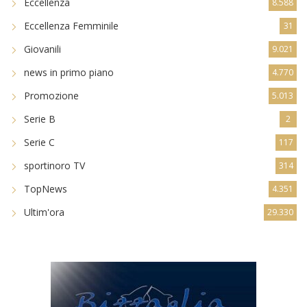
Eccellenza
8.588
Eccellenza Femminile
31
Giovanili
9.021
news in primo piano
4.770
Promozione
5.013
Serie B
2
Serie C
117
sportinoro TV
314
TopNews
4.351
Ultim'ora
29.330