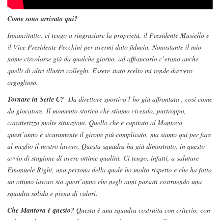
Come sono arrivato qui?
Innanzitutto, ci tengo a ringraziare la proprietà, il Presidente Masiello e
il Vice Presidente Pecchini per avermi dato fiducia. Nonostante il mio
nome circolasse già da qualche giorno, ad affiancarlo c’erano anche
quelli di altri illustri colleghi. Essere stato scelto mi rende davvero
orgoglioso.
Tornare in Serie C?
Da direttore sportivo l’ho già affrontata , così come
da giocatore. Il momento storico che stiamo vivendo, purtroppo,
caratterizza molte situazioni. Quello che è capitato al Mantova
quest’anno è sicuramente il girone più complicato, ma siamo qui per fare
al meglio il nostro lavoro. Questa squadra ha già dimostrato, in questo
avvio di stagione di avere ottime qualità. Ci tengo, infatti, a salutare
Emanuele Righi, una persona della quale ho molto rispetto e che ha fatto
un ottimo lavoro sia quest’anno che negli anni passati costruendo una
squadra solida e piena di valori.
Che Mantova è questo?
Questa è una squadra costruita con criterio, con