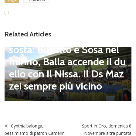
Dilettanti Serie D
Viterbese (Certosa V. Cam
Related Articles
pagnano), mercato senza
sosta: Busatto e Sosa nel
mirino, Balla accende il du
ello con il Nissa. Il Ds Maz
zei sempre più vicino
Cynthialbalonga, il
Sport in Oro, domenica 8
pessimismo di patron Camerini:
Novembre altra puntata