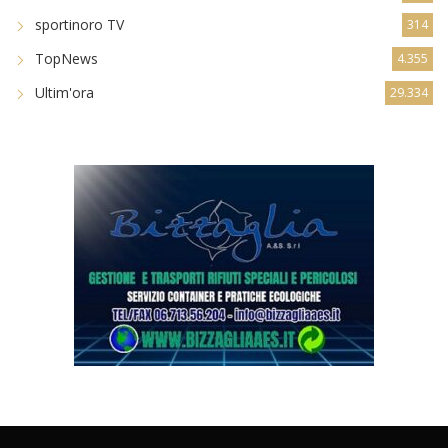
sportinoro TV
314
TopNews
4.355
Ultim'ora
29.334