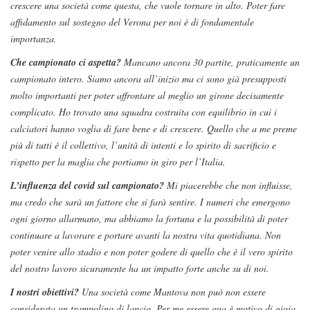
crescere una società come questa, che vuole tornare in alto. Poter fare
affidamento sul sostegno del Verona per noi è di fondamentale
importanza.
Che campionato ci aspetta?
Mancano ancora 30 partite, praticamente un
campionato intero. Siamo ancora all’inizio ma ci sono già presupposti
molto importanti per poter affrontare al meglio un girone decisamente
complicato. Ho trovato una squadra costruita con equilibrio in cui i
calciatori hanno voglia di fare bene e di crescere. Quello che a me preme
più di tutti è il collettivo, l’unità di intenti e lo spirito di sacrificio e
rispetto per la maglia che portiamo in giro per l’Italia.
L’influenza del covid sul campionato?
Mi piacerebbe che non influisse,
ma credo che sarà un fattore che si farà sentire. I numeri che emergono
ogni giorno allarmano, ma abbiamo la fortuna e la possibilità di poter
continuare a lavorare e portare avanti la nostra vita quotidiana. Non
poter venire allo stadio e non poter godere di quello che è il vero spirito
del nostro lavoro sicuramente ha un impatto forte anche su di noi.
I nostri obiettivi?
Una società come Mantova non può non essere
considerata un trampolino di lancio. Per me essere qua è motivo di gioia,