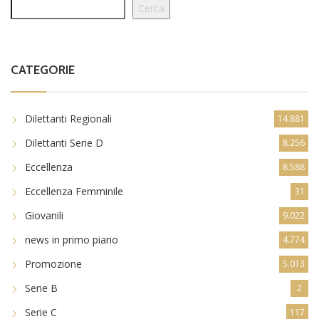
Cerca
CATEGORIE
Dilettanti Regionali
14.881
Dilettanti Serie D
8.256
Eccellenza
8.588
Eccellenza Femminile
31
Giovanili
9.022
news in primo piano
4.774
Promozione
5.013
Serie B
2
Serie C
117