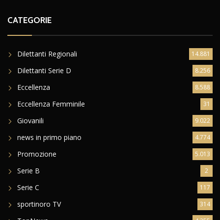
CATEGORIE
Dilettanti Regionali
14.881
Dilettanti Serie D
8.256
Eccellenza
8.588
Eccellenza Femminile
31
Giovanili
9.022
news in primo piano
4.774
Promozione
5.013
Serie B
2
Serie C
117
sportinoro TV
314