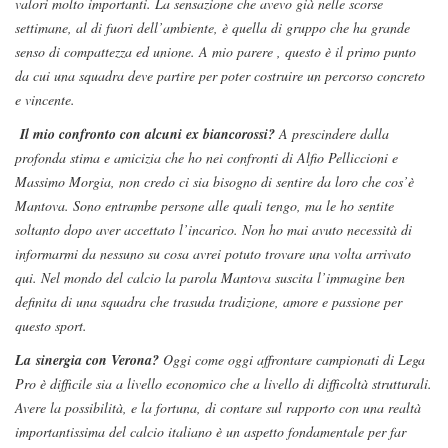
valori molto importanti. La sensazione che avevo già nelle scorse
settimane, al di fuori dell’ambiente, è quella di gruppo che ha grande
senso di compattezza ed unione. A mio parere , questo è il primo punto
da cui una squadra deve partire per poter costruire un percorso concreto
e vincente.
Il mio confronto con alcuni ex biancorossi?
A prescindere dalla
profonda stima e amicizia che ho nei confronti di Alfio Pelliccioni e
Massimo Morgia, non credo ci sia bisogno di sentire da loro che cos’è
Mantova. Sono entrambe persone alle quali tengo, ma le ho sentite
soltanto dopo aver accettato l’incarico. Non ho mai avuto necessità di
informarmi da nessuno su cosa avrei potuto trovare una volta arrivato
qui. Nel mondo del calcio la parola Mantova suscita l’immagine ben
definita di una squadra che trasuda tradizione, amore e passione per
questo sport.
La sinergia con Verona?
Oggi come oggi affrontare campionati di Lega
Pro è difficile sia a livello economico che a livello di difficoltà strutturali.
Avere la possibilità, e la fortuna, di contare sul rapporto con una realtà
importantissima del calcio italiano è un aspetto fondamentale per far