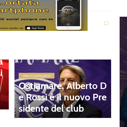
i
U
G
a
v
i
e
news in primo piano
8
Ostiamare, Alberto D
d
e Rossi è il nuovo Pre
l
sidente del club