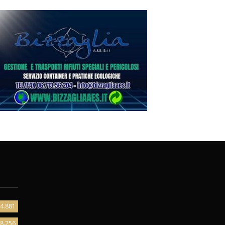
4.881
8.256