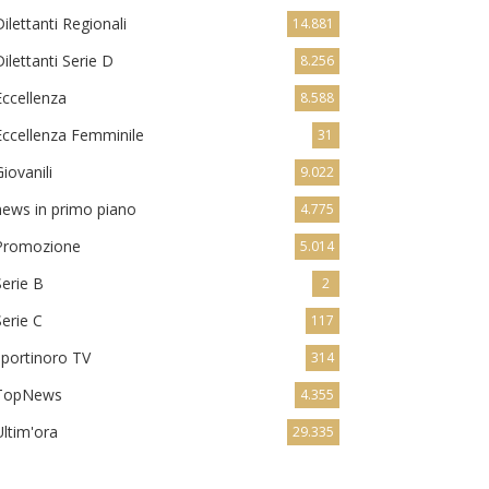
Dilettanti Regionali
14.881
Dilettanti Serie D
8.256
Eccellenza
8.588
Eccellenza Femminile
31
Giovanili
9.022
news in primo piano
4.775
Promozione
5.014
Serie B
2
Serie C
117
sportinoro TV
314
TopNews
4.355
Ultim'ora
29.335