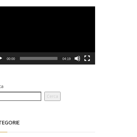
eo
er
00:00
04:19
ca
Cerca
TEGORIE