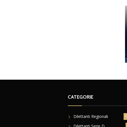
CATEGORIE
Dilettanti Regionali
1
Dilettanti Serie D