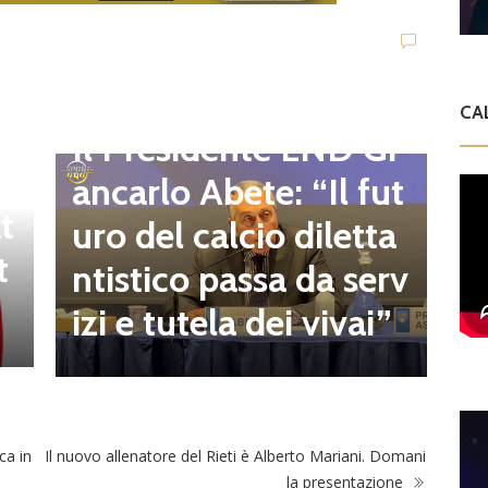
D
d
C
CA
Dilettanti Regionali
e
g
Il Presidente LND Gi
e
r
ancarlo Abete: “Il fut
t
o
uro del calcio diletta
t
a
ntistico passa da serv
a
izi e tutela dei vivai”
ca in
Il nuovo allenatore del Rieti è Alberto Mariani. Domani
la presentazione