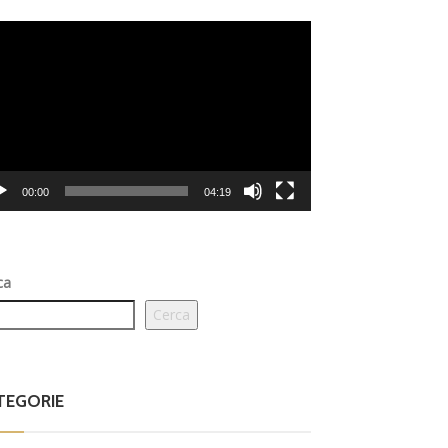
eo
er
00:00
04:19
ca
Cerca
TEGORIE