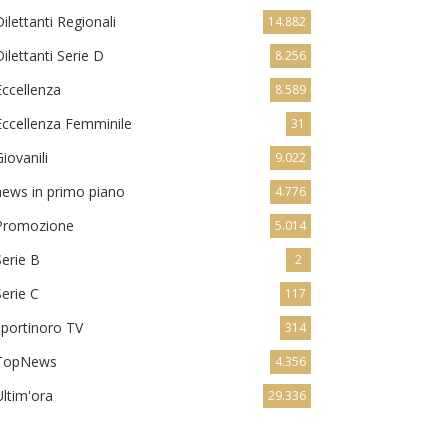
Dilettanti Regionali
14.882
Dilettanti Serie D
8.256
Eccellenza
8.589
Eccellenza Femminile
31
Giovanili
9.022
news in primo piano
4.776
Promozione
5.014
Serie B
2
Serie C
117
sportinoro TV
314
TopNews
4.356
Ultim'ora
29.336