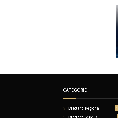
CATEGORIE
Dilettanti Regionali
1
Dilettanti Serie D