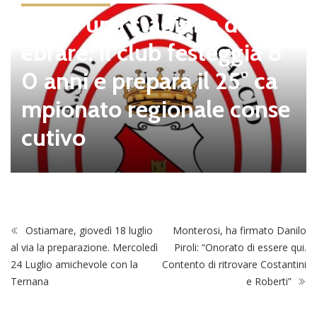
Tolfa, una stagione da cel
ebrare: il club festeggia 8
0 anni e prepara il 25° ca
mpionato regionale conse
cutivo
Ostiamare, giovedì 18 luglio
Monterosi, ha firmato Danilo
al via la preparazione. Mercoledì
Piroli: “Onorato di essere qui.
24 Luglio amichevole con la
Contento di ritrovare Costantini
Ternana
e Roberti”