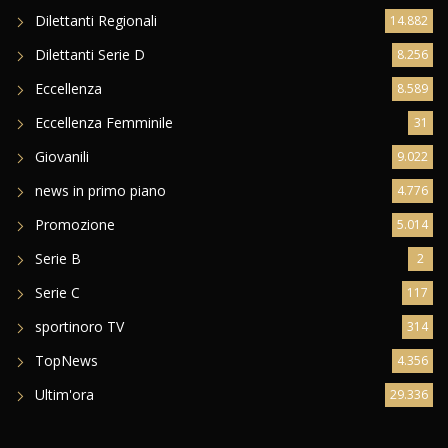
Dilettanti Regionali
14.882
Dilettanti Serie D
8.256
Eccellenza
8.589
Eccellenza Femminile
31
Giovanili
9.022
news in primo piano
4.776
Promozione
5.014
Serie B
2
Serie C
117
sportinoro TV
314
TopNews
4.356
Ultim'ora
29.336