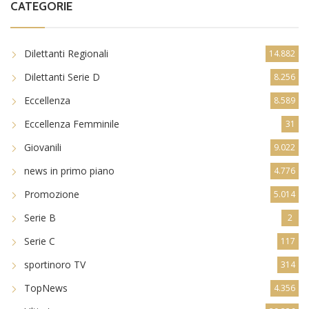
CATEGORIE
Dilettanti Regionali
14.882
Dilettanti Serie D
8.256
Eccellenza
8.589
Eccellenza Femminile
31
Giovanili
9.022
news in primo piano
4.776
Promozione
5.014
Serie B
2
Serie C
117
sportinoro TV
314
TopNews
4.356