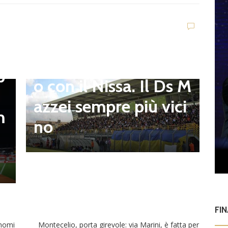
Campagnano), merca
to senza sosta: Busat
to e Sosa nel mirino,
D
,
S
Balla accende il duell
p
i
o con il Nissa. Il Ds M
t
azzei sempre più vici
m
n
no
l
FI
 nomi
Montecelio, porta girevole: via Marini, è fatta per