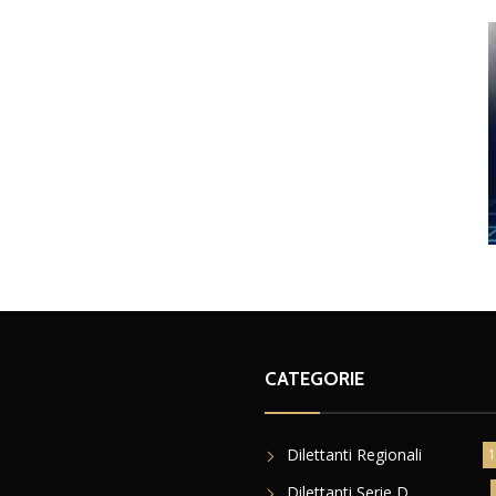
CATEGORIE
Dilettanti Regionali
1
Dilettanti Serie D