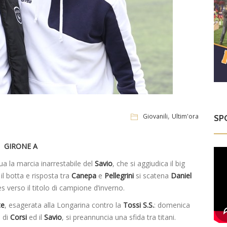
,
Giovanili
Ultim'ora
SP
GIRONE A
 la marcia inarrestabile del
Savio
, che si aggiudica il big
il botta e risposta tra
Canepa
e
Pellegrini
si scatena
Daniel
ues verso il titolo di campione d’inverno.
te
, esagerata alla Longarina contro la
Tossi S.S.
: domenica
u di
Corsi
ed il
Savio
, si preannuncia una sfida tra titani.