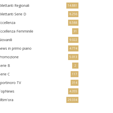
Dilettanti Regionali
14.881
Dilettanti Serie D
8.256
Eccellenza
8.588
Eccellenza Femminile
31
Giovanili
9.022
news in primo piano
4.774
Promozione
5.013
Serie B
2
Serie C
117
sportinoro TV
314
TopNews
4.355
Ultim'ora
29.334