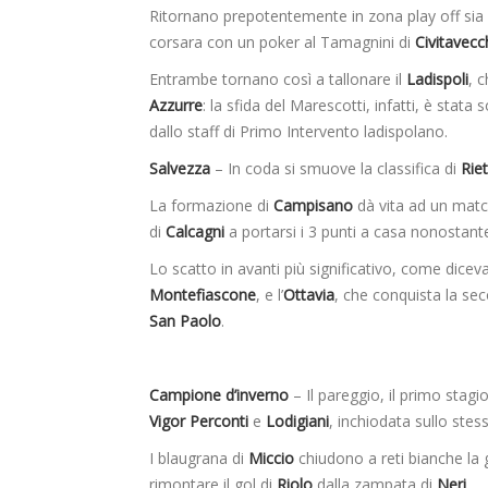
Ritornano prepotentemente in zona play off sia 
corsara con un poker al Tamagnini di
Civitavecc
Entrambe tornano così a tallonare il
Ladispoli
, 
Azzurre
: la sfida del Marescotti, infatti, è stat
dallo staff di Primo Intervento ladispolano.
Salvezza
– In coda si smuove la classifica di
Riet
La formazione di
Campisano
dà vita ad un match
di
Calcagni
a portarsi i 3 punti a casa nonostante 
Lo scatto in avanti più significativo, come dicev
Montefiascone
, e l’
Ottavia
, che conquista la sec
San Paolo
.
Campione d’inverno
– Il pareggio, il primo stag
Vigor Perconti
e
Lodigiani
, inchiodata sullo stes
I blaugrana di
Miccio
chiudono a reti bianche la 
rimontare il gol di
Riolo
dalla zampata di
Neri
.