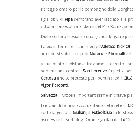
Pareggio amaro per la compagine della Borghesi
I gialloblu di
Ripa
sembrano aver lasciato alle pro
vittoria consecutiva ai danni del Pro Roma, sconf
Dietro di loro troviamo una grande bagarre per i
La più in forma è sicuramente l’
Atletico Kick Off
arrendersi sotto i colpi di
Notaro
e
Piromalli
è il
Ad un punto di distanza troviamo il terzetto c
pomeridiana contro il
San Lorenzo
(tripletta per
Certosa
(molte proteste per i pontini), ed il
Citt
Vigor Perconti.
Salvezza
– Vittorie importantissime in chiave pl
I ciociari di Boni si accontentano della rete di
Cio
sotto la guida di
Giuliani
; il
FutbolClub
fa lo stess
risollevare le sorti degli Oranje guidati da
Tocci
.