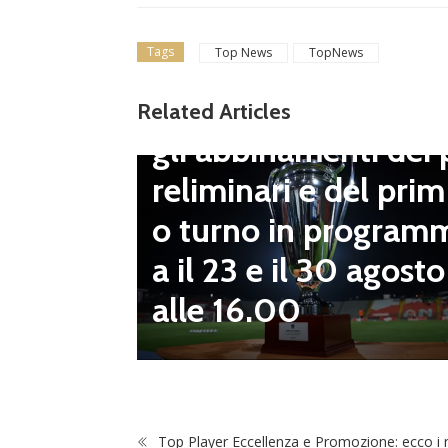
Tags
Top News
TopNews
Dilettanti Serie D
Coppa Italia Serie D
Related Articles
gli abbinamenti dei 
LND Gi
reliminari e del prim
“Il fut
o turno in program
diletta
a il 23 e il 30 agosto
 da serv
alle 16.00
 vivai”
Top Player Eccellenza e Promozione: ecco i