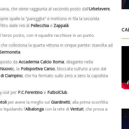
ana, che viene raggiunta al secondo posto dall’
Urbetevere.
prie spalle la “pareggite” e mettono in fila la seconda
itto dalle reti di
Pellecchia
e
Zappalà
.
CA
l terzo posto, con 4 squadre racchiuse in un punto.
, che colleziona la quarta vittoria in cinque partite: stavolta ad
Sermoneta
.
omposto da
Accademia Calcio Roma
, dilagante nella
Nuovo
), la
Polisportiva Carso
, bloccata sull’uno a uno dal
à di Ciampino
, che ha fermato sullo zero a zero la capolista
ay-out per
P.C.Ferentino
e
FutbolClub
.
toli
per avere la meglio sul
Giardinetti
, alla prima sconfitta
o liquidando l’
Albalonga
con la rete di
Venturi
, che prova a
Dilettanti Serie D
Viterbese (Certosa V.