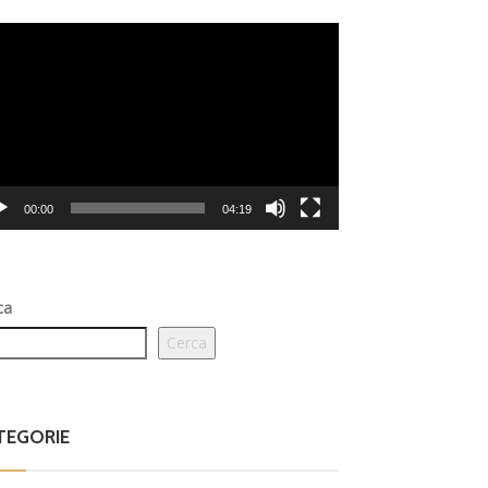
eo
er
00:00
04:19
ca
Cerca
TEGORIE