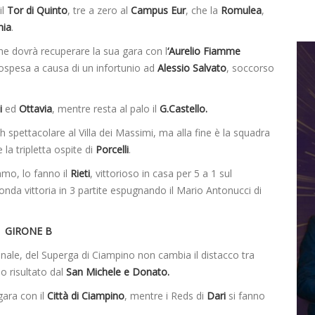
il
Tor di Quinto
, tre a zero al
Campus Eur
, che la
Romulea
,
hia
.
che dovrà recuperare la sua gara con l
‘Aurelio Fiamme
a sospesa a causa di un infortunio ad
Alessio Salvato
, soccorso
i
ed
Ottavia
, mentre resta al palo il
G.Castello.
 spettacolare al Villa dei Massimi, ma alla fine è la squadra
la tripletta ospite di
Porcelli
.
amo, lo fanno il
Rieti
, vittorioso in casa per 5 a 1 sul
onda vittoria in 3 partite espugnando il Mario Antonucci di
GIRONE B
ionale, del Superga di Ciampino non cambia il distacco tra
so risultato dal
San Michele e Donato.
gara con il
Città di Ciampino
, mentre i Reds di
Dari
si fanno