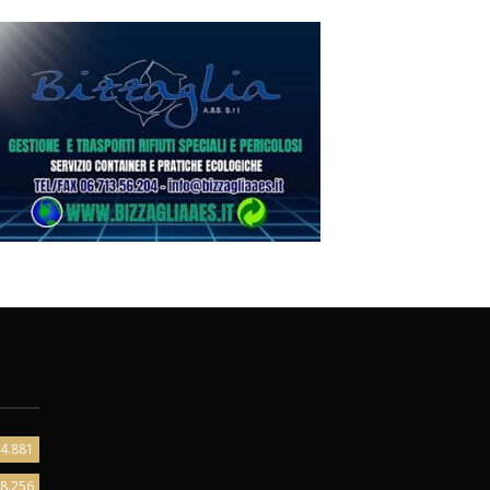
4.881
8.256