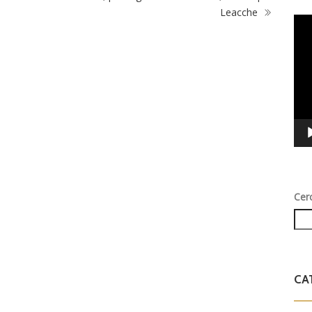
Leacche
Vid
Play
Cer
CA