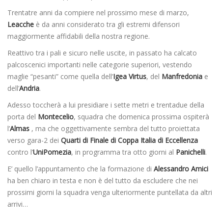
Trentatre anni da compiere nel prossimo mese di marzo,
Leacche
è da anni considerato tra gli estremi difensori
maggiormente affidabili della nostra regione.
Reattivo tra i pali e sicuro nelle uscite, in passato ha calcato
palcoscenici importanti nelle categorie superiori, vestendo
maglie “pesanti” come quella dell’
Igea Virtus
, del
Manfredonia
e
dell’
Andria
.
Adesso toccherà a lui presidiare i sette metri e trentadue della
porta del
Montecelio
, squadra che domenica prossima ospiterà
l’
Almas
, ma che oggettivamente sembra del tutto proiettata
verso gara-2 dei
Quarti di Finale di Coppa Italia di Eccellenza
contro l’
UniPomezia
, in programma tra otto giorni al
Panichelli
.
E’ quello l’appuntamento che la formazione di
Alessandro Amici
ha ben chiaro in testa e non è del tutto da escludere che nei
prossimi giorni la squadra venga ulteriormente puntellata da altri
arrivi…