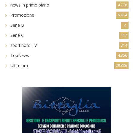
news in primo piano
4.776
Promozione
5.014
Serie B
2
Serie C
117
sportinoro TV
314
TopNews
4.356
Ultim'ora
29.336