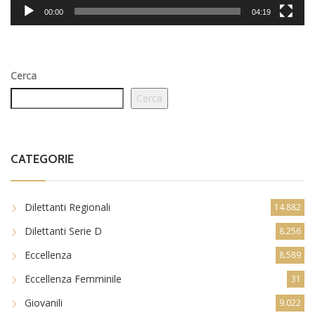
00:00
04:19
Cerca
Cerca
CATEGORIE
Dilettanti Regionali
14.882
Dilettanti Serie D
8.256
Eccellenza
8.589
Eccellenza Femminile
31
Giovanili
9.022