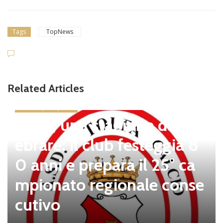
Tags
TopNews
Related Articles
news in primo piano
Tolfa, una stagione da cel
ebrare: il club festeggia 8
0 anni e prepara il 25° ca
mpionato regionale conse
cutivo