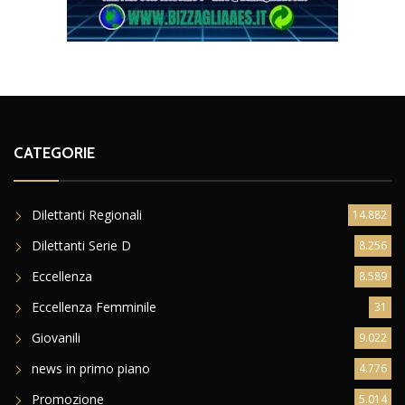
CATEGORIE
Dilettanti Regionali
14.882
Dilettanti Serie D
8.256
Eccellenza
8.589
Eccellenza Femminile
31
Giovanili
9.022
news in primo piano
4.776
Promozione
5.014