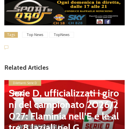
Tags
Top News
TopNews
Related Articles
Dilettanti Serie D
Serie D, ufficializzati i giro
ni del campionato 2026/2
027: Flaminia nell’E e le al
tre 8 laziali nel G