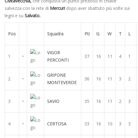
Civitavecchia,
che conquista un punto prezioso in chiave
salvezza con la rete di
Mercuri
dopo aver sbattuto più volte sui
legni e su
Salvato.
Pos
Squadra
Pti
G.
W
T
L
VIGOR
1
•
37
16
11
4
1
PERCONTI
GRIFONE
2
•
36
16
11
3
2
MONTEVERDE
3
•
SAVIO
35
16
11
2
3
4
•
CERTOSA
33
16
10
3
3