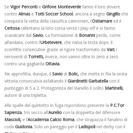
Se
Vigor Perconti
e
Grifone Monteverde
fanno il loro dovere
contro
Almas
e
Totti Soccer School
, ancora a segno
Gingillo
che
conquista la vetta della classifica cannonieri, l’
Ostiamare
ed il
Certosa
rallentano la loro corsa verso i play-off e si fanno
scavalcare dal
Savio.
La formazione di
Bonanni
perde, come
all’andata, contro l’
Urbetevere
, che rialza la testa dopo 3
sconfitte consecutive grazie al rigore trasformato da
Vari;
i
neroverdi di
Torretti,
invece, non vanno oltre lo zero a zero
contro una gagliarda
Ottavia.
Ne approfitta, dunque, il
Savio
di
Bolic,
che mette in fila la sesta
vittoria consecutiva asfaltando il
Giardinetti Garbatella
con il
punteggio di 5 a 2. Protagonista del Vianello il solito
Martinelli,
autore di una tripletta.
Alle spalle del quintetto in fuga rispondono presente la
P.C.Tor
Sapienza
, tris secco all’
Aurelio
con la doppietta del difensore
Mascioli,
e l’
Accademia Calcio Roma
, che strapazza il fanalino di
coda
Guidonia.
Solo un pareggio per il
Ladispoli
nel derby con il