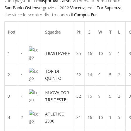
zona play-out la
Polisportiva Carso
, vittoriosa a Roma contro il
San Paolo Ostiense
grazie al 2002
Vincenzi,
ed il
Tor Sapienza
,
che vince lo scontro diretto contro il
Campus Eur.
Pos
Squadra
Pti
G.
W
T
L
G
1
•
TRASTEVERE
35
16
10
5
1
3
TOR DI
2
•
32
16
9
5
2
2
QUINTO
NUOVA TOR
3
•
32
16
9
5
2
3
TRE TESTE
ATLETICO
4
?
31
16
10
1
5
3
2000