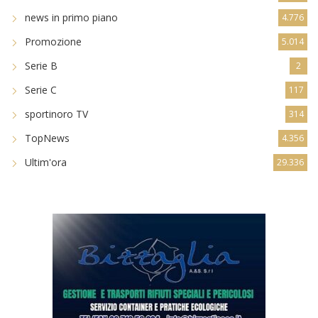
news in primo piano
4.776
Promozione
5.014
Serie B
2
Serie C
117
sportinoro TV
314
TopNews
4.356
Ultim'ora
29.336