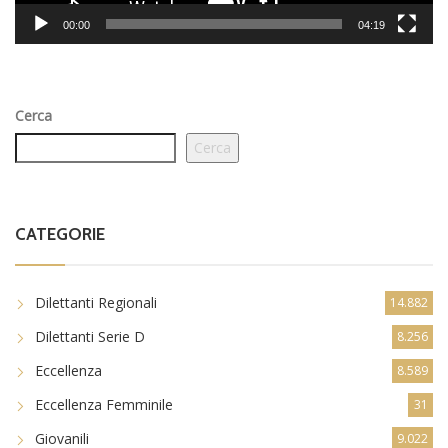
00:00
04:19
Cerca
Cerca
CATEGORIE
Dilettanti Regionali
14.882
Dilettanti Serie D
8.256
Eccellenza
8.589
Eccellenza Femminile
31
Giovanili
9.022