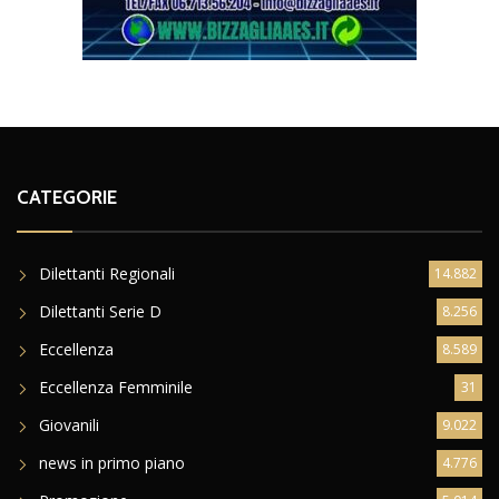
CATEGORIE
Dilettanti Regionali
14.882
Dilettanti Serie D
8.256
Eccellenza
8.589
Eccellenza Femminile
31
Giovanili
9.022
news in primo piano
4.776