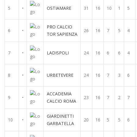
5
•
OSTIAMARE
31
16
10
1
5
PRO CALCIO
6
•
26
16
7
5
4
TOR SAPIENZA
7
•
LADISPOLI
24
16
6
6
4
8
•
URBETEVERE
24
16
7
3
6
ACCADEMIA
9
•
23
16
7
2
7
CALCIO ROMA
GIARDINETTI
10
•
20
16
5
5
6
GARBATELLA