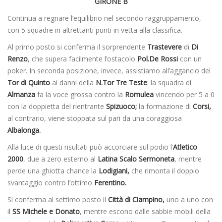
GIRONE B
Continua a regnare l’equilibrio nel secondo raggruppamento,
con 5 squadre in altrettanti punti in vetta alla classifica.
Al primo posto si conferma il sorprendente
Trastevere
di
Di
Renzo
, che supera facilmente l’ostacolo
Pol.De Rossi
con un
poker. In seconda posizione, invece, assistiamo all’aggancio del
Tor di Quinto
ai danni della
N.Tor Tre Teste
: la squadra di
Almanza
fa la voce grossa contro la
Romulea
vincendo per 5 a 0
con la doppietta del rientrante
Spizuoco;
la formazione di
Corsi,
al contrario, viene stoppata sul pari da una coraggiosa
Albalonga.
Alla luce di questi risultati può accorciare sul podio l’
Atletico
2000
, due a zero esterno al
Latina Scalo Sermoneta
, mentre
perde una ghiotta chance la
Lodigiani,
che rimonta il doppio
svantaggio contro l’ottimo
Ferentino.
Si conferma al settimo posto il
Città di Ciampino,
uno a uno con
il
SS Michele e Donato
, mentre escono dalle sabbie mobili della