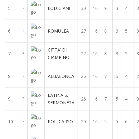
5
?
LODIGIANI
30
16
9
3
4
3
6
•
ROMULEA
27
16
8
3
5
3
CITTA’ DI
7
?
27
16
8
3
5
3
CIAMPINO
8
?
ALBALONGA
26
16
7
5
4
2
LATINA S.
9
?
26
16
7
5
4
3
SERMONETA
10
•
POL. CARSO
20
16
5
5
6
2