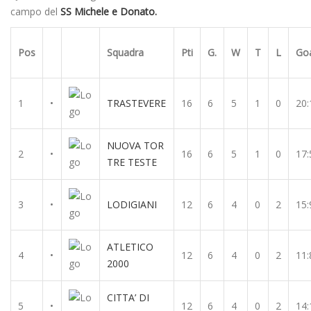
campo del
SS Michele e Donato.
Pos
Squadra
Pti
G.
W
T
L
Go
1
•
TRASTEVERE
16
6
5
1
0
20:
NUOVA TOR
2
•
16
6
5
1
0
17:
TRE TESTE
3
•
LODIGIANI
12
6
4
0
2
15:
ATLETICO
4
•
12
6
4
0
2
11:
2000
CITTA’ DI
5
•
12
6
4
0
2
14: