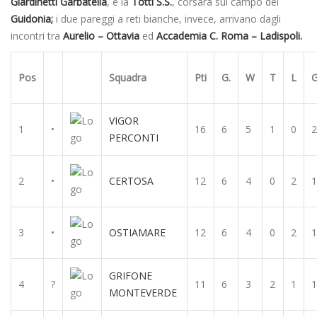
Giardinetti Garbatella
, e la
Totti S.S.
, corsara sul campo del
Guidonia;
i due pareggi a reti bianche, invece, arrivano dagli
incontri tra
Aurelio – Ottavia
ed
Accademia C. Roma – Ladispoli.
Pos
Squadra
Pti
G.
W
T
L
G
VIGOR
1
•
16
6
5
1
0
2
PERCONTI
2
•
CERTOSA
12
6
4
0
2
1
3
•
OSTIAMARE
12
6
4
0
2
1
GRIFONE
4
?
11
6
3
2
1
1
MONTEVERDE