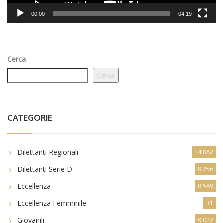
00:00
04:19
Cerca
Cerca
CATEGORIE
Dilettanti Regionali
14.882
Dilettanti Serie D
8.256
Eccellenza
8.589
Eccellenza Femminile
31
Giovanili
9.022