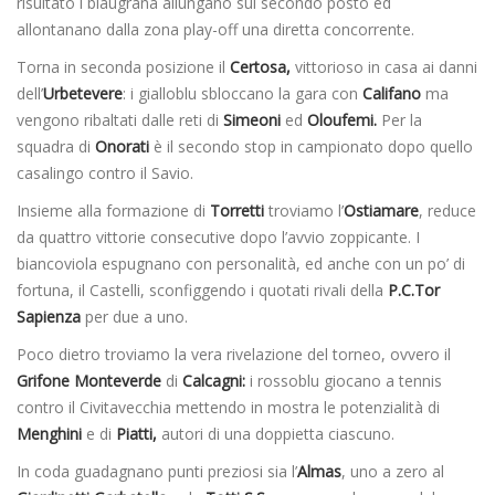
risultato i blaugrana allungano sul secondo posto ed
allontanano dalla zona play-off una diretta concorrente.
Torna in seconda posizione il
Certosa,
vittorioso in casa ai danni
dell’
Urbetevere
: i gialloblu sbloccano la gara con
Califano
ma
vengono ribaltati dalle reti di
Simeoni
ed
Oloufemi.
Per la
squadra di
Onorati
è il secondo stop in campionato dopo quello
casalingo contro il Savio.
Insieme alla formazione di
Torretti
troviamo l’
Ostiamare
, reduce
da quattro vittorie consecutive dopo l’avvio zoppicante. I
biancoviola espugnano con personalità, ed anche con un po’ di
fortuna, il Castelli, sconfiggendo i quotati rivali della
P.C.Tor
Sapienza
per due a uno.
Poco dietro troviamo la vera rivelazione del torneo, ovvero il
Grifone Monteverde
di
Calcagni:
i rossoblu giocano a tennis
contro il Civitavecchia mettendo in mostra le potenzialità di
Menghini
e di
Piatti,
autori di una doppietta ciascuno.
In coda guadagnano punti preziosi sia l’
Almas
, uno a zero al