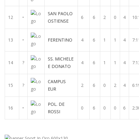
SAN PAOLO
12
•
6
6
2
0
4
10:
OSTIENSE
13
•
FERENTINO
4
6
1
1
4
7:1
SS. MICHELE
14
?
4
6
1
1
4
7:1
E DONATO
CAMPUS
15
?
2
6
0
2
4
6:1
EUR
POL. DE
16
•
0
6
0
0
6
2:3
ROSSI