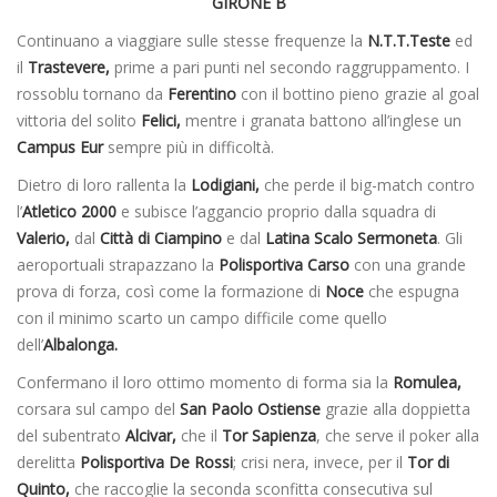
GIRONE B
Continuano a viaggiare sulle stesse frequenze la
N.T.T.Teste
ed
il
Trastevere,
prime a pari punti nel secondo raggruppamento. I
rossoblu tornano da
Ferentino
con il bottino pieno grazie al goal
vittoria del solito
Felici,
mentre i granata battono all’inglese un
Campus Eur
sempre più in difficoltà.
Dietro di loro rallenta la
Lodigiani,
che perde il big-match contro
l’
Atletico 2000
e subisce l’aggancio proprio dalla squadra di
Valerio,
dal
Città di Ciampino
e dal
Latina Scalo Sermoneta
. Gli
aeroportuali strapazzano la
Polisportiva Carso
con una grande
prova di forza, così come la formazione di
Noce
che espugna
con il minimo scarto un campo difficile come quello
dell’
Albalonga.
Confermano il loro ottimo momento di forma sia la
Romulea,
corsara sul campo del
San Paolo Ostiense
grazie alla doppietta
del subentrato
Alcivar,
che il
Tor Sapienza
, che serve il poker alla
derelitta
Polisportiva De Rossi
; crisi nera, invece, per il
Tor di
Quinto,
che raccoglie la seconda sconfitta consecutiva sul