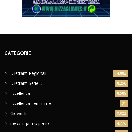
CATEGORIE
Dilettanti Regionali
14.882
Dilettanti Serie D
8.256
Eccellenza
8.589
Eccellenza Femminile
31
Giovanili
9.022
news in primo piano
4.776