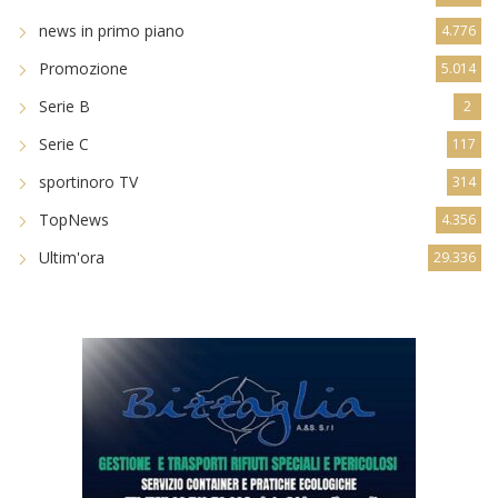
news in primo piano
4.776
Promozione
5.014
Serie B
2
Serie C
117
sportinoro TV
314
TopNews
4.356
Ultim'ora
29.336