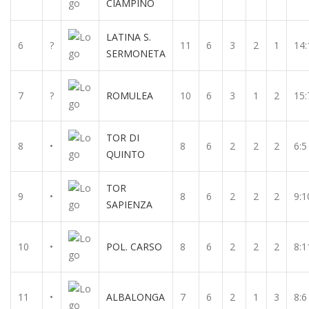
CIAMPINO
LATINA S.
6
?
11
6
3
2
1
14:
SERMONETA
7
?
ROMULEA
10
6
3
1
2
15:
TOR DI
8
•
8
6
2
2
2
6:5
QUINTO
TOR
9
•
8
6
2
2
2
9:1
SAPIENZA
10
•
POL. CARSO
8
6
2
2
2
8:1
11
•
ALBALONGA
7
6
2
1
3
8:6