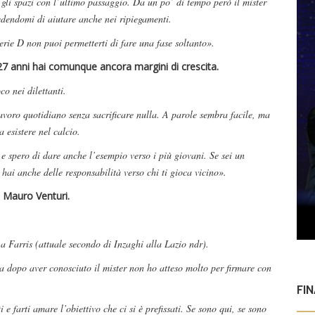
e gli spazi con l’ultimo passaggio. Da un po’ di tempo però il mister
iedendomi di aiutare anche nei ripiegamenti.
rie D non puoi permetterti di fare una fase soltanto».
 27 anni hai comunque ancora margini di crescita.
co nei dilettanti.
avoro quotidiano senza sacrificare nulla. A parole sembra facile, ma
 esistere nel calcio.
, e spero di dare anche l’esempio verso i più giovani. Se sei un
hai anche delle responsabilità verso chi ti gioca vicino».
a Mauro Venturi.
 a Farris (attuale secondo di Inzaghi alla Lazio ndr).
a dopo aver conosciuto il mister non ho atteso molto per firmare con
FI
 e farti amare l’obiettivo che ci si è prefissati. Se sono qui, se sono