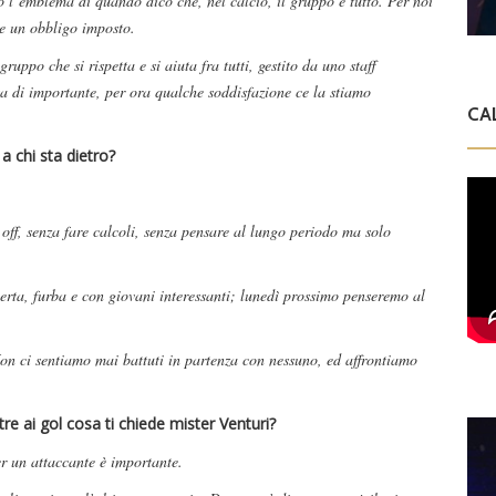
o l’emblema di quando dico che, nel calcio, il gruppo è tutto. Per noi
he un obbligo imposto.
uppo che si rispetta e si aiuta fra tutti, gestito da uno staff
a di importante, per ora qualche soddisfazione ce la stiamo
CA
a chi sta dietro?
off, senza fare calcoli, senza pensare al lungo periodo ma solo
rta, furba e con giovani interessanti; lunedì prossimo penseremo al
Non ci sentiamo mai battuti in partenza con nessuno, ed affrontiamo
e ai gol cosa ti chiede mister Venturi?
r un attaccante è importante.