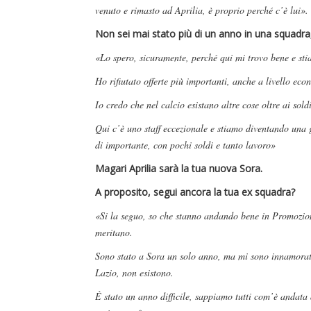
venuto e rimasto ad Aprilia, è proprio perché c’è lui».
Non sei mai stato più di un anno in una squadra, 
«Lo spero, sicuramente, perché qui mi trovo bene e st
Ho rifiutato offerte più importanti, anche a livello eco
Io credo che nel calcio esistano altre cose oltre ai sold
Qui c’è uno staff eccezionale e stiamo diventando una
di importante, con pochi soldi e tanto lavoro»
Magari Aprilia sarà la tua nuova Sora.
A proposito, segui ancora la tua ex squadra?
«Si la seguo, so che stanno andando bene in Promozion
meritano.
Sono stato a Sora un solo anno, ma mi sono innamorato d
Lazio, non esistono.
È stato un anno difficile, sappiamo tutti com’è andata a