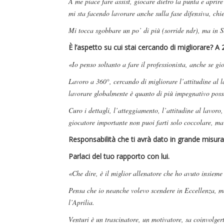
A me piace fare assist, giocare dietro la punta e aprir
mi sta facendo lavorare anche sulla fase difensiva, ch
Mi tocca sgobbare un po’ di più (sorride ndr), ma in Se
È l’aspetto su cui stai cercando di migliorare? A
«Io penso soltanto a fare il professionista, anche se gio
Lavoro a 360°, cercando di migliorare l’attitudine al l
lavorare globalmente è quanto di più impegnativo possa
Curo i dettagli, l’atteggiamento, l’attitudine al lavoro
giocatore importante non puoi farti solo coccolare, ma 
Responsabilità che ti avrà dato in grande misur
Parlaci del tuo rapporto con lui.
«Che dire, è il miglior allenatore che ho avuto insieme
Pensa che io neanche volevo scendere in Eccellenza, m
l’Aprilia.
Venturi è un trascinatore, un motivatore, sa coinvolgerti