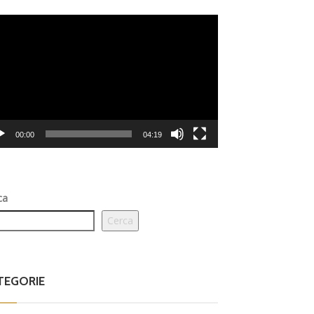
eo
er
00:00
04:19
ca
Cerca
TEGORIE