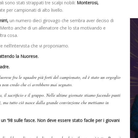
li sono stati strappati tre scalpi nobili:
Monterosi,
e per campionati di alto livello.
irri,
un numero dieci girovago che sembra aver deciso di
. Merito anche di un allenatore che lo sta motivando e
ltra cosa.
e nell’intervista che vi proponiamo.
battendo la Nuorese.
uadre.
uorese fra le squadre più forti del campionato, ed è stato un orgoglio
a non credo che ci avrebbero mai segnato.
ca, il sacrificio e il gruppo. Nelle ultime giornate stiamo facendo punti
i, ma tutto ciò nasce dalla grande convinzione che mettiamo in
d un ’98 sulle fasce. Non deve essere stato facile per i giovani