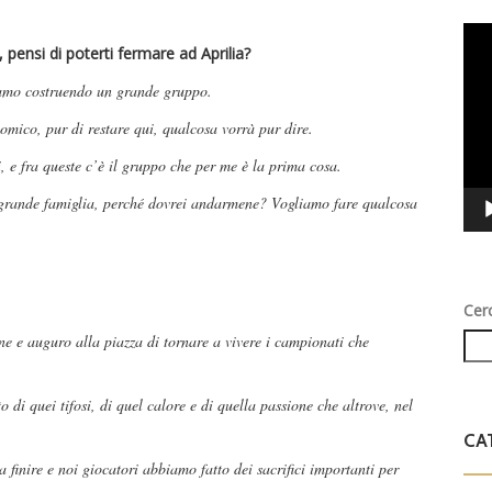
Vid
pensi di poterti fermare ad Aprilia?
Play
iamo costruendo un grande gruppo.
nomico, pur di restare qui, qualcosa vorrà pur dire.
i, e fra queste c’è il gruppo che per me è la prima cosa.
 grande famiglia, perché dovrei andarmene? Vogliamo fare qualcosa
Cer
e e auguro alla piazza di tornare a vivere i campionati che
i quei tifosi, di quel calore e di quella passione che altrove, nel
CA
 finire e noi giocatori abbiamo fatto dei sacrifici importanti per