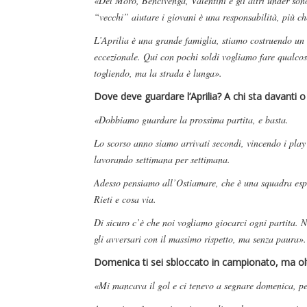
«Del Moro, Bencivenga, Valentini e gli altri under son
“vecchi” aiutare i giovani è una responsabilità, più c
L’Aprilia è una grande famiglia, stiamo costruendo un gr
eccezionale. Qui con pochi soldi vogliamo fare qualcos
togliendo, ma la strada è lunga».
Dove deve guardare l’Aprilia? A chi sta davanti o 
«Dobbiamo guardare la prossima partita, e basta.
Lo scorso anno siamo arrivati secondi, vincendo i play 
lavorando settimana per settimana.
Adesso pensiamo all’Ostiamare, che è una squadra espe
Rieti e cosa via.
Di sicuro c’è che noi vogliamo giocarci ogni partita. 
gli avversari con il massimo rispetto, ma senza paura».
Domenica ti sei sbloccato in campionato, ma oltr
«Mi mancava il gol e ci tenevo a segnare domenica, pe