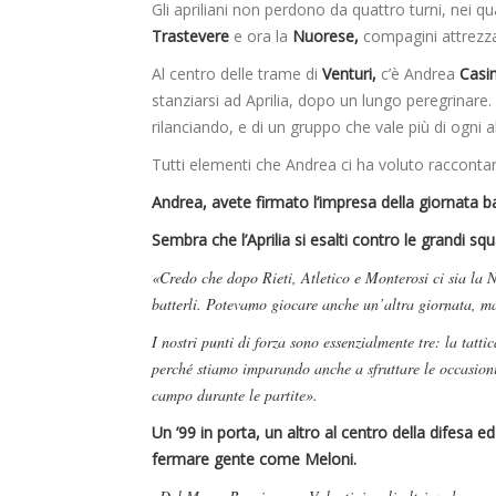
Gli apriliani non perdono da quattro turni, nei qua
Trastevere
e ora la
Nuorese,
compagini attrezzat
Al centro delle trame di
Venturi,
c’è Andrea
Casim
stanziarsi ad Aprilia, dopo un lungo peregrinare
rilanciando, e di un gruppo che vale più di ogni a
Tutti elementi che Andrea ci ha voluto raccontar
Andrea, avete firmato l’impresa della giornata 
Sembra che l’Aprilia si esalti contro le grandi sq
«Credo che dopo Rieti, Atletico e Monterosi ci sia la N
batterli. Potevamo giocare anche un’altra giornata, m
I nostri punti di forza sono essenzialmente tre: la tatti
perché stiamo imparando anche a sfruttare le occasion
campo durante le partite».
Un ’99 in porta, un altro al centro della difesa e
fermare gente come Meloni.