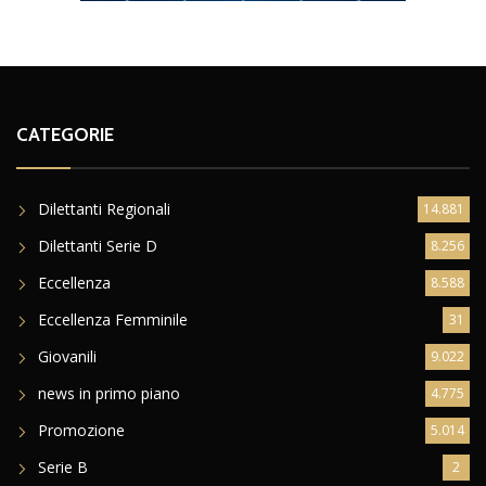
CATEGORIE
Dilettanti Regionali
14.881
Dilettanti Serie D
8.256
Eccellenza
8.588
Eccellenza Femminile
31
Giovanili
9.022
news in primo piano
4.775
Promozione
5.014
Serie B
2