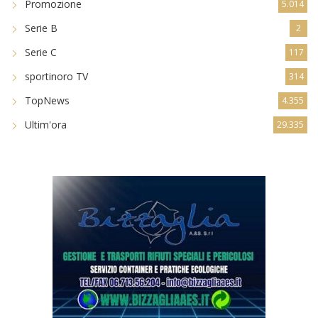
Promozione
5.014
Serie B
2
Serie C
117
sportinoro TV
314
TopNews
4.355
Ultim'ora
29.335