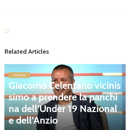
Related Articles
Ultim'ora
Giacomo Celentano vicinis
simo a prendere la panchi
na dell’Under 19 Nazional
e dell’Anzio