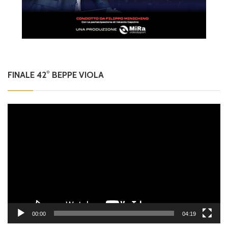
FINALE 42° BEPPE VIOLA
Video
Player
00:00
04:19