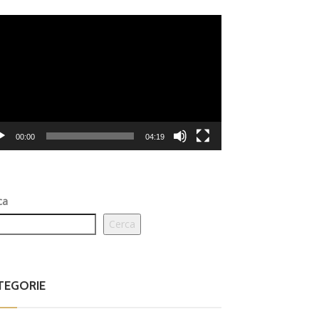
eo
er
00:00
04:19
ca
Cerca
TEGORIE