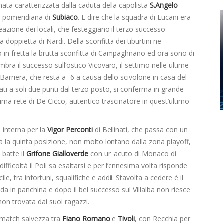
nata caratterizzata dalla caduta della capolista
S.Angelo
ta pomeridiana di
Subiaco
. E dire che la squadra di Lucani era
azione dei locali, che festeggiano il terzo successo
a doppietta di Nardi. Della sconfitta dei tiburtini ne
no in fretta la brutta sconfitta di Campaghnano ed ora sono di
imbra il successo sull’ostico Vicovaro, il settimo nelle ultime
 Barriera, che resta a -6 a causa dello scivolone in casa del
ti a soli due punti dal terzo posto, si conferma in grande
ima rete di De Cicco, autentico trascinatore in quest’ultimo
 interna per la
Vigor Perconti
di Bellinati, che passa con un
 la quinta posizione, non molto lontano dalla zona playoff,
 batte il
Grifone Gialloverde
con un acuto di Monaco di
difficoltà il Poli sa esaltarsi e per l’ennesima volta risponde
e, tra infortuni, squalifiche e addii. Stavolta a cedere è il
nda in panchina e dopo il bel successo sul Villalba non riesce
non trovata dai suoi ragazzi.
 match salvezza tra
Fiano Romano
e
Tivoli
, con Recchia per