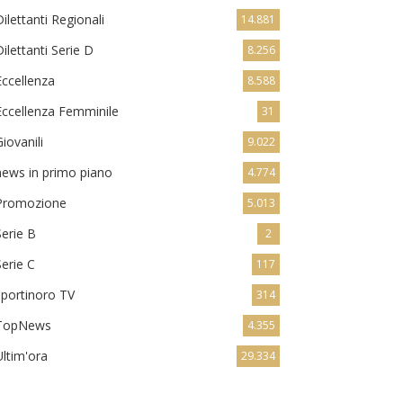
Dilettanti Regionali
14.881
Dilettanti Serie D
8.256
Eccellenza
8.588
Eccellenza Femminile
31
Giovanili
9.022
news in primo piano
4.774
Promozione
5.013
Serie B
2
Serie C
117
sportinoro TV
314
TopNews
4.355
Ultim'ora
29.334