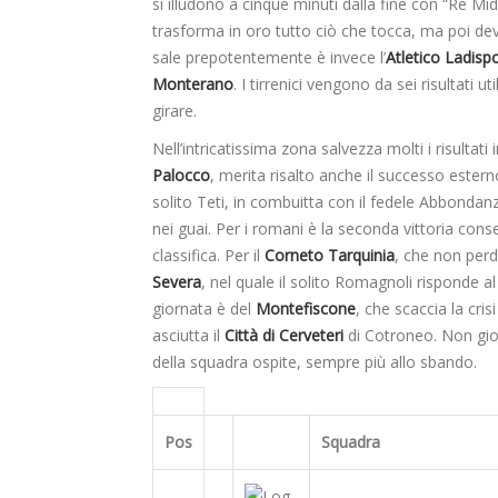
si illudono a cinque minuti dalla fine con “Re M
trasforma in oro tutto ciò che tocca, ma poi deve
sale prepotentemente è invece l’
Atletico Ladispo
Monterano
. I tirrenici vengono da sei risultati 
girare.
Nell’intricatissima zona salvezza molti i risultat
Palocco
, merita risalto anche il successo ester
solito Teti, in combuitta con il fedele Abbonda
nei guai. Per i romani è la seconda vittoria conse
classifica. Per il
Corneto Tarquinia
, che non perd
Severa
, nel quale il solito Romagnoli risponde 
giornata è del
Montefiscone
, che scaccia la cri
asciutta il
Città di Cerveteri
di Cotroneo. Non gi
della squadra ospite, sempre più allo sbando.
Pos
Squadra