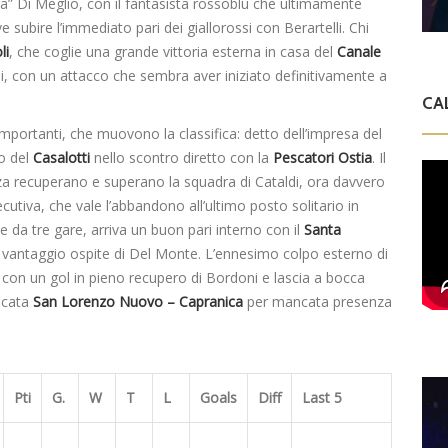
ida” Di Meglio, con il fantasista rossoblu che ultimamente
 subire l’immediato pari dei giallorossi con Berartelli. Chi
li
, che coglie una grande vittoria esterna in casa del
Canale
utili, con un attacco che sembra aver iniziato definitivamente a
CA
i importanti, che muovono la classifica: detto dell’impresa del
no del
Casalotti
nello scontro diretto con la
Pescatori Ostia
. Il
nza recuperano e superano la squadra di Cataldi, ora davvero
cutiva, che vale l’abbandono all’ultimo posto solitario in
e da tre gare, arriva un buon pari interno con il
Santa
al vantaggio ospite di Del Monte. L’ennesimo colpo esterno di
si con un gol in pieno recupero di Bordoni e lascia a bocca
ocata
San Lorenzo Nuovo –
Capranica
per mancata presenza
Pti
G.
W
T
L
Goals
Diff
Last 5