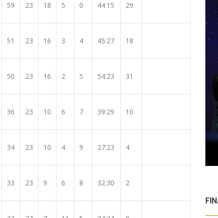
59
23
18
5
0
44:15
29
51
23
16
3
4
45:27
18
50
23
16
2
5
54:23
31
36
23
10
6
7
39:29
10
34
23
10
4
9
27:23
4
33
23
9
6
8
32:30
2
FI