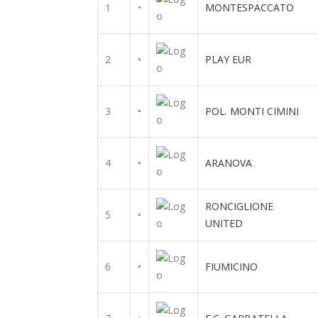
1
•
MONTESPACCATO
2
•
PLAY EUR
3
•
POL. MONTI CIMINI
4
•
ARANOVA
RONCIGLIONE
5
•
UNITED
6
•
FIUMICINO