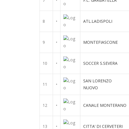
7
•
F.C. GARBATELLA
8
•
ATL.LADISPOLI
9
•
MONTEFIASCONE
10
•
SOCCER S.SEVERA
SAN LORENZO
11
•
NUOVO
12
•
CANALE MONTERANO
13
•
CITTA’ DI CERVETERI