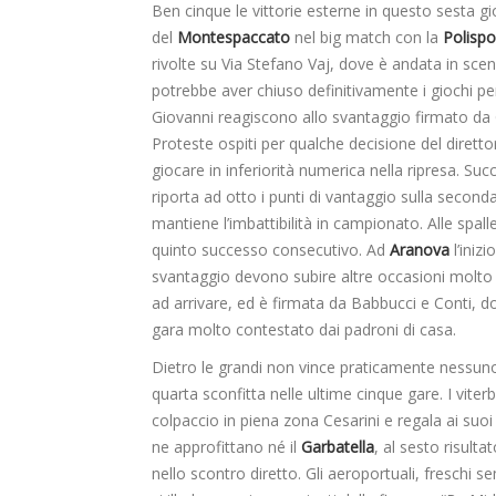
Ben cinque le vittorie esterne in questo sesta gio
del
Montespaccato
nel big match con la
Polispo
rivolte su Via Stefano Vaj, dove è andata in sc
potrebbe aver chiuso definitivamente i giochi per 
Giovanni reagiscono allo svantaggio firmato da Gi
Proteste ospiti per qualche decisione del direttor
giocare in inferiorità numerica nella ripresa. S
riporta ad otto i punti di vantaggio sulla seconda,
mantiene l’imbattibilità in campionato. Alle spal
quinto successo consecutivo. Ad
Aranova
l’inizi
svantaggio devono subire altre occasioni molto 
ad arrivare, ed è firmata da Babbucci e Conti, dopp
gara molto contestato dai padroni di casa.
Dietro le grandi non vince praticamente nessuno,
quarta sconfitta nelle ultime cinque gare. I viter
colpaccio in piena zona Cesarini e regala ai suoi
ne approfittano né il
Garbatella
, al sesto risultato
nello scontro diretto. Gli aeroportuali, freschi se