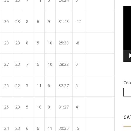
32
23
7
11
5
24:24
0
Vid
Play
30
23
8
6
9
31:43
-12
29
23
8
5
10
25:33
-8
27
23
7
6
10
28:28
0
Cer
26
22
5
11
6
32:27
5
25
23
5
10
8
31:27
4
CA
24
23
6
6
11
30:35
-5