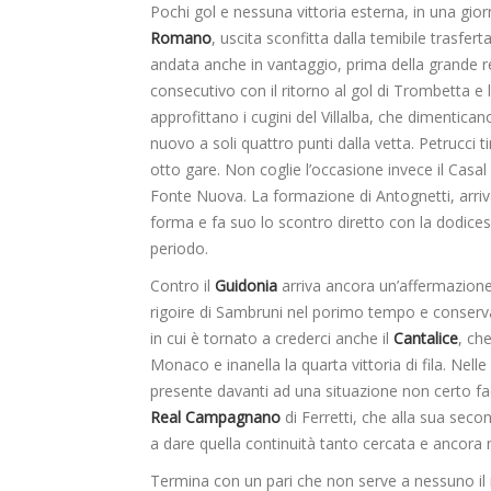
Pochi gol e nessuna vittoria esterna, in una gior
Romano
, uscita sconfitta dalla temibile trasfer
andata anche in vantaggio, prima della grande re
consecutivo con il ritorno al gol di Trombetta e l
approfittano i cugini del Villalba, che dimentica
nuovo a soli quattro punti dalla vetta. Petrucci t
otto gare. Non coglie l’occasione invece il Casal
Fonte Nuova. La formazione di Antognetti, arriva
forma e fa suo lo scontro diretto con la dodices
periodo.
Contro il
Guidonia
arriva ancora un’affermazione
rigoire di Sambruni nel porimo tempo e conserva
in cui è tornato a crederci anche il
Cantalice
, che
Monaco e inanella la quarta vittoria di fila. Nelle 
presente davanti ad una situazione non certo facil
Real Campagnano
di Ferretti, che alla sua seco
a dare quella continuità tanto cercata e ancora 
Termina con un pari che non serve a nessuno il