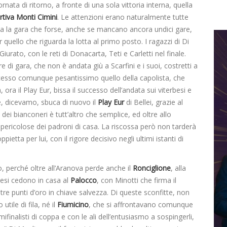
rnata di ritorno, a fronte di una sola vittoria interna, quella
rtiva Monti
Cimini
. Le attenzioni erano naturalmente tutte
ena la gara che forse, anche se mancano ancora undici gare,
quello che riguarda la lotta al primo posto. I ragazzi di Di
urato, con le reti di Donacarta, Teti e Carletti nel finale.
e di gara, che non è andata giù a Scarfini e i suoi, costretti a
uccesso comunque pesantissimo quello della capolista, che
 ora il Play Eur, bissa il successo dell’andata sui viterbesi e
le, dicevamo, sbuca di nuovo il
Play Eur
di Bellei, grazie al
o dei bianconeri è tutt’altro che semplice, ed oltre allo
pericolose dei padroni di casa. La riscossa però non tarderà
ietta per lui, con il rigore decisivo negli ultimi istanti di
 perché oltre all’Aranova perde anche il
Ronciglione
, alla
besi cedono in casa al
Palocco
, con Minotti che firma il
 tre punti d’oro in chiave salvezza. Di queste sconfitte, non
 utile di fila, né il
Fiumicino
, che si affrontavano comunque
mifinalisti di coppa e con le ali dell’entusiasmo a sospingerli,