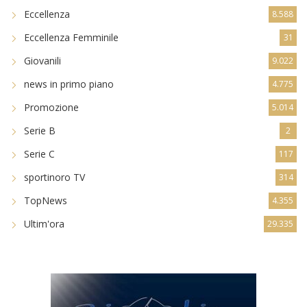
Eccellenza
8.588
Eccellenza Femminile
31
Giovanili
9.022
news in primo piano
4.775
Promozione
5.014
Serie B
2
Serie C
117
sportinoro TV
314
TopNews
4.355
Ultim'ora
29.335