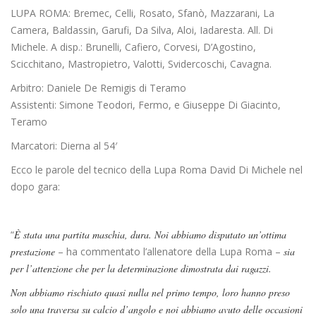
LUPA ROMA: Bremec, Celli, Rosato, Sfanò, Mazzarani, La
Camera, Baldassin, Garufi, Da Silva, Aloi, Iadaresta. All. Di
Michele. A disp.: Brunelli, Cafiero, Corvesi, D’Agostino,
Scicchitano, Mastropietro, Valotti, Svidercoschi, Cavagna.
Arbitro: Daniele De Remigis di Teramo
Assistenti: Simone Teodori, Fermo, e Giuseppe Di Giacinto,
Teramo
Marcatori: Dierna al 54′
Ecco le parole del tecnico della Lupa Roma David Di Michele nel
dopo gara:
“
È stata una partita maschia, dura. Noi abbiamo disputato un’ottima
prestazione
– ha commentato l’allenatore della Lupa Roma –
sia
per l’attenzione che per la determinazione dimostrata dai ragazzi.
Non abbiamo rischiato quasi nulla nel primo tempo, loro hanno preso
solo una traversa su calcio d’angolo e noi abbiamo avuto delle occasioni