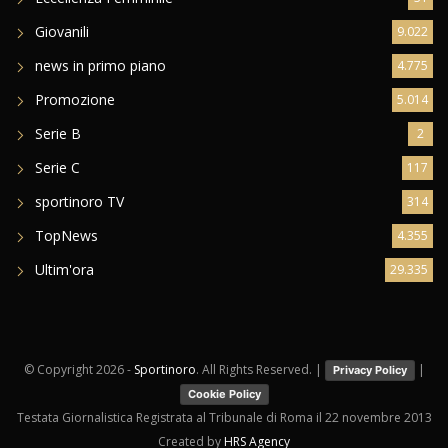
Giovanili
9.022
news in primo piano
4.775
Promozione
5.014
Serie B
2
Serie C
117
sportinoro TV
314
TopNews
4.355
Ultim'ora
29.335
© Copyright
2026 -
Sportinoro
. All Rights Reserved. |
|
Privacy Policy
Cookie Policy
Testata Giornalistica Registrata al Tribunale di Roma il 22 novembre 2013
Created by
HRS Agency