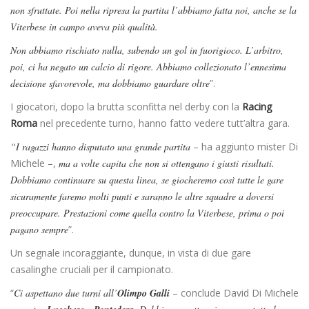
non sfruttate. Poi nella ripresa la partita l’abbiamo fatta noi, anche se la
Viterbese in campo aveva più qualità.
Non abbiamo rischiato nulla, subendo un gol in fuorigioco. L’arbitro,
poi, ci ha negato un calcio di rigore. Abbiamo collezionato l’ennesima
decisione sfavorevole, ma dobbiamo guardare oltre
”.
I giocatori, dopo la brutta sconfitta nel derby con la
Racing
Roma
nel precedente turno, hanno fatto vedere tutt’altra gara.
“I ragazzi hanno disputato una grande partita
– ha aggiunto mister Di
Michele –,
ma a volte capita che non si ottengano i giusti risultati.
Dobbiamo continuare su questa linea, se giocheremo così tutte le gare
sicuramente faremo molti punti e saranno le altre squadre a doversi
preoccupare. Prestazioni come quella contro la Viterbese, prima o poi
pagano sempre
”.
Un segnale incoraggiante, dunque, in vista di due gare
casalinghe cruciali per il campionato.
“
Ci aspettano due turni all’
Olimpo Galli
– conclude David Di Michele