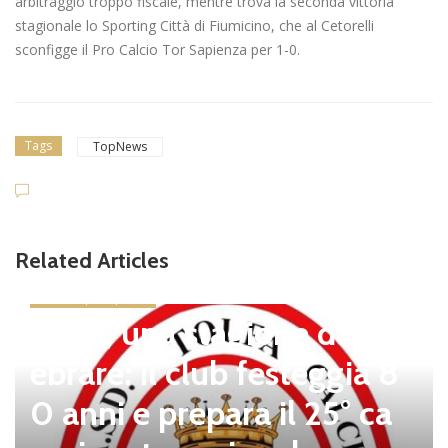
arbitraggio troppo fiscale, mentre trova la seconda vittoria
stagionale lo Sporting Città di Fiumicino, che al Cetorelli
sconfigge il Pro Calcio Tor Sapienza per 1-0.
Tags
TopNews
Related Articles
news in primo piano
Tolfa, una stagione da cel
ebrare: il club festeggia 8
0 anni e prepara il 25° ca