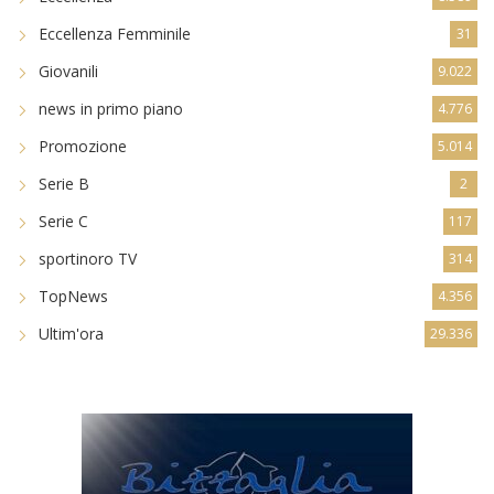
Eccellenza Femminile
31
Giovanili
9.022
news in primo piano
4.776
Promozione
5.014
Serie B
2
Serie C
117
sportinoro TV
314
TopNews
4.356
Ultim'ora
29.336