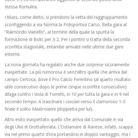
stessa Romulea.
I blues, come detto, si prendono la vetta del raggruppamento
sconfiggendo a via Norma la Polisportiva Carso. Bella gara al
“Raimondo Vianello”, al termine della quale la spunta la
formazione di Bolic per 3-2. Per i pontini si tratta della seconda
sconfitta stagionale, entambe arrivate nelle ultime due gare
esterne.
La nona giornata ha regalato anche due sorprese sicuramente
inaspettate. La più rumorosa è senz’altro quella che arriva dal
campo Certosa, dove il Pro Calcio Ferentino (al quarto risultato
utile consecutivo dopo le prime cinque sconfitte consecutive)
dilaga contro i viola di Torretti, in 10 per tutta la gara e in 9 nel
secondo tempo. A trascinare i ciociari verso il clamoroso 1-5
finale il solito Mastroianni (doppietta per lui).
Altro esito inaspettato quello che arriva dal Comunale in via
degli Ulivi di Grottaferrata. L’Ostiamare di Ranese, infatti, scappa
via nel primo quarto d’ora portandosi in doppio vantaggio, ma i