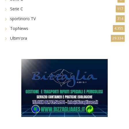
Promozione
5.013
Serie B
2
Serie C
117
sportinoro TV
314
TopNews
4.355
Ultim'ora
29.334