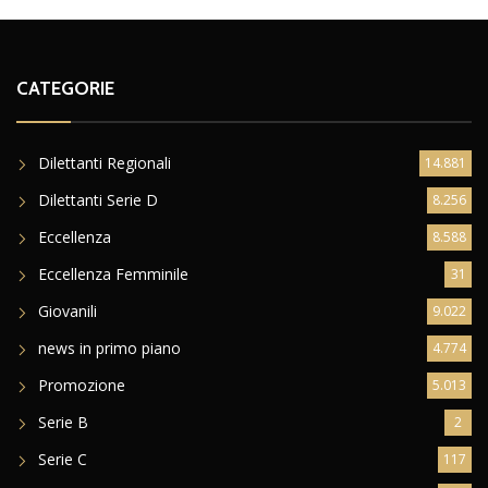
CATEGORIE
Dilettanti Regionali
14.881
Dilettanti Serie D
8.256
Eccellenza
8.588
Eccellenza Femminile
31
Giovanili
9.022
news in primo piano
4.774
Promozione
5.013
Serie B
2