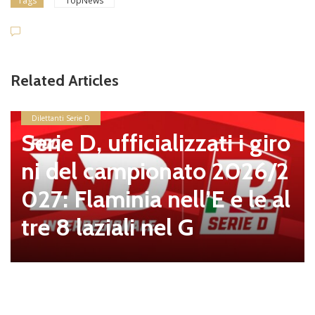
Tags
TopNews
Related Articles
news in primo piano
Ostiamare, Alberto De Ro
ssi è il nuovo Presidente d
el club