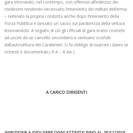
gara intonando, nel contempo, cori offensivi all’indirizzo dei
medesimi rendendo necessario l’intervento dei militari dell’Arma;
– reiterato la propria condotta anche dopo l’intervento della
Forza Pubblica e lanciato un sasso sul parabrezza della vettura
lesionandolo. A seguito di ciò gli Ufficiali di gara erano costretti
ad uscire da un cancello secondario e venivano scortati
dall’autovettura dei Carabinieri. Si fa obbligo di risarcire i danni se
richiesti e documentati.( R A – R AA )
A CARICO DIRIGENTI
INIBIZIONE A SVOLGERE OGNI ATTIVITA’ FINO AL 25/11/2015