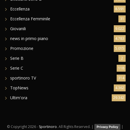
Eccellenza
8.591
Eccellenza Femminile
31
Giovanili
9.022
news in primo piano
4.783
Promozione
5.015
Serie B
2
Serie C
118
sportinoro TV
314
TopNews
4.362
Ultim'ora
29.342
© Copyright
2026 -
Sportinoro
. All Rights Reserved. |
|
Privacy Policy