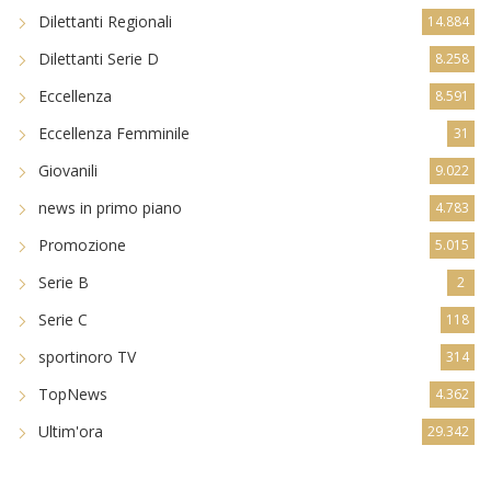
Dilettanti Regionali
14.884
Dilettanti Serie D
8.258
Eccellenza
8.591
Eccellenza Femminile
31
Giovanili
9.022
news in primo piano
4.783
Promozione
5.015
Serie B
2
Serie C
118
sportinoro TV
314
TopNews
4.362
Ultim'ora
29.342