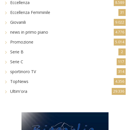
Eccellenza
8.589
Eccellenza Femminile
31
Giovanili
9.022
news in primo piano
4.776
Promozione
5.014
Serie B
2
Serie C
117
sportinoro TV
314
TopNews
4.356
Ultim'ora
29.336