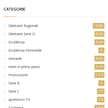
CATEGORIE
Dilettanti Regionali
14.882
Dilettanti Serie D
8.256
Eccellenza
8.589
Eccellenza Femminile
31
Giovanili
9.022
news in primo piano
4.776
Promozione
5.014
Serie B
2
Serie C
117
sportinoro TV
314
TopNews
4.356