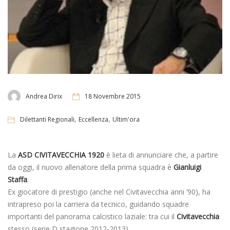
Andrea Dirix
18 Novembre 2015
,
,
Dilettanti Regionali
Eccellenza
Ultim'ora
La
ASD CIVITAVECCHIA 1920
è lieta di annunciare che, a partire
da oggi, il nuovo allenatore della prima squadra è
Gianluigi
Staffa
.
Ex giocatore di prestigio (anche nel Civitavecchia anni ’90), ha
intrapreso poi la carriera da tecnico, guidando squadre
importanti del panorama calcistico laziale: tra cui il
Civitavecchia
stesso (serie D stagione 2012-2013).