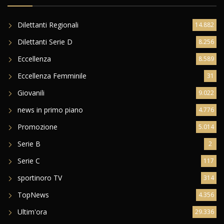
Dilettanti Regionali
14.882
Dilettanti Serie D
8.256
Eccellenza
8.589
Eccellenza Femminile
31
Giovanili
9.022
news in primo piano
4.776
Promozione
5.014
Serie B
2
Serie C
117
sportinoro TV
314
TopNews
4.356
Ultim'ora
29.336