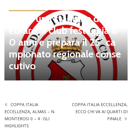
news in primo piano
Tolfa, una stagione da cel
ebrare: il club festeggia 8
0 anni e prepara il 25° ca
mpionato regionale conse
cutivo
COPPA ITALIA
COPPA ITALIA ECCELLENZA,
ECCELLENZA, ALMAS – N.
ECCO CHI VA AI QUARTI DI
MONTEROSI 0 – 4 : GLI
FINALE
HIGHLIGHTS