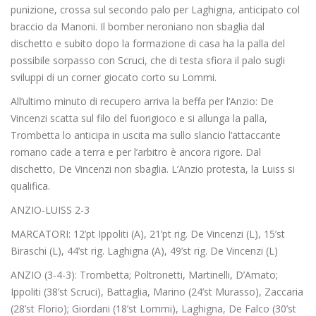
punizione, crossa sul secondo palo per Laghigna, anticipato col
braccio da Manoni. Il bomber neroniano non sbaglia dal
dischetto e subito dopo la formazione di casa ha la palla del
possibile sorpasso con Scruci, che di testa sfiora il palo sugli
sviluppi di un corner giocato corto su Lommi.
All’ultimo minuto di recupero arriva la beffa per l’Anzio: De
Vincenzi scatta sul filo del fuorigioco e si allunga la palla,
Trombetta lo anticipa in uscita ma sullo slancio l’attaccante
romano cade a terra e per l’arbitro è ancora rigore. Dal
dischetto, De Vincenzi non sbaglia. L’Anzio protesta, la Luiss si
qualifica.
ANZIO-LUISS 2-3
MARCATORI: 12’pt Ippoliti (A), 21’pt rig. De Vincenzi (L), 15’st
Biraschi (L), 44’st rig. Laghigna (A), 49’st rig. De Vincenzi (L)
ANZIO (3-4-3): Trombetta; Poltronetti, Martinelli, D’Amato;
Ippoliti (38’st Scruci), Battaglia, Marino (24’st Murasso), Zaccaria
(28’st Florio); Giordani (18’st Lommi), Laghigna, De Falco (30’st