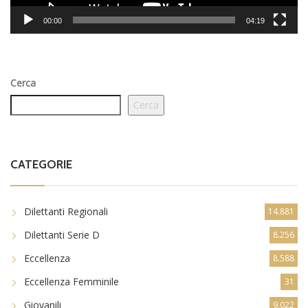
00:00
04:19
Cerca
Cerca
CATEGORIE
Dilettanti Regionali
14.881
Dilettanti Serie D
8.256
Eccellenza
8.588
Eccellenza Femminile
31
Giovanili
9.022