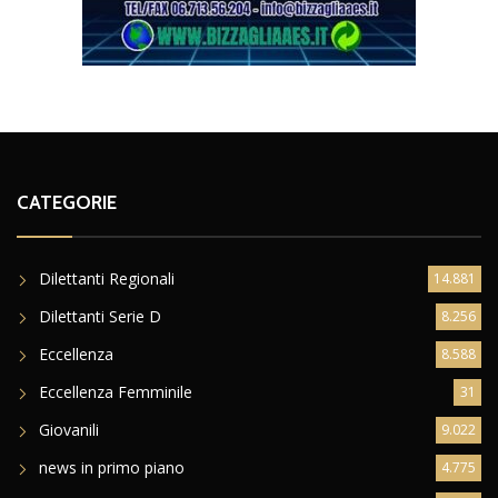
CATEGORIE
Dilettanti Regionali
14.881
Dilettanti Serie D
8.256
Eccellenza
8.588
Eccellenza Femminile
31
Giovanili
9.022
news in primo piano
4.775