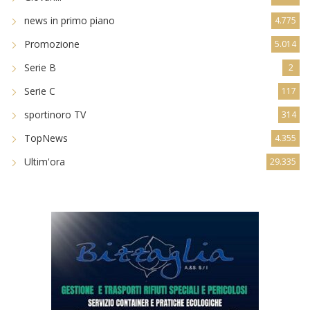
news in primo piano
4.775
Promozione
5.014
Serie B
2
Serie C
117
sportinoro TV
314
TopNews
4.355
Ultim'ora
29.335