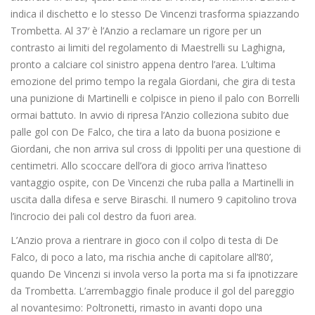
indica il dischetto e lo stesso De Vincenzi trasforma spiazzando
Trombetta. Al 37′ è l’Anzio a reclamare un rigore per un
contrasto ai limiti del regolamento di Maestrelli su Laghigna,
pronto a calciare col sinistro appena dentro l’area. L’ultima
emozione del primo tempo la regala Giordani, che gira di testa
una punizione di Martinelli e colpisce in pieno il palo con Borrelli
ormai battuto. In avvio di ripresa l’Anzio colleziona subito due
palle gol con De Falco, che tira a lato da buona posizione e
Giordani, che non arriva sul cross di Ippoliti per una questione di
centimetri. Allo scoccare dell’ora di gioco arriva l’inatteso
vantaggio ospite, con De Vincenzi che ruba palla a Martinelli in
uscita dalla difesa e serve Biraschi. Il numero 9 capitolino trova
l’incrocio dei pali col destro da fuori area.
L’Anzio prova a rientrare in gioco con il colpo di testa di De
Falco, di poco a lato, ma rischia anche di capitolare all’80’,
quando De Vincenzi si invola verso la porta ma si fa ipnotizzare
da Trombetta. L’arrembaggio finale produce il gol del pareggio
al novantesimo: Poltronetti, rimasto in avanti dopo una