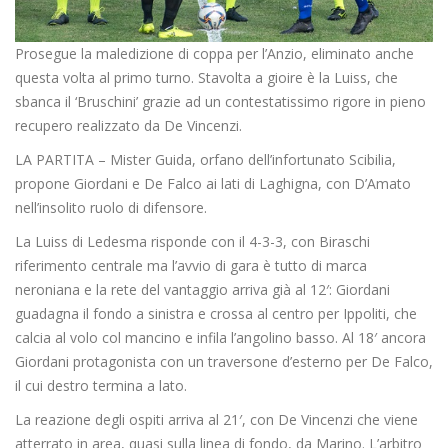
Prosegue la maledizione di coppa per l’Anzio, eliminato anche
questa volta al primo turno. Stavolta a gioire è la Luiss, che
sbanca il ‘Bruschini’ grazie ad un contestatissimo rigore in pieno
recupero realizzato da De Vincenzi.
LA PARTITA – Mister Guida, orfano dell’infortunato Scibilia,
propone Giordani e De Falco ai lati di Laghigna, con D’Amato
nell’insolito ruolo di difensore.
La Luiss di Ledesma risponde con il 4-3-3, con Biraschi
riferimento centrale ma l’avvio di gara è tutto di marca
neroniana e la rete del vantaggio arriva già al 12′: Giordani
guadagna il fondo a sinistra e crossa al centro per Ippoliti, che
calcia al volo col mancino e infila l’angolino basso. Al 18′ ancora
Giordani protagonista con un traversone d’esterno per De Falco,
il cui destro termina a lato.
La reazione degli ospiti arriva al 21′, con De Vincenzi che viene
atterrato in area, quasi sulla linea di fondo, da Marino. L’arbitro