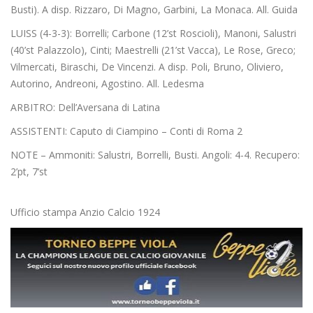
Busti). A disp. Rizzaro, Di Magno, Garbini, La Monaca. All. Guida
LUISS (4-3-3): Borrelli; Carbone (12’st Roscioli), Manoni, Salustri
(40’st Palazzolo), Cinti; Maestrelli (21’st Vacca), Le Rose, Greco;
Vilmercati, Biraschi, De Vincenzi. A disp. Poli, Bruno, Oliviero,
Autorino, Andreoni, Agostino. All. Ledesma
ARBITRO: Dell’Aversana di Latina
ASSISTENTI: Caputo di Ciampino – Conti di Roma 2
NOTE – Ammoniti: Salustri, Borrelli, Busti. Angoli: 4-4. Recupero:
2’pt, 7’st
Ufficio stampa Anzio Calcio 1924