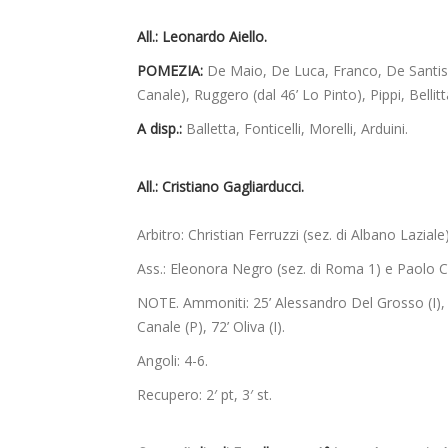
All.: Leonardo Aiello.
POMEZIA:
De Maio, De Luca, Franco, De Santis (d
Canale), Ruggero (dal 46’ Lo Pinto), Pippi, Bellitt
A disp.:
Balletta, Fonticelli, Morelli, Arduini.
All.:
Cristiano Gagliarducci.
Arbitro: Christian Ferruzzi (sez. di Albano Laziale
Ass.: Eleonora Negro (sez. di Roma 1) e Paolo Ca
NOTE. Ammoniti: 25’ Alessandro Del Grosso (I), 33
Canale (P), 72’ Oliva (I).
Angoli: 4-6.
Recupero: 2′ pt, 3′ st.