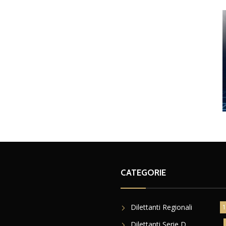
CATEGORIE
Dilettanti Regionali
1
Dilettanti Serie D