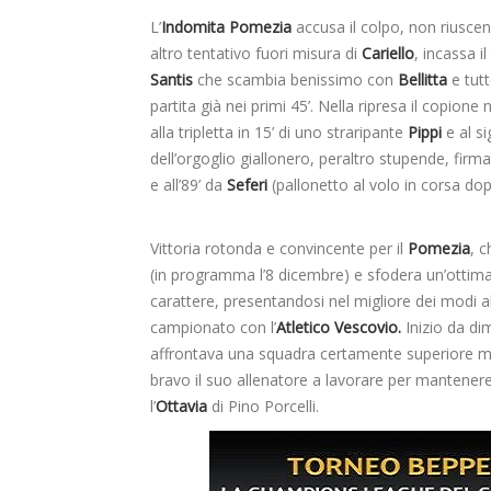
L’
Indomita Pomezia
accusa il colpo, non riuscen
altro tentativo fuori misura di
Cariello
, incassa i
Santis
che scambia benissimo con
Bellitta
e tut
partita già nei primi 45’. Nella ripresa il copione
alla tripletta in 15’ di uno straripante
Pippi
e al s
dell’orgoglio giallonero, peraltro stupende, firma
e all’89’ da
Seferi
(pallonetto al volo in corsa dop
Vittoria rotonda e convincente per il
Pomezia
, 
(in programma l’8 dicembre) e sfodera un’ottima
carattere, presentandosi nel migliore dei modi 
campionato con l’
Atletico Vescovio.
Inizio da di
affrontava una squadra certamente superiore ma
bravo il suo allenatore a lavorare per mantenere
l’
Ottavia
di Pino Porcelli.