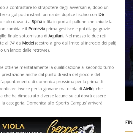
do a contrastare lo strapotere degli avversari e, dopo un
l terzo gol pochi istanti prima del duplice fischio con
De
to solo davanti a
Spina
infila in porta il pallone che chiude la
 non cambia e il
Pomezia
prima gestisce e poi dilaga grazie
igillo finale sottomisura di
Aquilani.
Nel mezzo le due reti
te al 74’ da
Medei
(destro a giro dal limite all’incrocio dei pali)
o un lancio dalle retrovie).
che ottiene meritatamente la qualificazione al secondo turno
 prestazione anche dal punto di vista del gioco e del
all’appuntamento di domenica prossima per la prima di
menticare invece per la giovane matricola di
Aiello
, che
 che ha dimostrato diverse lacune su cui dovrà essere
 la categoria. Domenica allo ‘Sport’s Campus’ arriverà
FI