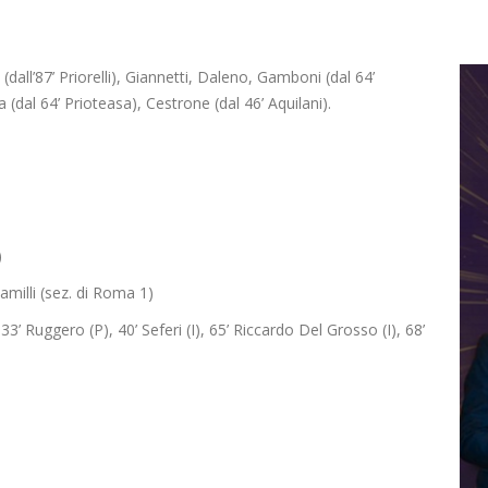
all’87’ Priorelli), Giannetti, Daleno, Gamboni (dal 64’
a (dal 64’ Prioteasa), Cestrone (dal 46’ Aquilani).
)
milli (sez. di Roma 1)
’ Ruggero (P), 40’ Seferi (I), 65’ Riccardo Del Grosso (I), 68’