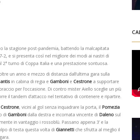
)
CA
o la stagione post-pandemia, battendo la malcapitata
2, e si presenta così nel migliore dei modi ai nastri di
l 2° turno di Coppa Italia e una prestazione sontuosa.
oltre un anno e mezzo di distanza dall’ultima gara sulla
antis
in cabina di regia e
Gamboni
e
Cestrone
a supportare
l braccio per l’occasione. Di contro mister Aiello sceglie un più
e il tandem d’attacco nel tentativo di contenere e ripartire.
e
Cestrone
, vicini al gol senza inquadrare la porta, il
Pomezia
to di
Gamboni
dalla destra e incornata vincente di
Daleno
sul
amente in vantaggio i rossoblù. Passano appena 3’ e la
olpo di testa questa volta di
Giannetti
che sfrutta al meglio il
gara.