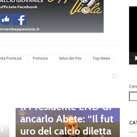
Vid
Play
ita Pomezia
Pomezia
Selva dei Pini
Top News
D
Cer
d
C
Dilettanti Regionali
e
g
Il Presidente LND Gi
e
r
ancarlo Abete: “Il fut
CA
t
o
uro del calcio diletta