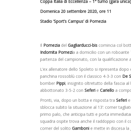
Coppa Italia di Eccellenza – 1° turno (gara unica
Domenica 20 settembre 2020, ore 11
Stadio ‘Sport’s Campus’ di Pomezia
Il
Pomezia
del
Gagliarducci-bis
comincia col bott
Indomita Pomezi
a a domicilio con un roboante 7-
partenza del campionato, con la qualificazione a
L’ex allenatore dello Spoleto si ripresenta dopo 
panchina rossoblù con il classico 4-3-3 con
De S
bomber
Pippi
, insignito oltretutto della fascia a
abbottonato 3-5-2 con
Seferi
e
Cariello
a comporr
Pronti, via, dopo un botta e risposta tra
Seferi
sblocca subito la situazione al 13’: corner taglia
primo palo, che anticipa tutti e porta immediat
squadra ospite trova anche il raddoppio con il c
corner del solito
Gamboni
e mette in discesa la 