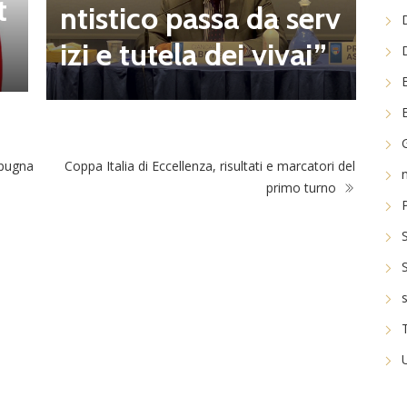
t
a
ntistico passa da serv
a
izi e tutela dei vivai”
spugna
Coppa Italia di Eccellenza, risultati e marcatori del
primo turno