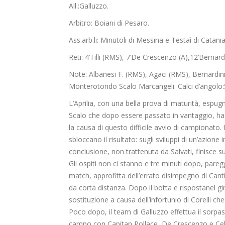
All.:
Galluzzo
.
Arbitro:
Boiani
di Pesaro.
Ass.arb.li
:
Minutoli
di Messina e
Testaì
di Catania
Reti:
4’
Tilli
(RMS),
7’De
Crescenzo
(A),
12’
Bernard
Note:
Albanesi F. (RMS),
Agaci
(RMS),
Bernardin
Monterotondo
Scalo
Marcangeli
.
Calci d’angolo
L’Aprilia, con una bella prova di maturità, espugn
Scalo che dopo essere passato in vantaggio, ha
la causa di questo difficile avvio di campionato. 
sbloccano il risultato: sugli sviluppi di un’azione
conclusione, non trattenuta da Salvati, finisce su
Gli ospiti non ci stanno e tre minuti dopo, pa
match
,
approfitta dell’errato disimpegno di
Cant
da corta distanza. Dopo il
botta
e risposta
nel gi
sostituzione
a causa dell’infortunio di Corelli ch
Poco dopo, il
team
di
Galluzzo
effettua il sorpas
campo con Capitan
Pollace
, De
Crescenzo
e
Ce