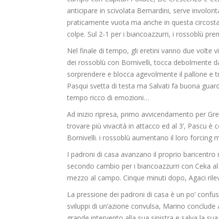
anticipare in scivolata
Bernardini
, serve involon
praticamente vuota ma anche in questa circosta
colpe. Sul 2-1 per i biancoazzurri, i rossoblù p
Nel finale di tempo, gli
eretini
vanno due volte vici
dei rossoblù con
Bornivelli
,
tocca debolmente da 
sorprendere e blocca agevolmente
il pallone e 
Pasqui
svetta di testa ma Salvati fa buona guard
tempo ricco di
emozioni…
Ad inizio ripresa, primo avvicendamento per Gr
trovare più vivacità in attacco ed al 3’,
Pascu
è c
Bornivelli
.
i
rossoblù
aumentano il loro
forcing
m
I padroni di casa avanzano il proprio baricentr
secondo
cambio per i biancoazzurri con
Ceka
al
mezzo al campo
.
Cinque minuti dopo,
Agaci
ril
La pressione dei padroni di casa è un po’
confu
sviluppi di un’azione convulsa, Marino conclude
grande intervento alla sua sinistra e salva la sua