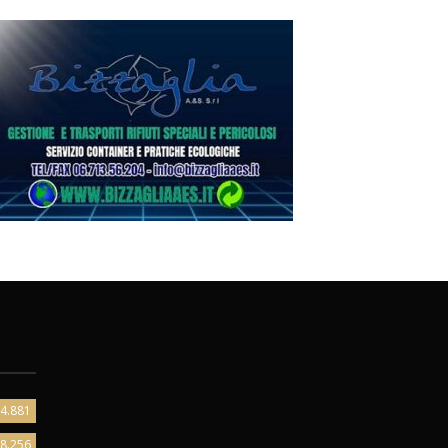
4.881
8.256