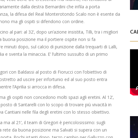
tariamente dalla
destra
Bernardini
che infila a porta
nza, la difesa del
Real
Monterotondo
Scalo non è esente da
remono ma gli
ospiti si difendono con ordine.
CA
no al pari: al 32’,
dopo un’azione insistita,
Tilli
, tra i migliori
buona posizione ma il portiere ospite non si fa
tre minuti dopo,
sul calcio di punizione dalla trequarti di
Lalli
,
ia e sventa la minaccia.
E’ l’ultimo sussulto di un primo
ego
ri con
Baldassi
al posto di Fiorucci con l’obiettivo di
ostretto ad uscire per infortunio ed al suo posto entra
entre l’Aprilia si arrocca in difesa.
o ma gli ospiti non concedono mo
l
ti spazi agli
eretini
.
Al 12’
,
 posto di Santarelli con lo scopo di tr
ovare più vivacità in
eva
Cantiani
nelle fila degli
eretini
con lo stesso obiettivo.
sa
ma al 21’, il
team
di Gregori è pericolosissimo: sugli
 a rete da buona posizione ma Salvati si supera con un
 porta. Pochi istanti dopo,
terz
o cambio per
Galluzzo
con