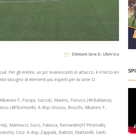
,
Dilettanti Serie D
Ultim'ora
SP
oal. Per gli
eretini
, un po’ evanescenti in attacco, è il terzo ko
nte
bisogno di elementi
più esperti
per la serie D.
Albanesi F,
Pasqui
,
Saccuti
, Marino, Fiorucci (46’
Baldassi
),
ascu
(48’
Bornivelli
). A
disp
.:
Grussu
, Bruschi, Albanesi F.,
nia
),
Mannucci
; Succi,
Falasca
,
Bernardini
(91’
Piromalli
),
ianchi); Cruz. A
disp
.:
Zappalà
, Battisti, Mattarelli, Santi.