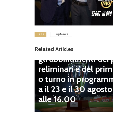
Tags
TopNews
Dilettanti Serie D
Coppa Italia Serie D
Related Articles
gli abbinamenti dei 
LND Gi
reliminari e del prim
“Il fut
o turno in program
diletta
a il 23 e il 30 agosto
 da serv
alle 16.00
 vivai”