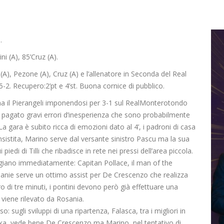
.
ini
(A),
85’Cruz (A).
i
(A),
Pezone
(A),
Cruz
(A) e l’allenatore in Seconda del
Real
:5-2. Recupero:2’
pt e 4
’
st
. Buona cornice di pubblico.
a il
Pierangeli
imponendosi per 3-1
sul
Real
Monterotondo
 pagato gravi errori d’inesperienza che sono probabilmente
La gara è subito ricca di emozioni dato al 4’, i padroni di casa
 insistita, Marino serve dal versante sinistro
Pascu
ma la sua
i piedi di
Tilli
che ribadisce in rete nei pressi dell’area piccola.
reggiano immediatamente:
Capitan
Pollace
, il
man
of
the
iani
e serve un ottimo assist per De
Crescenzo
che realizza
ro di tre minuti, i pontini devono però già effettuare
una
e viene rilevato da
Rosania
.
so: sugli sviluppi di una ripartenza,
Falasca
, tra i migliori in
ka
,
vede bene
De
Crescenzo
ma Marino, nel tentativo di