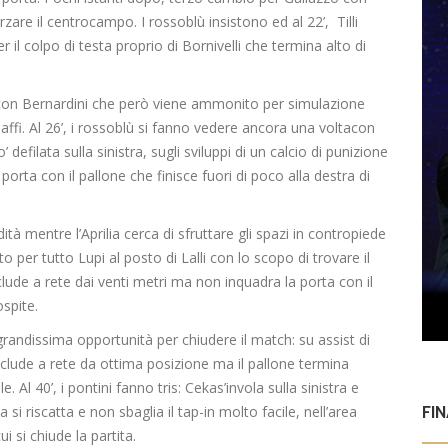
rzare il
centrocampo.
I rossoblù insistono ed al 22’
,
Tilli
r il colpo di testa proprio di
Bornivelli
che termina alto di
 con
Bernardini
che però viene ammonito per simulazione
affi
. Al 26’, i rossoblù si fanno vedere
ancora una volta
con
efilata sulla sinistra, sugli sviluppi di un calcio di pun
i
zione
orta con il pallone che finisce fuori di poco alla destra di
ità mentre l’Aprilia cerca di sfruttare gli spazi in contropiede
to per tutto
Lupi al posto di
Lalli
con lo scopo di trovare il
ude a rete dai venti metri ma non inquadra la porta con il
ospite.
randissima opportunità per chiudere il
match
: su assist di
clude a rete da ottima posizione ma il pallone termina
le. Al 40’, i pontini fanno
tris
:
Ceka
s’invola sulla sinistra e
 si riscatta e non sbaglia il
tap-in
molto facile, nell’area
FI
ui si chiude la partita.