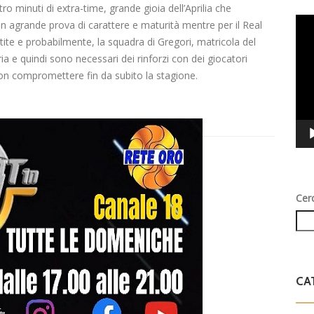
ro minuti di
extra-time
,
grande gioia dell
’Aprilia
che
Vid
un
agrande
prova di carattere e maturità mentre per il
Real
Play
rtite e probabilmente, la squadra di Gregori, matricola del
ia e quindi sono necessari dei ri
nforzi con dei giocatori
r non compromettere fin da subito la stagione.
Cer
CA