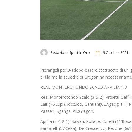
Redazione Sport In Oro
9 Ottobre 2021
Pierangeli
per 3-1
dopo essere stati sotto di un g
di fila
ma la squadra di Gregori
ha
necessariame
REAL MONTEROTONDO SCALO-APRILIA 1-3
Real
Monterotondo
Scalo (3-5-2):
Proietti
Gaffi
;
Lalli
(76’Lupi),
Riccucci
,
Cantiani
(62’
Agaci
);
Tilli
,
P
Passeri,
Sganga
. All.:Gregori.
Aprilia (3-4-2-1):
Salvati;
Pollace
,
Corelli (11’
Rosa
Santarelli (57’
Ceka
), De
Crescenzo
,
Pezone
(66’B