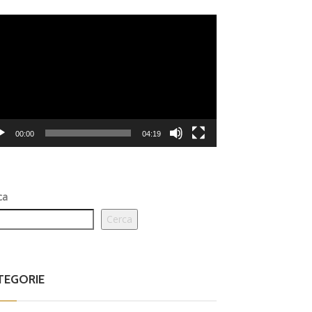
eo
er
00:00
04:19
ca
Cerca
TEGORIE