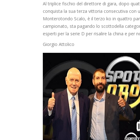
Al triplice fischio del direttore di gara,
dopo quatt
conquista la sua
terza
vittoria consecutiva con 
Monterotondo
Scalo, è il terzo ko in quattro pa
campionato, sta pagando lo
scotto
della categor
esperti per la serie D per risalire la china e pe
Giorgio
Attolico