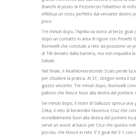
Bianchi al posto di
P
ezone
con l’obi
ettivo di rinfo
effettua un cross perfetto dal versante destro pe
poco.
Tre minuti dopo, l’Aprilia va vicino al terzo goal
dopo un contatto in
a
rea di rigore con Proietti
G
Bornivelli
che conclude a rete da posizione un po’ d
di
Tilli
deviato dalla barriera, ma non inquadra la p
Salvati.
Nel finale, il
Real
Monterotondo
Scalo perde lucid
per chiudere la pratica. Al 31’, Gregori tenta il
tut
guizzo vincente.
Tre minuti dopo,
Bornivelli
concl
pallone che finisce fuori alla destra del portiere 
Sei minuti dopo, il
team
di
Galluzzo
spreca una g
Ceka
, il velo di
beranrdini
favorisce Cruz che con
incredibilmente fuori alla destra del portiere loca
serve un assist
al bacio
per Cruz che questa volta
piccola, che finisce in rete. E’ il goal del 3-1 con c