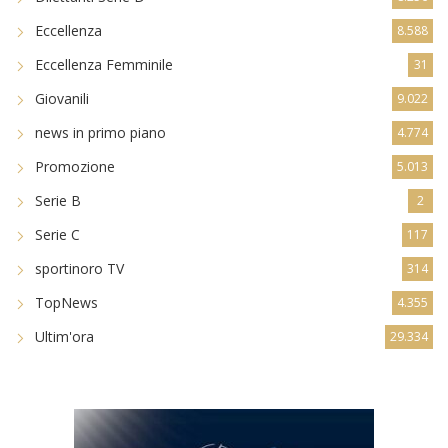
Eccellenza
8.588
Eccellenza Femminile
31
Giovanili
9.022
news in primo piano
4.774
Promozione
5.013
Serie B
2
Serie C
117
sportinoro TV
314
TopNews
4.355
Ultim'ora
29.334