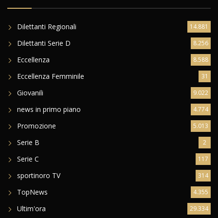
Dilettanti Regionali
14.881
Dilettanti Serie D
8.256
Eccellenza
8.588
Eccellenza Femminile
31
Giovanili
9.022
news in primo piano
4.774
Promozione
5.013
Serie B
2
Serie C
117
sportinoro TV
314
TopNews
4.355
Ultim'ora
29.334