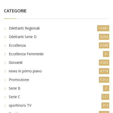
CATEGORIE
Dilettanti Regionali
14.881
Dilettanti Serie D
8.256
Eccellenza
8.588
Eccellenza Femminile
31
Giovanili
9.022
news in primo piano
4.774
Promozione
5.013
Serie B
2
Serie C
117
sportinoro TV
314