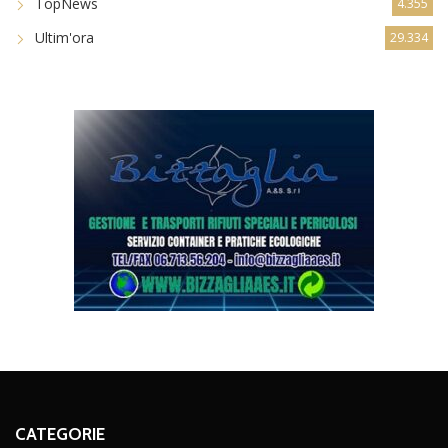
TopNews
4.355
Ultim'ora
29.334
CATEGORIE