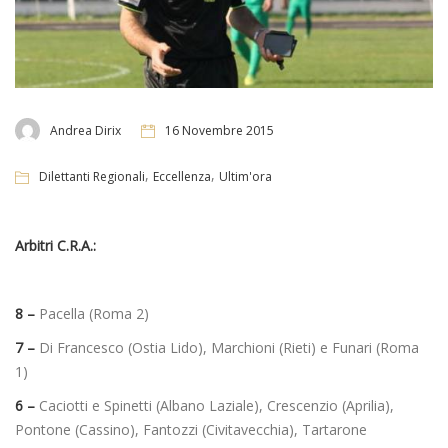
Andrea Dirix
16 Novembre 2015
,
,
Dilettanti Regionali
Eccellenza
Ultim'ora
Arbitri C.R.A.:
8 –
Pacella (Roma 2)
7 –
Di Francesco (Ostia Lido), Marchioni (Rieti) e Funari (Roma
1)
6 –
Caciotti e Spinetti (Albano Laziale), Crescenzio (Aprilia),
Pontone (Cassino), Fantozzi (Civitavecchia), Tartarone