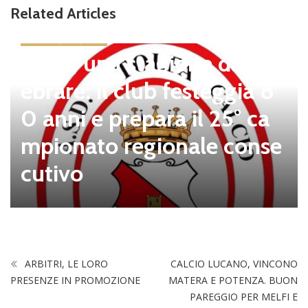
Related Articles
news in primo piano
Tolfa, una stagione da cel
ebrare: il club festeggia 8
0 anni e prepara il 25° ca
mpionato regionale conse
cutivo
ARBITRI, LE LORO
CALCIO LUCANO, VINCONO
PRESENZE IN PROMOZIONE
MATERA E POTENZA. BUON
PAREGGIO PER MELFI E