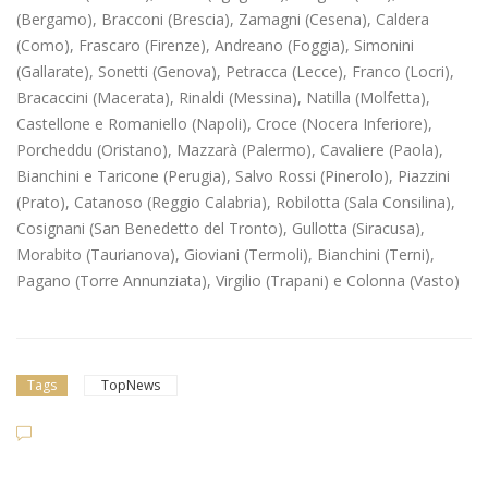
(Bergamo), Bracconi (Brescia), Zamagni (Cesena), Caldera
(Como), Frascaro (Firenze), Andreano (Foggia), Simonini
(Gallarate), Sonetti (Genova), Petracca (Lecce), Franco (Locri),
Bracaccini (Macerata), Rinaldi (Messina), Natilla (Molfetta),
Castellone e Romaniello (Napoli), Croce (Nocera Inferiore),
Porcheddu (Oristano), Mazzarà (Palermo), Cavaliere (Paola),
Bianchini e Taricone (Perugia), Salvo Rossi (Pinerolo), Piazzini
(Prato), Catanoso (Reggio Calabria), Robilotta (Sala Consilina),
Cosignani (San Benedetto del Tronto), Gullotta (Siracusa),
Morabito (Taurianova), Gioviani (Termoli), Bianchini (Terni),
Pagano (Torre Annunziata), Virgilio (Trapani) e Colonna (Vasto)
Tags
TopNews