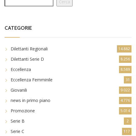
Cerca
CATEGORIE
Dilettanti Regionali
14.882
Dilettanti Serie D
8.256
Eccellenza
8.589
Eccellenza Femminile
31
Giovanili
9.022
news in primo piano
4.776
Promozione
5.014
Serie B
2
Serie C
117