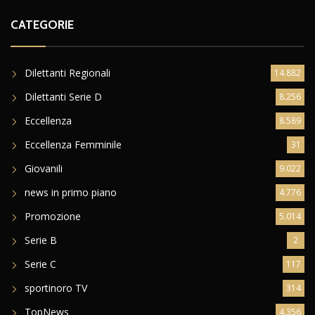
CATEGORIE
Dilettanti Regionali
14.882
Dilettanti Serie D
8.256
Eccellenza
8.589
Eccellenza Femminile
31
Giovanili
9.022
news in primo piano
4.776
Promozione
5.014
Serie B
2
Serie C
117
sportinoro TV
314
TopNews
4.356