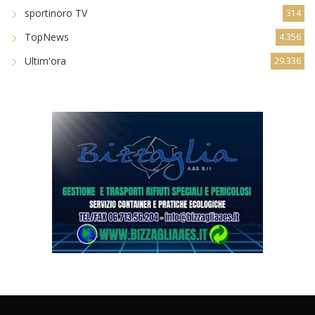
sportinoro TV
314
TopNews
4.356
Ultim'ora
29.336