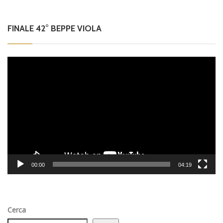
FINALE 42° BEPPE VIOLA
Video
Player
00:00
04:19
Cerca