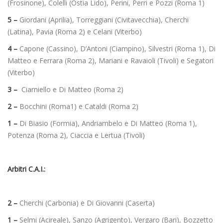
(Frosinone), Colelli (Ostia Lido), Perini, Perri e Pozzi (Roma 1)
5 –
Giordani (Aprilia), Torreggiani (Civitavecchia), Cherchi
(Latina), Pavia (Roma 2) e Celani (Viterbo)
4 –
Capone (Cassino), D’Antoni (Ciampino), Silvestri (Roma 1), Di
Matteo e Ferrara (Roma 2), Mariani e Ravaioli (Tivoli) e Segatori
(Viterbo)
3 –
Ciarniello e Di Matteo (Roma 2)
2 –
Bocchini (Roma1) e Cataldi (Roma 2)
1 –
Di Biasio (Formia), Andriambelo e Di Matteo (Roma 1),
Potenza (Roma 2), Ciaccia e Lertua (Tivoli)
Arbitri C.A.I.:
2 –
Cherchi (Carbonia) e Di Giovanni (Caserta)
1 –
Selmi (Acireale), Sanzo (Agrigento), Vergaro (Bari), Bozzetto