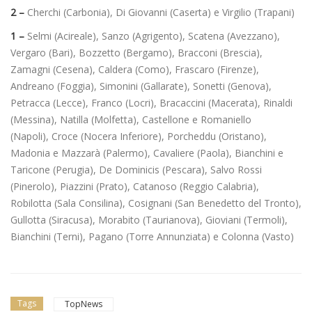
2 –
Cherchi (Carbonia), Di Giovanni (Caserta) e Virgilio (Trapani)
1 –
Selmi (Acireale), Sanzo (Agrigento), Scatena (Avezzano),
Vergaro (Bari), Bozzetto (Bergamo), Bracconi (Brescia),
Zamagni (Cesena), Caldera (Como), Frascaro (Firenze),
Andreano (Foggia), Simonini (Gallarate), Sonetti (Genova),
Petracca (Lecce), Franco (Locri), Bracaccini (Macerata), Rinaldi
(Messina), Natilla (Molfetta), Castellone e Romaniello
(Napoli), Croce (Nocera Inferiore), Porcheddu (Oristano),
Madonia e Mazzarà (Palermo), Cavaliere (Paola), Bianchini e
Taricone (Perugia), De Dominicis (Pescara), Salvo Rossi
(Pinerolo), Piazzini (Prato), Catanoso (Reggio Calabria),
Robilotta (Sala Consilina), Cosignani (San Benedetto del Tronto),
Gullotta (Siracusa), Morabito (Taurianova), Gioviani (Termoli),
Bianchini (Terni), Pagano (Torre Annunziata) e Colonna (Vasto)
Tags
TopNews