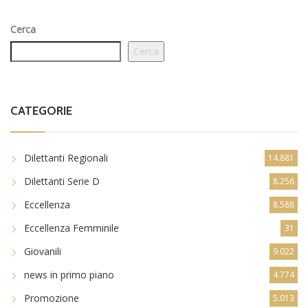
Cerca
Cerca
CATEGORIE
Dilettanti Regionali
14.881
Dilettanti Serie D
8.256
Eccellenza
8.588
Eccellenza Femminile
31
Giovanili
9.022
news in primo piano
4.774
Promozione
5.013