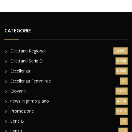
CATEGORIE
Dilettanti Regionali
14.881
Dilettanti Serie D
8.256
Eccellenza
8.588
Eccellenza Femminile
31
Giovanili
9.022
news in primo piano
4.774
Promozione
5.013
Serie B
2
Serie C
117