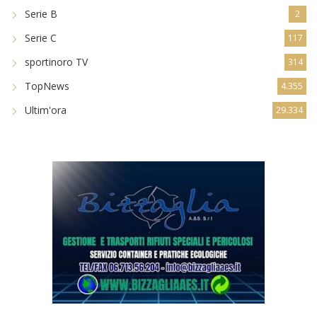
Serie B
2
Serie C
117
sportinoro TV
314
TopNews
4.355
Ultim'ora
29.334