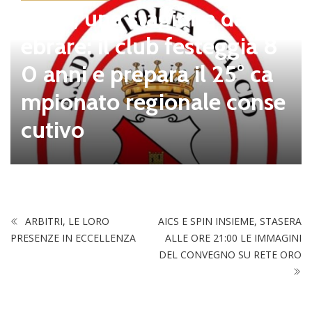
Tolfa, una stagione da cel
ebrare: il club festeggia 8
0 anni e prepara il 25° ca
mpionato regionale conse
cutivo
ARBITRI, LE LORO
AICS E SPIN INSIEME, STASERA
PRESENZE IN ECCELLENZA
ALLE ORE 21:00 LE IMMAGINI
DEL CONVEGNO SU RETE ORO