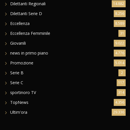
Dilettanti Regionali
14.882
Dilettanti Serie D
8.256
Eccellenza
8.589
Eccellenza Femminile
31
Giovanili
9.022
news in primo piano
4.776
Promozione
5.014
Serie B
2
Serie C
117
sportinoro TV
314
TopNews
4.356
Ultim'ora
29.336