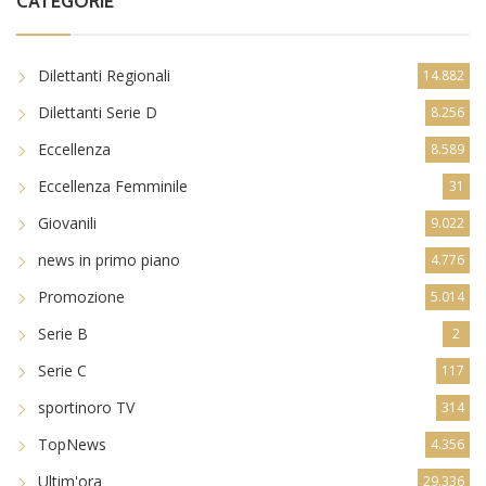
CATEGORIE
Dilettanti Regionali
14.882
Dilettanti Serie D
8.256
Eccellenza
8.589
Eccellenza Femminile
31
Giovanili
9.022
news in primo piano
4.776
Promozione
5.014
Serie B
2
Serie C
117
sportinoro TV
314
TopNews
4.356
Ultim'ora
29.336